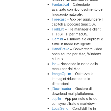
Fantastical
– Calendario
avanzato con riconoscimento del
linguaggio naturale.
Forecast
– App per aggiungere i
capitoli ai podcast (macOS).
ForkLift
– File manager e client
FTP/SFTP per macOS.
Gemini
– Rimuove file duplicati e
simili in modo intelligente.
HandBrake
– Convertitore video
open source per Mac, Windows
e Linux.
Ice
– Nasconde le icone dalla
menu bar del Mac.
ImageOptim
– Ottimizza le
immagini riducendone le
dimensioni.
jDownloader
– Gestore di
download multipiattaforma.
Joplin
– App per note e to-do,
con sync cifrato e markdown.
LocalSend
– Condividi file in