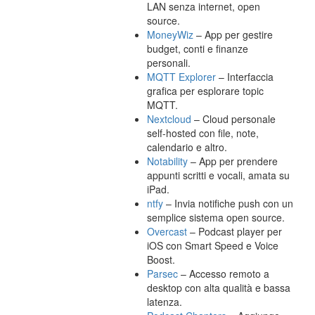
LAN senza internet, open
source.
MoneyWiz
– App per gestire
budget, conti e finanze
personali.
MQTT Explorer
– Interfaccia
grafica per esplorare topic
MQTT.
Nextcloud
– Cloud personale
self-hosted con file, note,
calendario e altro.
Notability
– App per prendere
appunti scritti e vocali, amata su
iPad.
ntfy
– Invia notifiche push con un
semplice sistema open source.
Overcast
– Podcast player per
iOS con Smart Speed e Voice
Boost.
Parsec
– Accesso remoto a
desktop con alta qualità e bassa
latenza.