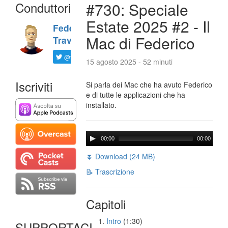
Conduttori
#730: Speciale
Estate 2025 #2 - Il
Federico
Mac di Federico
Travaini
@ftrava
15 agosto 2025 - 52 minuti
Iscriviti
Si parla dei Mac che ha avuto Federico
e di tutte le applicazioni che ha
installato.
00:00
00:00
⏬ Download (24 MB)
📝 Trascrizione
Capitoli
Intro
(1:30)
SUPPORTACI