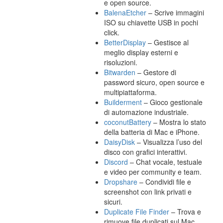
e open source.
BalenaEtcher
– Scrive immagini
ISO su chiavette USB in pochi
click.
BetterDisplay
– Gestisce al
meglio display esterni e
risoluzioni.
Bitwarden
– Gestore di
password sicuro, open source e
multipiattaforma.
Builderment
– Gioco gestionale
di automazione industriale.
coconutBattery
– Mostra lo stato
della batteria di Mac e iPhone.
DaisyDisk
– Visualizza l’uso del
disco con grafici interattivi.
Discord
– Chat vocale, testuale
e video per community e team.
Dropshare
– Condividi file e
screenshot con link privati e
sicuri.
Duplicate File Finder
– Trova e
rimuove file duplicati sul Mac.