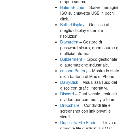
e open source.
BalenaEtcher
– Scrive immagini
ISO su chiavette USB in pochi
click.
BetterDisplay
– Gestisce al
meglio display esterni e
risoluzioni.
Bitwarden
– Gestore di
password sicuro, open source e
multipiattaforma.
Builderment
– Gioco gestionale
di automazione industriale.
coconutBattery
– Mostra lo stato
della batteria di Mac e iPhone.
DaisyDisk
– Visualizza l’uso del
disco con grafici interattivi.
Discord
– Chat vocale, testuale
e video per community e team.
Dropshare
– Condividi file e
screenshot con link privati e
sicuri.
Duplicate File Finder
– Trova e
rimuove file duplicati sul Mac.