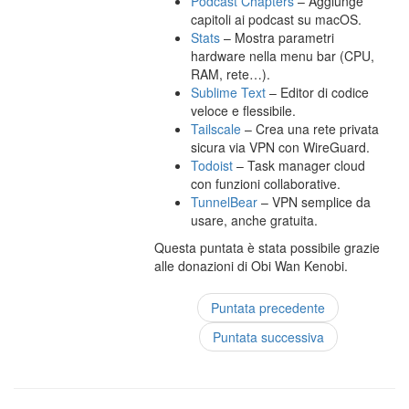
Podcast Chapters
– Aggiunge
capitoli ai podcast su macOS.
Stats
– Mostra parametri
hardware nella menu bar (CPU,
RAM, rete…).
Sublime Text
– Editor di codice
veloce e flessibile.
Tailscale
– Crea una rete privata
sicura via VPN con WireGuard.
Todoist
– Task manager cloud
con funzioni collaborative.
TunnelBear
– VPN semplice da
usare, anche gratuita.
Questa puntata è stata possibile grazie
alle donazioni di Obi Wan Kenobi.
Puntata precedente
Puntata successiva