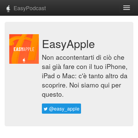
EasyPodcast
Toggl
navig
EasyApple
Non accontentarti di ciò che
sai già fare con il tuo iPhone,
iPad o Mac: c'è tanto altro da
scoprire. Noi siamo qui per
questo.
@easy_apple