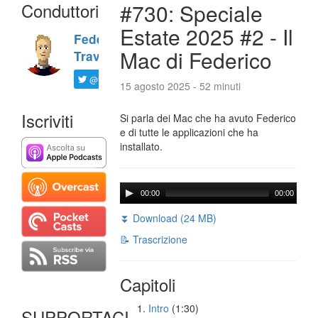
Conduttori
#730: Speciale
Estate 2025 #2 - Il
Federico
Mac di Federico
Travaini
@ftrava
15 agosto 2025 - 52 minuti
Iscriviti
Si parla dei Mac che ha avuto Federico
e di tutte le applicazioni che ha
installato.
00:00
00:00
⏬ Download (24 MB)
📝 Trascrizione
Capitoli
Intro
(1:30)
SUPPORTACI