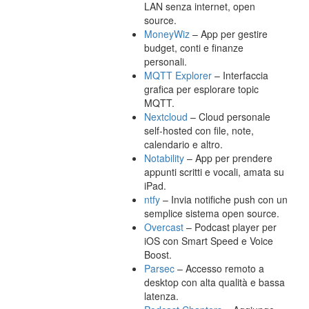
LAN senza internet, open
source.
MoneyWiz
– App per gestire
budget, conti e finanze
personali.
MQTT Explorer
– Interfaccia
grafica per esplorare topic
MQTT.
Nextcloud
– Cloud personale
self-hosted con file, note,
calendario e altro.
Notability
– App per prendere
appunti scritti e vocali, amata su
iPad.
ntfy
– Invia notifiche push con un
semplice sistema open source.
Overcast
– Podcast player per
iOS con Smart Speed e Voice
Boost.
Parsec
– Accesso remoto a
desktop con alta qualità e bassa
latenza.