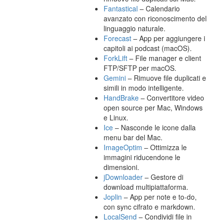
Fantastical
– Calendario
avanzato con riconoscimento del
linguaggio naturale.
Forecast
– App per aggiungere i
capitoli ai podcast (macOS).
ForkLift
– File manager e client
FTP/SFTP per macOS.
Gemini
– Rimuove file duplicati e
simili in modo intelligente.
HandBrake
– Convertitore video
open source per Mac, Windows
e Linux.
Ice
– Nasconde le icone dalla
menu bar del Mac.
ImageOptim
– Ottimizza le
immagini riducendone le
dimensioni.
jDownloader
– Gestore di
download multipiattaforma.
Joplin
– App per note e to-do,
con sync cifrato e markdown.
LocalSend
– Condividi file in