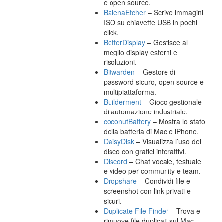
e open source.
BalenaEtcher
– Scrive immagini
ISO su chiavette USB in pochi
click.
BetterDisplay
– Gestisce al
meglio display esterni e
risoluzioni.
Bitwarden
– Gestore di
password sicuro, open source e
multipiattaforma.
Builderment
– Gioco gestionale
di automazione industriale.
coconutBattery
– Mostra lo stato
della batteria di Mac e iPhone.
DaisyDisk
– Visualizza l’uso del
disco con grafici interattivi.
Discord
– Chat vocale, testuale
e video per community e team.
Dropshare
– Condividi file e
screenshot con link privati e
sicuri.
Duplicate File Finder
– Trova e
rimuove file duplicati sul Mac.