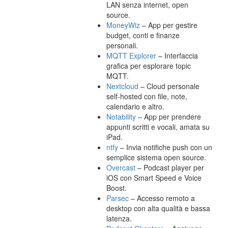
LAN senza internet, open
source.
MoneyWiz
– App per gestire
budget, conti e finanze
personali.
MQTT Explorer
– Interfaccia
grafica per esplorare topic
MQTT.
Nextcloud
– Cloud personale
self-hosted con file, note,
calendario e altro.
Notability
– App per prendere
appunti scritti e vocali, amata su
iPad.
ntfy
– Invia notifiche push con un
semplice sistema open source.
Overcast
– Podcast player per
iOS con Smart Speed e Voice
Boost.
Parsec
– Accesso remoto a
desktop con alta qualità e bassa
latenza.