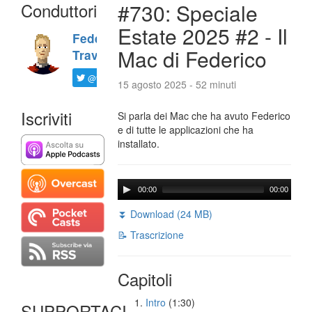
Conduttori
#730: Speciale
Estate 2025 #2 - Il
Federico
Mac di Federico
Travaini
@ftrava
15 agosto 2025 - 52 minuti
Iscriviti
Si parla dei Mac che ha avuto Federico
e di tutte le applicazioni che ha
installato.
00:00
00:00
⏬ Download (24 MB)
📝 Trascrizione
Capitoli
Intro
(1:30)
SUPPORTACI