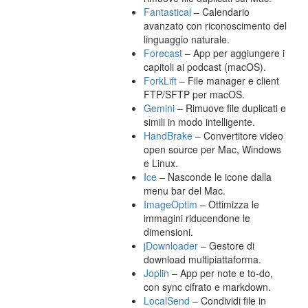
Fantastical
– Calendario
avanzato con riconoscimento del
linguaggio naturale.
Forecast
– App per aggiungere i
capitoli ai podcast (macOS).
ForkLift
– File manager e client
FTP/SFTP per macOS.
Gemini
– Rimuove file duplicati e
simili in modo intelligente.
HandBrake
– Convertitore video
open source per Mac, Windows
e Linux.
Ice
– Nasconde le icone dalla
menu bar del Mac.
ImageOptim
– Ottimizza le
immagini riducendone le
dimensioni.
jDownloader
– Gestore di
download multipiattaforma.
Joplin
– App per note e to-do,
con sync cifrato e markdown.
LocalSend
– Condividi file in