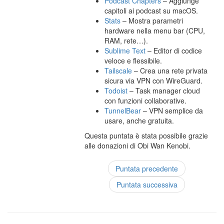
Podcast Chapters
– Aggiunge
capitoli ai podcast su macOS.
Stats
– Mostra parametri
hardware nella menu bar (CPU,
RAM, rete…).
Sublime Text
– Editor di codice
veloce e flessibile.
Tailscale
– Crea una rete privata
sicura via VPN con WireGuard.
Todoist
– Task manager cloud
con funzioni collaborative.
TunnelBear
– VPN semplice da
usare, anche gratuita.
Questa puntata è stata possibile grazie
alle donazioni di Obi Wan Kenobi.
Puntata precedente
Puntata successiva