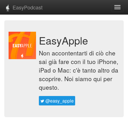
EasyPodcast
Toggl
navig
EasyApple
Non accontentarti di ciò che
sai già fare con il tuo iPhone,
iPad o Mac: c'è tanto altro da
scoprire. Noi siamo qui per
questo.
@easy_apple