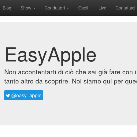
Blog
Show
Conduttori
Ospiti
Live
Contattaci
EasyApple
Non accontentarti di ciò che sai già fare con 
tanto altro da scoprire. Noi siamo qui per que
@easy_apple