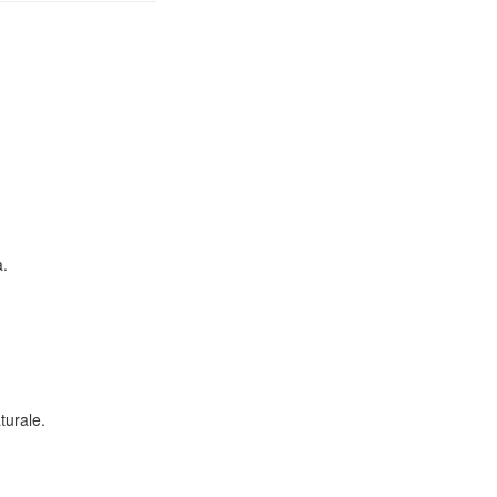
a.
turale.