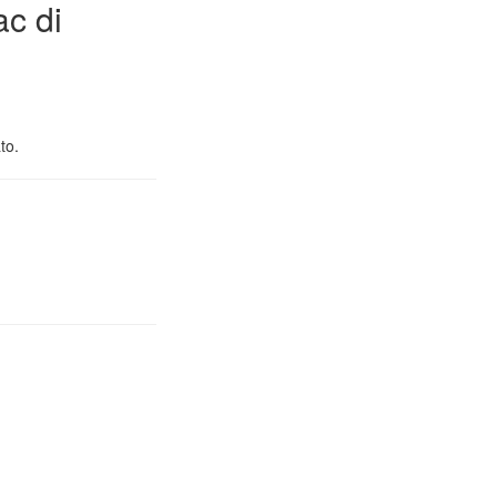
ac di
to.