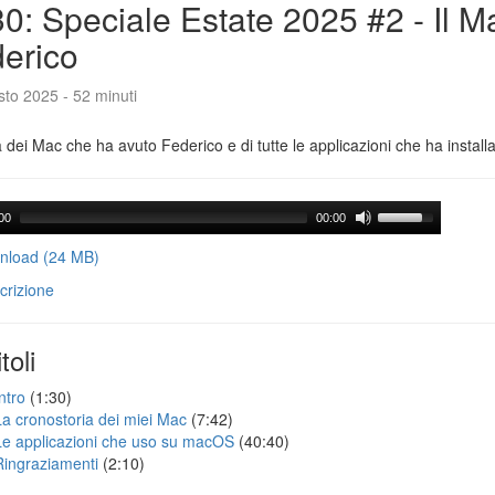
0: Speciale Estate 2025 #2 - Il M
erico
to 2025 - 52 minuti
a dei Mac che ha avuto Federico e di tutte le applicazioni che ha installa
00
00:00
load (24 MB)
crizione
toli
ntro
(1:30)
La cronostoria dei miei Mac
(7:42)
Le applicazioni che uso su macOS
(40:40)
Ringraziamenti
(2:10)