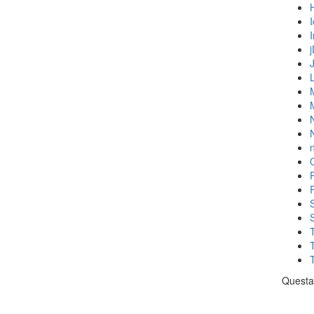
N
n
Questa 