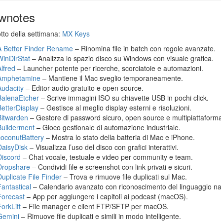
wnotes
otto della settimana:
MX Keys
A Better Finder Rename
– Rinomina file in batch con regole avanzate.
WinDirStat
– Analizza lo spazio disco su Windows con visuale grafica.
Alfred
– Launcher potente per ricerche, scorciatoie e automazioni.
Amphetamine
– Mantiene il Mac sveglio temporaneamente.
Audacity
– Editor audio gratuito e open source.
BalenaEtcher
– Scrive immagini ISO su chiavette USB in pochi click.
BetterDisplay
– Gestisce al meglio display esterni e risoluzioni.
Bitwarden
– Gestore di password sicuro, open source e multipiattaform
Builderment
– Gioco gestionale di automazione industriale.
coconutBattery
– Mostra lo stato della batteria di Mac e iPhone.
DaisyDisk
– Visualizza l’uso del disco con grafici interattivi.
Discord
– Chat vocale, testuale e video per community e team.
Dropshare
– Condividi file e screenshot con link privati e sicuri.
Duplicate File Finder
– Trova e rimuove file duplicati sul Mac.
Fantastical
– Calendario avanzato con riconoscimento del linguaggio na
Forecast
– App per aggiungere i capitoli ai podcast (macOS).
orkLift
– File manager e client FTP/SFTP per macOS.
Gemini
– Rimuove file duplicati e simili in modo intelligente.