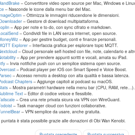
HandBrake
– Convertitore video open source per Mac, Windows e Linu
Ice
– Nasconde le icone dalla menu bar del Mac.
ImageOptim
– Ottimizza le immagini riducendone le dimensioni.
jDownloader
– Gestore di download multipiattaforma.
Joplin
– App per note e to-do, con sync cifrato e markdown.
LocalSend
– Condividi file in LAN senza internet, open source.
MoneyWiz
– App per gestire budget, conti e finanze personali.
MQTT Explorer
– Interfaccia grafica per esplorare topic MQTT.
Nextcloud
– Cloud personale self-hosted con file, note, calendario e altr
otability
– App per prendere appunti scritti e vocali, amata su iPad.
tfy
– Invia notifiche push con un semplice sistema open source.
Overcast
– Podcast player per iOS con Smart Speed e Voice Boost.
Parsec
– Accesso remoto a desktop con alta qualità e bassa latenza.
Podcast Chapters
– Aggiunge capitoli ai podcast su macOS.
Stats
– Mostra parametri hardware nella menu bar (CPU, RAM, rete…).
Sublime Text
– Editor di codice veloce e flessibile.
Tailscale
– Crea una rete privata sicura via VPN con WireGuard.
Todoist
– Task manager cloud con funzioni collaborative.
TunnelBear
– VPN semplice da usare, anche gratuita.
puntata è stata possibile grazie alle donazioni di Obi Wan Kenobi.
Puntata precedente
Puntata successiva