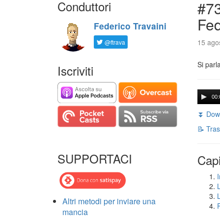
Conduttori
#73
Fed
Federico Travaini
15 agos
@ftrava
Si parl
Iscriviti
00:
⏬ Down
📝 Tras
SUPPORTACI
Capi
I
Altri metodi per inviare una
mancia