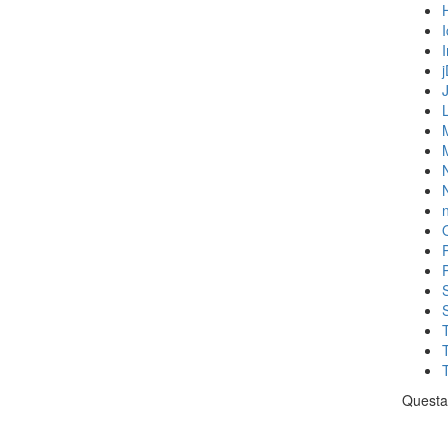
N
n
Questa 