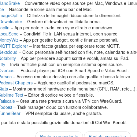
HandBrake
– Convertitore video open source per Mac, Windows e Linu
Ice
– Nasconde le icone dalla menu bar del Mac.
ImageOptim
– Ottimizza le immagini riducendone le dimensioni.
jDownloader
– Gestore di download multipiattaforma.
Joplin
– App per note e to-do, con sync cifrato e markdown.
LocalSend
– Condividi file in LAN senza internet, open source.
MoneyWiz
– App per gestire budget, conti e finanze personali.
MQTT Explorer
– Interfaccia grafica per esplorare topic MQTT.
Nextcloud
– Cloud personale self-hosted con file, note, calendario e altr
otability
– App per prendere appunti scritti e vocali, amata su iPad.
tfy
– Invia notifiche push con un semplice sistema open source.
Overcast
– Podcast player per iOS con Smart Speed e Voice Boost.
Parsec
– Accesso remoto a desktop con alta qualità e bassa latenza.
Podcast Chapters
– Aggiunge capitoli ai podcast su macOS.
Stats
– Mostra parametri hardware nella menu bar (CPU, RAM, rete…).
Sublime Text
– Editor di codice veloce e flessibile.
Tailscale
– Crea una rete privata sicura via VPN con WireGuard.
Todoist
– Task manager cloud con funzioni collaborative.
TunnelBear
– VPN semplice da usare, anche gratuita.
puntata è stata possibile grazie alle donazioni di Obi Wan Kenobi.
Puntata precedente
Puntata successiva