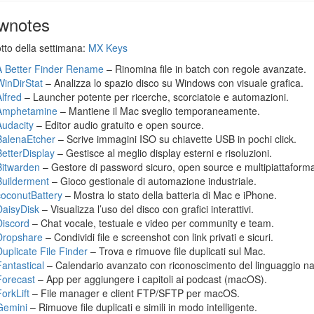
wnotes
otto della settimana:
MX Keys
A Better Finder Rename
– Rinomina file in batch con regole avanzate.
WinDirStat
– Analizza lo spazio disco su Windows con visuale grafica.
Alfred
– Launcher potente per ricerche, scorciatoie e automazioni.
Amphetamine
– Mantiene il Mac sveglio temporaneamente.
Audacity
– Editor audio gratuito e open source.
BalenaEtcher
– Scrive immagini ISO su chiavette USB in pochi click.
BetterDisplay
– Gestisce al meglio display esterni e risoluzioni.
Bitwarden
– Gestore di password sicuro, open source e multipiattaform
Builderment
– Gioco gestionale di automazione industriale.
coconutBattery
– Mostra lo stato della batteria di Mac e iPhone.
DaisyDisk
– Visualizza l’uso del disco con grafici interattivi.
Discord
– Chat vocale, testuale e video per community e team.
Dropshare
– Condividi file e screenshot con link privati e sicuri.
Duplicate File Finder
– Trova e rimuove file duplicati sul Mac.
Fantastical
– Calendario avanzato con riconoscimento del linguaggio na
Forecast
– App per aggiungere i capitoli ai podcast (macOS).
orkLift
– File manager e client FTP/SFTP per macOS.
Gemini
– Rimuove file duplicati e simili in modo intelligente.