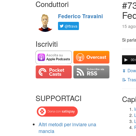
Conduttori
#73
Fed
Federico Travaini
15 agos
@ftrava
Si parl
Iscriviti
00:
⏬ Down
📝 Tras
SUPPORTACI
Capi
I
Altri metodi per inviare una
mancia