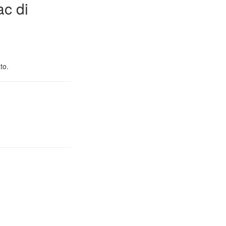
ac di
to.