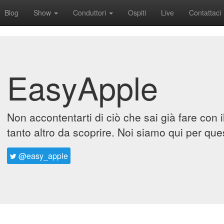
Blog
Show
Conduttori
Ospiti
Live
Contattaci
EasyApple
Non accontentarti di ciò che sai già fare con 
tanto altro da scoprire. Noi siamo qui per que
@easy_apple