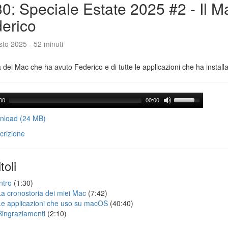
0: Speciale Estate 2025 #2 - Il M
erico
to 2025 - 52 minuti
a dei Mac che ha avuto Federico e di tutte le applicazioni che ha installa
00
00:00
load (24 MB)
crizione
toli
ntro
(1:30)
La cronostoria dei miei Mac
(7:42)
Le applicazioni che uso su macOS
(40:40)
Ringraziamenti
(2:10)