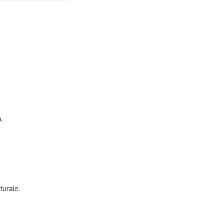
a.
turale.