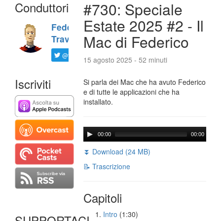
Conduttori
#730: Speciale
Estate 2025 #2 - Il
Federico
Mac di Federico
Travaini
@ftrava
15 agosto 2025 - 52 minuti
Iscriviti
Si parla dei Mac che ha avuto Federico
e di tutte le applicazioni che ha
installato.
00:00
00:00
⏬ Download (24 MB)
📝 Trascrizione
Capitoli
Intro
(1:30)
SUPPORTACI