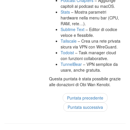
Podcast Chapters
– Aggiunge
capitoli ai podcast su macOS.
Stats
– Mostra parametri
hardware nella menu bar (CPU,
RAM, rete…).
Sublime Text
– Editor di codice
veloce e flessibile.
Tailscale
– Crea una rete privata
sicura via VPN con WireGuard.
Todoist
– Task manager cloud
con funzioni collaborative.
TunnelBear
– VPN semplice da
usare, anche gratuita.
Questa puntata è stata possibile grazie
alle donazioni di Obi Wan Kenobi.
Puntata precedente
Puntata successiva