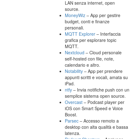
LAN senza internet, open
source.
MoneyWiz
– App per gestire
budget, conti e finanze
personali.
MQTT Explorer
– Interfaccia
grafica per esplorare topic
MQTT.
Nextcloud
– Cloud personale
self-hosted con file, note,
calendario e altro.
Notability
– App per prendere
appunti scritti e vocali, amata su
iPad.
ntfy
– Invia notifiche push con un
semplice sistema open source.
Overcast
– Podcast player per
iOS con Smart Speed e Voice
Boost.
Parsec
– Accesso remoto a
desktop con alta qualità e bassa
latenza.