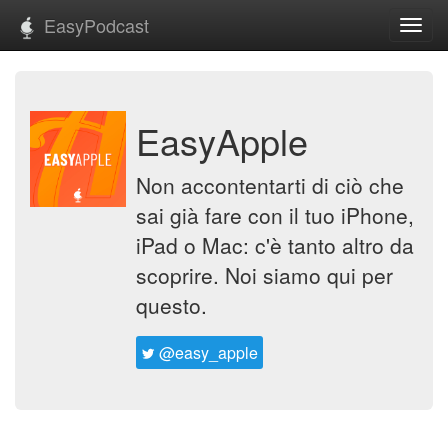
EasyPodcast
Toggl
navig
EasyApple
Non accontentarti di ciò che
sai già fare con il tuo iPhone,
iPad o Mac: c'è tanto altro da
scoprire. Noi siamo qui per
questo.
@easy_apple