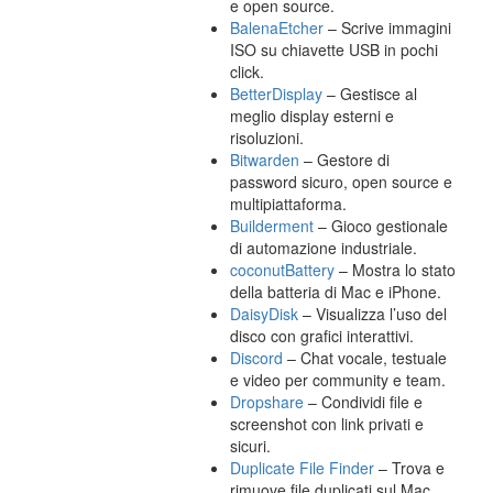
e open source.
BalenaEtcher
– Scrive immagini
ISO su chiavette USB in pochi
click.
BetterDisplay
– Gestisce al
meglio display esterni e
risoluzioni.
Bitwarden
– Gestore di
password sicuro, open source e
multipiattaforma.
Builderment
– Gioco gestionale
di automazione industriale.
coconutBattery
– Mostra lo stato
della batteria di Mac e iPhone.
DaisyDisk
– Visualizza l’uso del
disco con grafici interattivi.
Discord
– Chat vocale, testuale
e video per community e team.
Dropshare
– Condividi file e
screenshot con link privati e
sicuri.
Duplicate File Finder
– Trova e
rimuove file duplicati sul Mac.