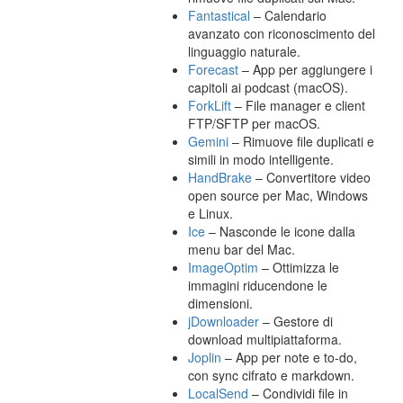
Fantastical
– Calendario
avanzato con riconoscimento del
linguaggio naturale.
Forecast
– App per aggiungere i
capitoli ai podcast (macOS).
ForkLift
– File manager e client
FTP/SFTP per macOS.
Gemini
– Rimuove file duplicati e
simili in modo intelligente.
HandBrake
– Convertitore video
open source per Mac, Windows
e Linux.
Ice
– Nasconde le icone dalla
menu bar del Mac.
ImageOptim
– Ottimizza le
immagini riducendone le
dimensioni.
jDownloader
– Gestore di
download multipiattaforma.
Joplin
– App per note e to-do,
con sync cifrato e markdown.
LocalSend
– Condividi file in