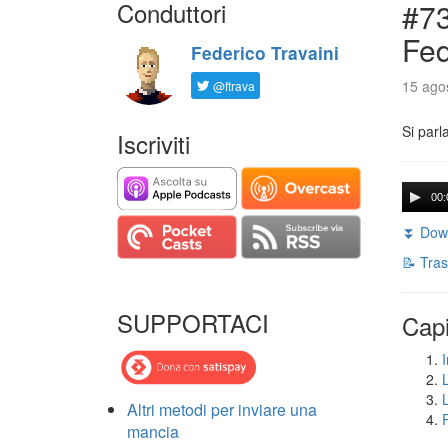
Conduttori
#73
Fed
Federico Travaini
15 agos
@ftrava
Si parl
Iscriviti
00:
⏬ Down
📝 Tras
SUPPORTACI
Capi
I
Altri metodi per inviare una
mancia