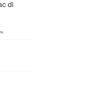
ac di
to.