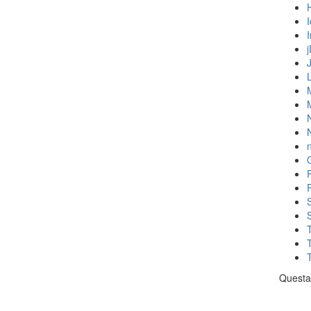
N
n
Questa 