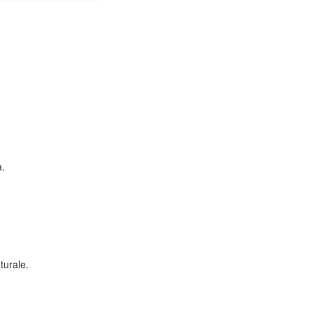
a.
turale.