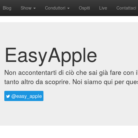
Blog
Show
Conduttori
Ospiti
Live
Contattaci
EasyApple
Non accontentarti di ciò che sai già fare con 
tanto altro da scoprire. Noi siamo qui per que
@easy_apple