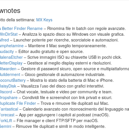
wnotes
otto della settimana:
MX Keys
A Better Finder Rename
– Rinomina file in batch con regole avanzate.
WinDirStat
– Analizza lo spazio disco su Windows con visuale grafica.
Alfred
– Launcher potente per ricerche, scorciatoie e automazioni.
Amphetamine
– Mantiene il Mac sveglio temporaneamente.
Audacity
– Editor audio gratuito e open source.
BalenaEtcher
– Scrive immagini ISO su chiavette USB in pochi click.
BetterDisplay
– Gestisce al meglio display esterni e risoluzioni.
Bitwarden
– Gestore di password sicuro, open source e multipiattaform
Builderment
– Gioco gestionale di automazione industriale.
coconutBattery
– Mostra lo stato della batteria di Mac e iPhone.
DaisyDisk
– Visualizza l’uso del disco con grafici interattivi.
Discord
– Chat vocale, testuale e video per community e team.
Dropshare
– Condividi file e screenshot con link privati e sicuri.
Duplicate File Finder
– Trova e rimuove file duplicati sul Mac.
Fantastical
– Calendario avanzato con riconoscimento del linguaggio na
Forecast
– App per aggiungere i capitoli ai podcast (macOS).
orkLift
– File manager e client FTP/SFTP per macOS.
Gemini
– Rimuove file duplicati e simili in modo intelligente.