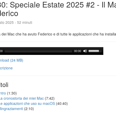
0: Speciale Estate 2025 #2 - Il M
erico
to 2025 - 52 minuti
a dei Mac che ha avuto Federico e di tutte le applicazioni che ha installa
00
00:00
load (24 MB)
crizione
toli
ntro
(1:30)
La cronostoria dei miei Mac
(7:42)
Le applicazioni che uso su macOS
(40:40)
Ringraziamenti
(2:10)