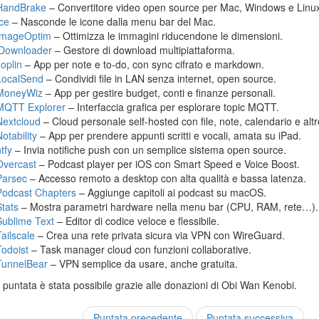
HandBrake
– Convertitore video open source per Mac, Windows e Linu
Ice
– Nasconde le icone dalla menu bar del Mac.
ImageOptim
– Ottimizza le immagini riducendone le dimensioni.
jDownloader
– Gestore di download multipiattaforma.
Joplin
– App per note e to-do, con sync cifrato e markdown.
LocalSend
– Condividi file in LAN senza internet, open source.
MoneyWiz
– App per gestire budget, conti e finanze personali.
MQTT Explorer
– Interfaccia grafica per esplorare topic MQTT.
Nextcloud
– Cloud personale self-hosted con file, note, calendario e altr
otability
– App per prendere appunti scritti e vocali, amata su iPad.
tfy
– Invia notifiche push con un semplice sistema open source.
Overcast
– Podcast player per iOS con Smart Speed e Voice Boost.
Parsec
– Accesso remoto a desktop con alta qualità e bassa latenza.
Podcast Chapters
– Aggiunge capitoli ai podcast su macOS.
Stats
– Mostra parametri hardware nella menu bar (CPU, RAM, rete…).
Sublime Text
– Editor di codice veloce e flessibile.
Tailscale
– Crea una rete privata sicura via VPN con WireGuard.
Todoist
– Task manager cloud con funzioni collaborative.
TunnelBear
– VPN semplice da usare, anche gratuita.
puntata è stata possibile grazie alle donazioni di Obi Wan Kenobi.
Puntata precedente
Puntata successiva