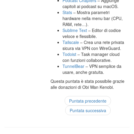
Podcast Chapters
– Aggiunge
capitoli ai podcast su macOS.
Stats
– Mostra parametri
hardware nella menu bar (CPU,
RAM, rete…).
Sublime Text
– Editor di codice
veloce e flessibile.
Tailscale
– Crea una rete privata
sicura via VPN con WireGuard.
Todoist
– Task manager cloud
con funzioni collaborative.
TunnelBear
– VPN semplice da
usare, anche gratuita.
Questa puntata è stata possibile grazie
alle donazioni di Obi Wan Kenobi.
Puntata precedente
Puntata successiva