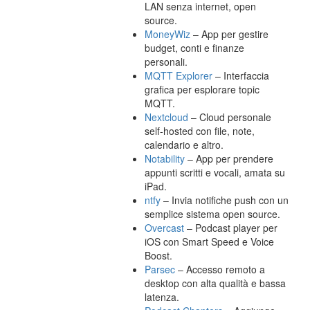
LAN senza internet, open
source.
MoneyWiz
– App per gestire
budget, conti e finanze
personali.
MQTT Explorer
– Interfaccia
grafica per esplorare topic
MQTT.
Nextcloud
– Cloud personale
self-hosted con file, note,
calendario e altro.
Notability
– App per prendere
appunti scritti e vocali, amata su
iPad.
ntfy
– Invia notifiche push con un
semplice sistema open source.
Overcast
– Podcast player per
iOS con Smart Speed e Voice
Boost.
Parsec
– Accesso remoto a
desktop con alta qualità e bassa
latenza.