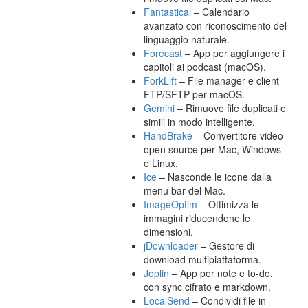
Fantastical
– Calendario
avanzato con riconoscimento del
linguaggio naturale.
Forecast
– App per aggiungere i
capitoli ai podcast (macOS).
ForkLift
– File manager e client
FTP/SFTP per macOS.
Gemini
– Rimuove file duplicati e
simili in modo intelligente.
HandBrake
– Convertitore video
open source per Mac, Windows
e Linux.
Ice
– Nasconde le icone dalla
menu bar del Mac.
ImageOptim
– Ottimizza le
immagini riducendone le
dimensioni.
jDownloader
– Gestore di
download multipiattaforma.
Joplin
– App per note e to-do,
con sync cifrato e markdown.
LocalSend
– Condividi file in