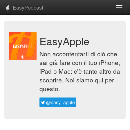
EasyPodcast
Toggl
navig
EasyApple
Non accontentarti di ciò che
sai già fare con il tuo iPhone,
iPad o Mac: c'è tanto altro da
scoprire. Noi siamo qui per
questo.
@easy_apple