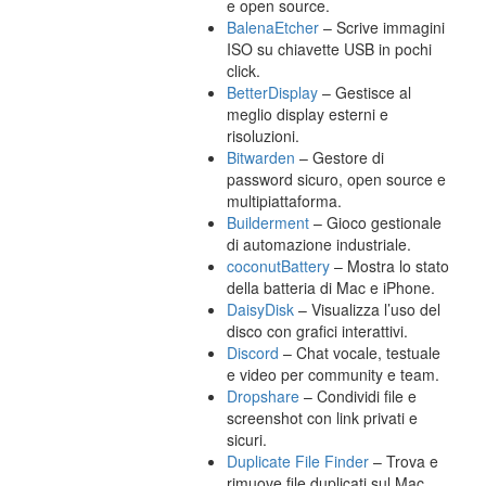
e open source.
BalenaEtcher
– Scrive immagini
ISO su chiavette USB in pochi
click.
BetterDisplay
– Gestisce al
meglio display esterni e
risoluzioni.
Bitwarden
– Gestore di
password sicuro, open source e
multipiattaforma.
Builderment
– Gioco gestionale
di automazione industriale.
coconutBattery
– Mostra lo stato
della batteria di Mac e iPhone.
DaisyDisk
– Visualizza l’uso del
disco con grafici interattivi.
Discord
– Chat vocale, testuale
e video per community e team.
Dropshare
– Condividi file e
screenshot con link privati e
sicuri.
Duplicate File Finder
– Trova e
rimuove file duplicati sul Mac.