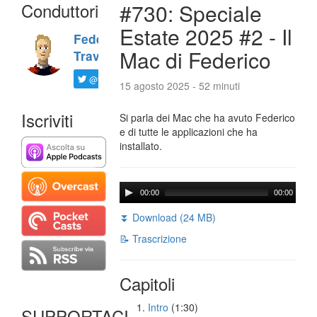
Conduttori
#730: Speciale
Estate 2025 #2 - Il
Federico
Mac di Federico
Travaini
@ftrava
15 agosto 2025 - 52 minuti
Iscriviti
Si parla dei Mac che ha avuto Federico
e di tutte le applicazioni che ha
installato.
00:00
00:00
⏬ Download (24 MB)
📝 Trascrizione
Capitoli
Intro
(1:30)
SUPPORTACI