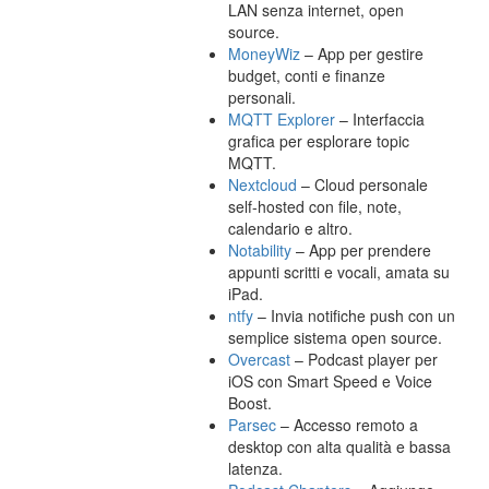
LAN senza internet, open
source.
MoneyWiz
– App per gestire
budget, conti e finanze
personali.
MQTT Explorer
– Interfaccia
grafica per esplorare topic
MQTT.
Nextcloud
– Cloud personale
self-hosted con file, note,
calendario e altro.
Notability
– App per prendere
appunti scritti e vocali, amata su
iPad.
ntfy
– Invia notifiche push con un
semplice sistema open source.
Overcast
– Podcast player per
iOS con Smart Speed e Voice
Boost.
Parsec
– Accesso remoto a
desktop con alta qualità e bassa
latenza.