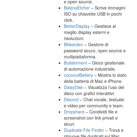
e open source.
BalenaEtcher
– Scrive immagini
ISO su chiavette USB in pochi
click.
BetterDisplay
– Gestisce al
meglio display esterni e
risoluzioni.
Bitwarden
– Gestore di
password sicuro, open source e
multipiattaforma.
Builderment
– Gioco gestionale
di automazione industriale.
coconutBattery
– Mostra lo stato
della batteria di Mac e iPhone.
DaisyDisk
– Visualizza l’uso del
disco con grafici interattivi.
Discord
– Chat vocale, testuale
e video per community e team.
Dropshare
– Condividi file e
screenshot con link privati e
sicuri.
Duplicate File Finder
– Trova e
rimuove file duplicati sul Mac.