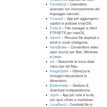
Fantastical
– Calendario
avanzato con riconoscimento del
linguaggio naturale.
Forecast
– App per aggiungere i
capitoli ai podcast (macOS).
ForkLift
– File manager e client
FTP/SFTP per macOS.
Gemini
– Rimuove file duplicati e
simili in modo intelligente.
HandBrake
– Convertitore video
open source per Mac, Windows
e Linux.
Ice
– Nasconde le icone dalla
menu bar del Mac.
ImageOptim
– Ottimizza le
immagini riducendone le
dimensioni.
jDownloader
– Gestore di
download multipiattaforma.
Joplin
– App per note e to-do,
con sync cifrato e markdown.
LocalSend
– Condividi file in