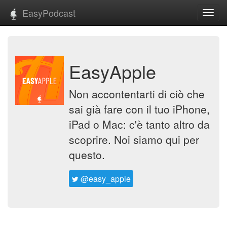
EasyPodcast
Toggl
navig
EasyApple
Non accontentarti di ciò che
sai già fare con il tuo iPhone,
iPad o Mac: c'è tanto altro da
scoprire. Noi siamo qui per
questo.
@easy_apple