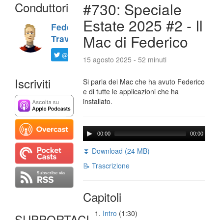
Conduttori
#730: Speciale
Estate 2025 #2 - Il
Federico
Mac di Federico
Travaini
@ftrava
15 agosto 2025 - 52 minuti
Iscriviti
Si parla dei Mac che ha avuto Federico
e di tutte le applicazioni che ha
installato.
00:00
00:00
⏬ Download (24 MB)
📝 Trascrizione
Capitoli
Intro
(1:30)
SUPPORTACI