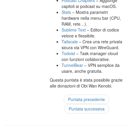
Podcast Chapters
– Aggiunge
capitoli ai podcast su macOS.
Stats
– Mostra parametri
hardware nella menu bar (CPU,
RAM, rete…).
Sublime Text
– Editor di codice
veloce e flessibile.
Tailscale
– Crea una rete privata
sicura via VPN con WireGuard.
Todoist
– Task manager cloud
con funzioni collaborative.
TunnelBear
– VPN semplice da
usare, anche gratuita.
Questa puntata è stata possibile grazie
alle donazioni di Obi Wan Kenobi.
Puntata precedente
Puntata successiva