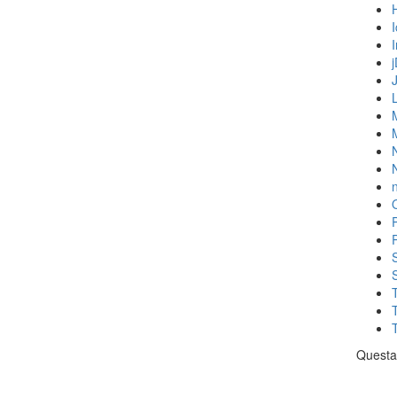
N
n
Questa 