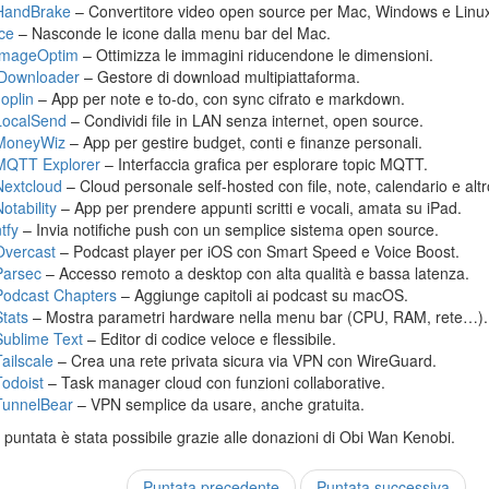
HandBrake
– Convertitore video open source per Mac, Windows e Linu
Ice
– Nasconde le icone dalla menu bar del Mac.
ImageOptim
– Ottimizza le immagini riducendone le dimensioni.
jDownloader
– Gestore di download multipiattaforma.
Joplin
– App per note e to-do, con sync cifrato e markdown.
LocalSend
– Condividi file in LAN senza internet, open source.
MoneyWiz
– App per gestire budget, conti e finanze personali.
MQTT Explorer
– Interfaccia grafica per esplorare topic MQTT.
Nextcloud
– Cloud personale self-hosted con file, note, calendario e altr
otability
– App per prendere appunti scritti e vocali, amata su iPad.
tfy
– Invia notifiche push con un semplice sistema open source.
Overcast
– Podcast player per iOS con Smart Speed e Voice Boost.
Parsec
– Accesso remoto a desktop con alta qualità e bassa latenza.
Podcast Chapters
– Aggiunge capitoli ai podcast su macOS.
Stats
– Mostra parametri hardware nella menu bar (CPU, RAM, rete…).
Sublime Text
– Editor di codice veloce e flessibile.
Tailscale
– Crea una rete privata sicura via VPN con WireGuard.
Todoist
– Task manager cloud con funzioni collaborative.
TunnelBear
– VPN semplice da usare, anche gratuita.
puntata è stata possibile grazie alle donazioni di Obi Wan Kenobi.
Puntata precedente
Puntata successiva