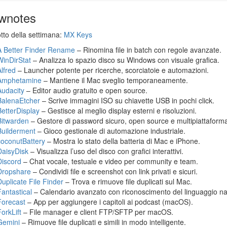
wnotes
otto della settimana:
MX Keys
A Better Finder Rename
– Rinomina file in batch con regole avanzate.
WinDirStat
– Analizza lo spazio disco su Windows con visuale grafica.
Alfred
– Launcher potente per ricerche, scorciatoie e automazioni.
Amphetamine
– Mantiene il Mac sveglio temporaneamente.
Audacity
– Editor audio gratuito e open source.
BalenaEtcher
– Scrive immagini ISO su chiavette USB in pochi click.
BetterDisplay
– Gestisce al meglio display esterni e risoluzioni.
Bitwarden
– Gestore di password sicuro, open source e multipiattaform
Builderment
– Gioco gestionale di automazione industriale.
coconutBattery
– Mostra lo stato della batteria di Mac e iPhone.
DaisyDisk
– Visualizza l’uso del disco con grafici interattivi.
Discord
– Chat vocale, testuale e video per community e team.
Dropshare
– Condividi file e screenshot con link privati e sicuri.
Duplicate File Finder
– Trova e rimuove file duplicati sul Mac.
Fantastical
– Calendario avanzato con riconoscimento del linguaggio na
Forecast
– App per aggiungere i capitoli ai podcast (macOS).
orkLift
– File manager e client FTP/SFTP per macOS.
Gemini
– Rimuove file duplicati e simili in modo intelligente.