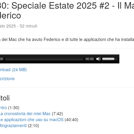
0: Speciale Estate 2025 #2 - Il M
erico
to 2025 - 52 minuti
a dei Mac che ha avuto Federico e di tutte le applicazioni che ha installa
00
00:00
load (24 MB)
crizione
toli
ntro
(1:30)
La cronostoria dei miei Mac
(7:42)
Le applicazioni che uso su macOS
(40:40)
Ringraziamenti
(2:10)