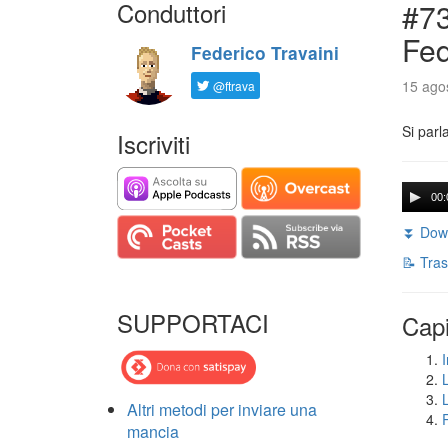
Conduttori
#73
Fed
Federico Travaini
15 agos
@ftrava
Si parl
Iscriviti
00:
⏬ Down
📝 Tras
SUPPORTACI
Capi
I
Altri metodi per inviare una
mancia