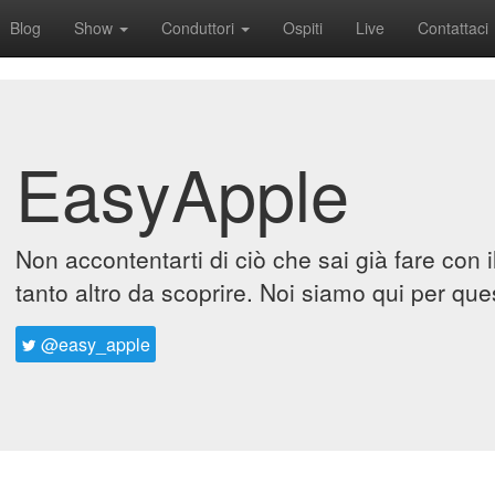
Blog
Show
Conduttori
Ospiti
Live
Contattaci
EasyApple
Non accontentarti di ciò che sai già fare con 
tanto altro da scoprire. Noi siamo qui per que
@easy_apple