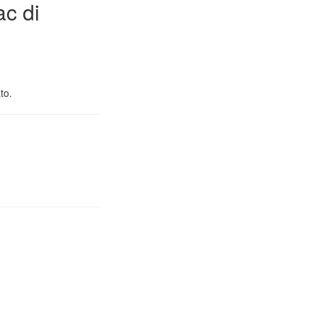
ac di
to.