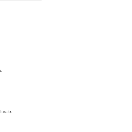
a.
turale.