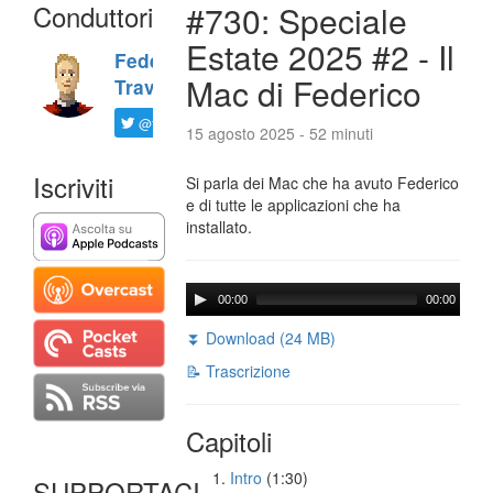
Conduttori
#730: Speciale
Estate 2025 #2 - Il
Federico
Mac di Federico
Travaini
@ftrava
15 agosto 2025 - 52 minuti
Iscriviti
Si parla dei Mac che ha avuto Federico
e di tutte le applicazioni che ha
installato.
00:00
00:00
⏬ Download (24 MB)
📝 Trascrizione
Capitoli
Intro
(1:30)
SUPPORTACI