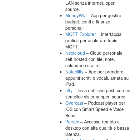
LAN senza internet, open
source.
MoneyWiz
– App per gestire
budget, conti e finanze
personali.
MQTT Explorer
– Interfaccia
grafica per esplorare topic
MQTT.
Nextcloud
– Cloud personale
self-hosted con file, note,
calendario e altro.
Notability
– App per prendere
appunti scritti e vocali, amata su
iPad.
ntfy
– Invia notifiche push con un
semplice sistema open source.
Overcast
– Podcast player per
iOS con Smart Speed e Voice
Boost.
Parsec
– Accesso remoto a
desktop con alta qualità e bassa
latenza.