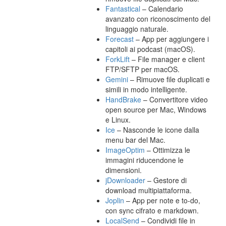
Fantastical
– Calendario
avanzato con riconoscimento del
linguaggio naturale.
Forecast
– App per aggiungere i
capitoli ai podcast (macOS).
ForkLift
– File manager e client
FTP/SFTP per macOS.
Gemini
– Rimuove file duplicati e
simili in modo intelligente.
HandBrake
– Convertitore video
open source per Mac, Windows
e Linux.
Ice
– Nasconde le icone dalla
menu bar del Mac.
ImageOptim
– Ottimizza le
immagini riducendone le
dimensioni.
jDownloader
– Gestore di
download multipiattaforma.
Joplin
– App per note e to-do,
con sync cifrato e markdown.
LocalSend
– Condividi file in