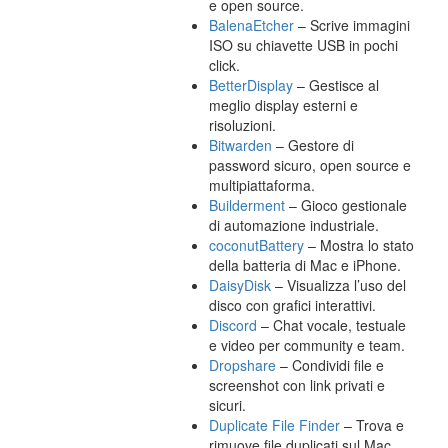
e open source.
BalenaEtcher
– Scrive immagini
ISO su chiavette USB in pochi
click.
BetterDisplay
– Gestisce al
meglio display esterni e
risoluzioni.
Bitwarden
– Gestore di
password sicuro, open source e
multipiattaforma.
Builderment
– Gioco gestionale
di automazione industriale.
coconutBattery
– Mostra lo stato
della batteria di Mac e iPhone.
DaisyDisk
– Visualizza l’uso del
disco con grafici interattivi.
Discord
– Chat vocale, testuale
e video per community e team.
Dropshare
– Condividi file e
screenshot con link privati e
sicuri.
Duplicate File Finder
– Trova e
rimuove file duplicati sul Mac.