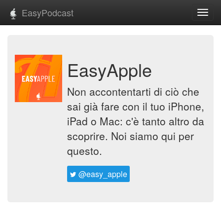
EasyPodcast
Toggl
navig
EasyApple
Non accontentarti di ciò che
sai già fare con il tuo iPhone,
iPad o Mac: c'è tanto altro da
scoprire. Noi siamo qui per
questo.
@easy_apple