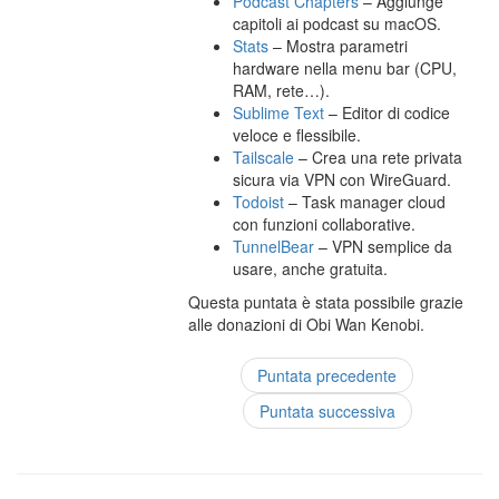
Podcast Chapters
– Aggiunge
capitoli ai podcast su macOS.
Stats
– Mostra parametri
hardware nella menu bar (CPU,
RAM, rete…).
Sublime Text
– Editor di codice
veloce e flessibile.
Tailscale
– Crea una rete privata
sicura via VPN con WireGuard.
Todoist
– Task manager cloud
con funzioni collaborative.
TunnelBear
– VPN semplice da
usare, anche gratuita.
Questa puntata è stata possibile grazie
alle donazioni di Obi Wan Kenobi.
Puntata precedente
Puntata successiva