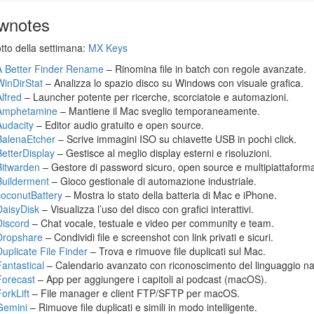
wnotes
otto della settimana:
MX Keys
A Better Finder Rename
– Rinomina file in batch con regole avanzate.
WinDirStat
– Analizza lo spazio disco su Windows con visuale grafica.
Alfred
– Launcher potente per ricerche, scorciatoie e automazioni.
Amphetamine
– Mantiene il Mac sveglio temporaneamente.
Audacity
– Editor audio gratuito e open source.
BalenaEtcher
– Scrive immagini ISO su chiavette USB in pochi click.
BetterDisplay
– Gestisce al meglio display esterni e risoluzioni.
Bitwarden
– Gestore di password sicuro, open source e multipiattaform
Builderment
– Gioco gestionale di automazione industriale.
coconutBattery
– Mostra lo stato della batteria di Mac e iPhone.
DaisyDisk
– Visualizza l’uso del disco con grafici interattivi.
Discord
– Chat vocale, testuale e video per community e team.
Dropshare
– Condividi file e screenshot con link privati e sicuri.
Duplicate File Finder
– Trova e rimuove file duplicati sul Mac.
Fantastical
– Calendario avanzato con riconoscimento del linguaggio na
Forecast
– App per aggiungere i capitoli ai podcast (macOS).
orkLift
– File manager e client FTP/SFTP per macOS.
Gemini
– Rimuove file duplicati e simili in modo intelligente.