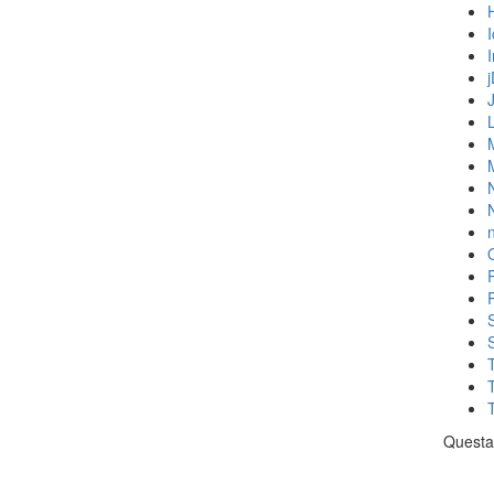
N
n
Questa 