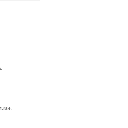
a.
turale.