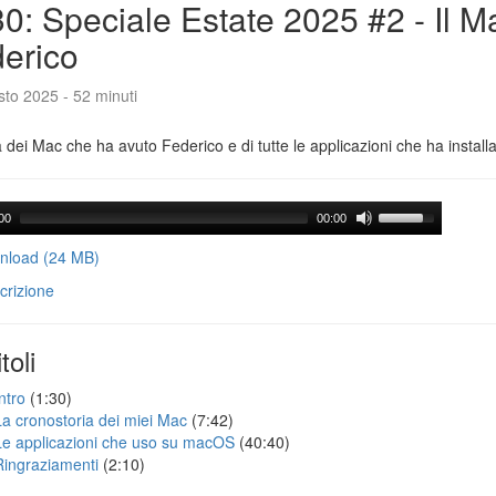
0: Speciale Estate 2025 #2 - Il M
erico
to 2025 - 52 minuti
a dei Mac che ha avuto Federico e di tutte le applicazioni che ha installa
00
00:00
load (24 MB)
crizione
toli
ntro
(1:30)
La cronostoria dei miei Mac
(7:42)
Le applicazioni che uso su macOS
(40:40)
Ringraziamenti
(2:10)