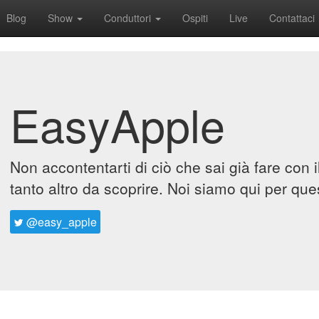
Blog
Show
Conduttori
Ospiti
Live
Contattaci
EasyApple
Non accontentarti di ciò che sai già fare con 
tanto altro da scoprire. Noi siamo qui per que
@easy_apple