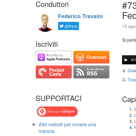
Conduttori
#73
Fed
Federico Travaini
15 agos
@ftrava
Si parl
Iscriviti
00:
⏬ Down
📝 Tras
SUPPORTACI
Capi
I
Altri metodi per inviare una
mancia