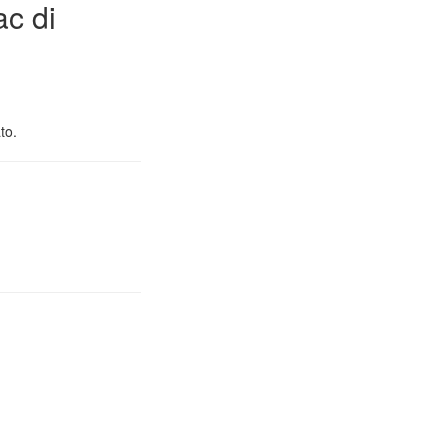
ac di
to.