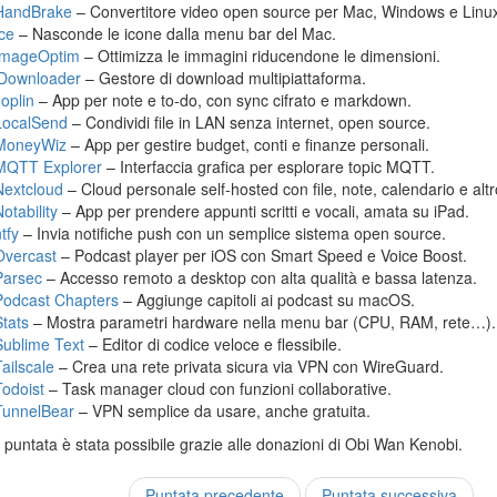
HandBrake
– Convertitore video open source per Mac, Windows e Linu
Ice
– Nasconde le icone dalla menu bar del Mac.
ImageOptim
– Ottimizza le immagini riducendone le dimensioni.
jDownloader
– Gestore di download multipiattaforma.
Joplin
– App per note e to-do, con sync cifrato e markdown.
LocalSend
– Condividi file in LAN senza internet, open source.
MoneyWiz
– App per gestire budget, conti e finanze personali.
MQTT Explorer
– Interfaccia grafica per esplorare topic MQTT.
Nextcloud
– Cloud personale self-hosted con file, note, calendario e altr
otability
– App per prendere appunti scritti e vocali, amata su iPad.
tfy
– Invia notifiche push con un semplice sistema open source.
Overcast
– Podcast player per iOS con Smart Speed e Voice Boost.
Parsec
– Accesso remoto a desktop con alta qualità e bassa latenza.
Podcast Chapters
– Aggiunge capitoli ai podcast su macOS.
Stats
– Mostra parametri hardware nella menu bar (CPU, RAM, rete…).
Sublime Text
– Editor di codice veloce e flessibile.
Tailscale
– Crea una rete privata sicura via VPN con WireGuard.
Todoist
– Task manager cloud con funzioni collaborative.
TunnelBear
– VPN semplice da usare, anche gratuita.
puntata è stata possibile grazie alle donazioni di Obi Wan Kenobi.
Puntata precedente
Puntata successiva