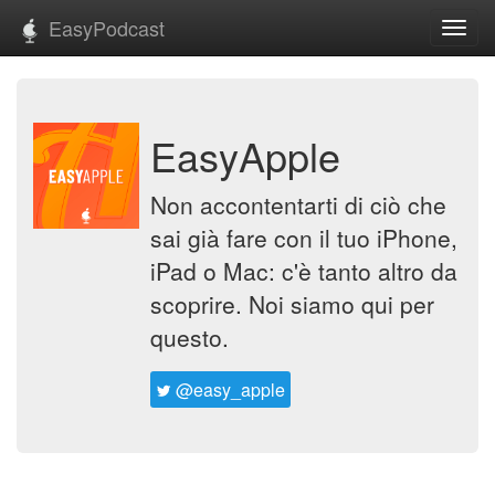
EasyPodcast
Toggl
navig
EasyApple
Non accontentarti di ciò che
sai già fare con il tuo iPhone,
iPad o Mac: c'è tanto altro da
scoprire. Noi siamo qui per
questo.
@easy_apple