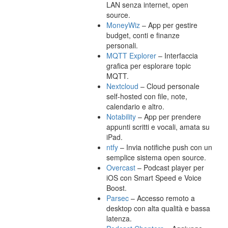
LAN senza internet, open
source.
MoneyWiz
– App per gestire
budget, conti e finanze
personali.
MQTT Explorer
– Interfaccia
grafica per esplorare topic
MQTT.
Nextcloud
– Cloud personale
self-hosted con file, note,
calendario e altro.
Notability
– App per prendere
appunti scritti e vocali, amata su
iPad.
ntfy
– Invia notifiche push con un
semplice sistema open source.
Overcast
– Podcast player per
iOS con Smart Speed e Voice
Boost.
Parsec
– Accesso remoto a
desktop con alta qualità e bassa
latenza.