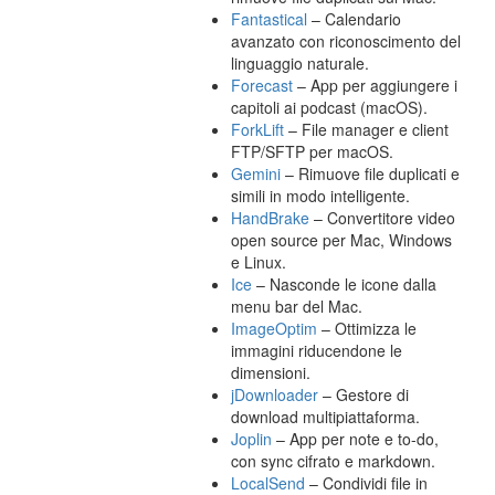
Fantastical
– Calendario
avanzato con riconoscimento del
linguaggio naturale.
Forecast
– App per aggiungere i
capitoli ai podcast (macOS).
ForkLift
– File manager e client
FTP/SFTP per macOS.
Gemini
– Rimuove file duplicati e
simili in modo intelligente.
HandBrake
– Convertitore video
open source per Mac, Windows
e Linux.
Ice
– Nasconde le icone dalla
menu bar del Mac.
ImageOptim
– Ottimizza le
immagini riducendone le
dimensioni.
jDownloader
– Gestore di
download multipiattaforma.
Joplin
– App per note e to-do,
con sync cifrato e markdown.
LocalSend
– Condividi file in