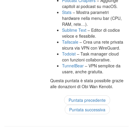
Podcast Chapters
– Aggiunge
capitoli ai podcast su macOS.
Stats
– Mostra parametri
hardware nella menu bar (CPU,
RAM, rete…).
Sublime Text
– Editor di codice
veloce e flessibile.
Tailscale
– Crea una rete privata
sicura via VPN con WireGuard.
Todoist
– Task manager cloud
con funzioni collaborative.
TunnelBear
– VPN semplice da
usare, anche gratuita.
Questa puntata è stata possibile grazie
alle donazioni di Obi Wan Kenobi.
Puntata precedente
Puntata successiva