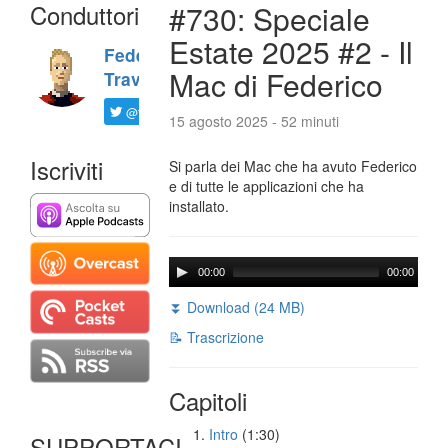
Conduttori
#730: Speciale
Estate 2025 #2 - Il
Federico
Mac di Federico
Travaini
@ftrava
15 agosto 2025 - 52 minuti
Iscriviti
Si parla dei Mac che ha avuto Federico
e di tutte le applicazioni che ha
installato.
00:00
00:00
⏬ Download (24 MB)
📝 Trascrizione
Capitoli
Intro
(1:30)
SUPPORTACI