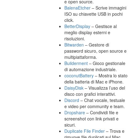
e open source.
BalenaEtcher
– Scrive immagini
ISO su chiavette USB in pochi
click.
BetterDisplay
– Gestisce al
meglio display esterni e
risoluzioni.
Bitwarden
– Gestore di
password sicuro, open source e
multipiattaforma.
Builderment
– Gioco gestionale
di automazione industriale.
coconutBattery
– Mostra lo stato
della batteria di Mac e iPhone.
DaisyDisk
– Visualizza l’uso del
disco con grafici interattivi.
Discord
– Chat vocale, testuale
e video per community e team.
Dropshare
– Condividi file e
screenshot con link privati e
sicuri.
Duplicate File Finder
– Trova e
rimuove file duplicati sul Mac.