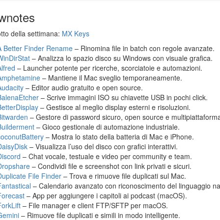
wnotes
otto della settimana:
MX Keys
A Better Finder Rename
– Rinomina file in batch con regole avanzate.
WinDirStat
– Analizza lo spazio disco su Windows con visuale grafica.
Alfred
– Launcher potente per ricerche, scorciatoie e automazioni.
Amphetamine
– Mantiene il Mac sveglio temporaneamente.
Audacity
– Editor audio gratuito e open source.
BalenaEtcher
– Scrive immagini ISO su chiavette USB in pochi click.
BetterDisplay
– Gestisce al meglio display esterni e risoluzioni.
Bitwarden
– Gestore di password sicuro, open source e multipiattaform
Builderment
– Gioco gestionale di automazione industriale.
coconutBattery
– Mostra lo stato della batteria di Mac e iPhone.
DaisyDisk
– Visualizza l’uso del disco con grafici interattivi.
Discord
– Chat vocale, testuale e video per community e team.
Dropshare
– Condividi file e screenshot con link privati e sicuri.
Duplicate File Finder
– Trova e rimuove file duplicati sul Mac.
Fantastical
– Calendario avanzato con riconoscimento del linguaggio na
Forecast
– App per aggiungere i capitoli ai podcast (macOS).
orkLift
– File manager e client FTP/SFTP per macOS.
Gemini
– Rimuove file duplicati e simili in modo intelligente.