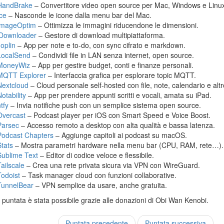
HandBrake
– Convertitore video open source per Mac, Windows e Linu
Ice
– Nasconde le icone dalla menu bar del Mac.
ImageOptim
– Ottimizza le immagini riducendone le dimensioni.
jDownloader
– Gestore di download multipiattaforma.
Joplin
– App per note e to-do, con sync cifrato e markdown.
LocalSend
– Condividi file in LAN senza internet, open source.
MoneyWiz
– App per gestire budget, conti e finanze personali.
MQTT Explorer
– Interfaccia grafica per esplorare topic MQTT.
Nextcloud
– Cloud personale self-hosted con file, note, calendario e altr
otability
– App per prendere appunti scritti e vocali, amata su iPad.
tfy
– Invia notifiche push con un semplice sistema open source.
Overcast
– Podcast player per iOS con Smart Speed e Voice Boost.
Parsec
– Accesso remoto a desktop con alta qualità e bassa latenza.
Podcast Chapters
– Aggiunge capitoli ai podcast su macOS.
Stats
– Mostra parametri hardware nella menu bar (CPU, RAM, rete…).
Sublime Text
– Editor di codice veloce e flessibile.
Tailscale
– Crea una rete privata sicura via VPN con WireGuard.
Todoist
– Task manager cloud con funzioni collaborative.
TunnelBear
– VPN semplice da usare, anche gratuita.
puntata è stata possibile grazie alle donazioni di Obi Wan Kenobi.
Puntata precedente
Puntata successiva