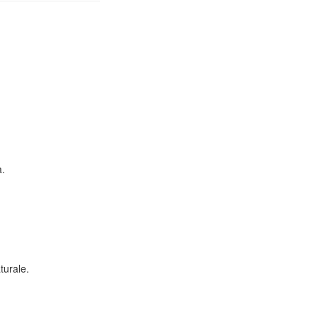
a.
turale.