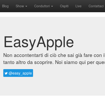
Blog
Show
Conduttori
Ospiti
Live
Contattaci
EasyApple
Non accontentarti di ciò che sai già fare con 
tanto altro da scoprire. Noi siamo qui per que
@easy_apple