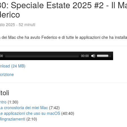
0: Speciale Estate 2025 #2 - Il M
erico
to 2025 - 52 minuti
a dei Mac che ha avuto Federico e di tutte le applicazioni che ha installa
00
00:00
load (24 MB)
crizione
toli
ntro
(1:30)
La cronostoria dei miei Mac
(7:42)
Le applicazioni che uso su macOS
(40:40)
Ringraziamenti
(2:10)