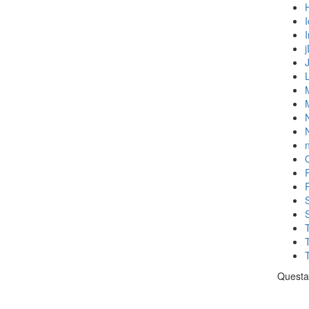
N
n
Questa 