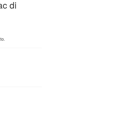
ac di
to.