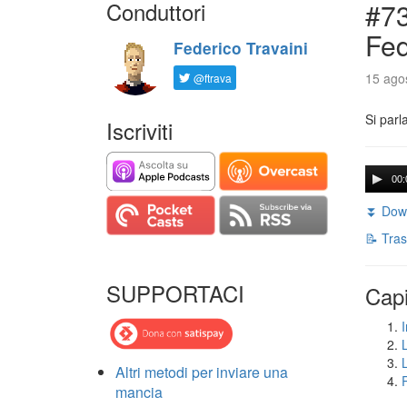
Conduttori
#73
Fed
Federico Travaini
15 agos
@ftrava
Si parl
Iscriviti
00:
⏬ Down
📝 Tras
SUPPORTACI
Capi
I
Altri metodi per inviare una
mancia