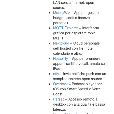
LAN senza internet, open
source.
MoneyWiz
– App per gestire
budget, conti e finanze
personali.
MQTT Explorer
– Interfaccia
grafica per esplorare topic
MQTT.
Nextcloud
– Cloud personale
self-hosted con file, note,
calendario e altro.
Notability
– App per prendere
appunti scritti e vocali, amata su
iPad.
ntfy
– Invia notifiche push con un
semplice sistema open source.
Overcast
– Podcast player per
iOS con Smart Speed e Voice
Boost.
Parsec
– Accesso remoto a
desktop con alta qualità e bassa
latenza.