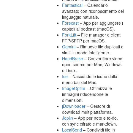
Fantastical
– Calendario
avanzato con riconoscimento del
linguaggio naturale.
Forecast
– App per aggiungere i
capitoli ai podcast (macOS).
ForkLift
– File manager e client
FTP/SFTP per macOS.
Gemini
– Rimuove file duplicati e
simili in modo intelligente.
HandBrake
– Convertitore video
open source per Mac, Windows
e Linux.
Ice
– Nasconde le icone dalla
menu bar del Mac.
ImageOptim
– Ottimizza le
immagini riducendone le
dimensioni.
jDownloader
– Gestore di
download multipiattaforma.
Joplin
– App per note e to-do,
con sync cifrato e markdown.
LocalSend
– Condividi file in