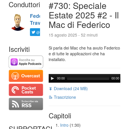
Conduttori
#730: Speciale
Estate 2025 #2 - Il
Federico
Mac di Federico
Travaini
@ftrava
15 agosto 2025 - 52 minuti
Iscriviti
Si parla dei Mac che ha avuto Federico
e di tutte le applicazioni che ha
installato.
00:00
00:00
⏬ Download (24 MB)
📝 Trascrizione
Capitoli
Intro
(1:30)
SUPPORTACI