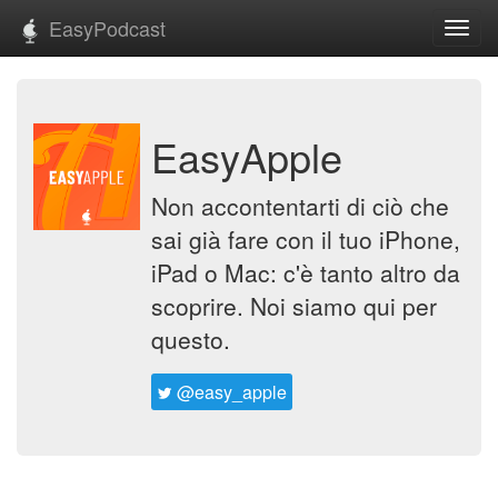
EasyPodcast
Toggl
navig
EasyApple
Non accontentarti di ciò che
sai già fare con il tuo iPhone,
iPad o Mac: c'è tanto altro da
scoprire. Noi siamo qui per
questo.
@easy_apple