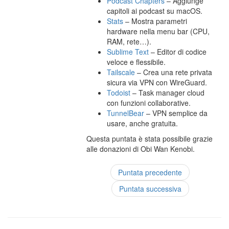
Podcast Chapters
– Aggiunge
capitoli ai podcast su macOS.
Stats
– Mostra parametri
hardware nella menu bar (CPU,
RAM, rete…).
Sublime Text
– Editor di codice
veloce e flessibile.
Tailscale
– Crea una rete privata
sicura via VPN con WireGuard.
Todoist
– Task manager cloud
con funzioni collaborative.
TunnelBear
– VPN semplice da
usare, anche gratuita.
Questa puntata è stata possibile grazie
alle donazioni di Obi Wan Kenobi.
Puntata precedente
Puntata successiva