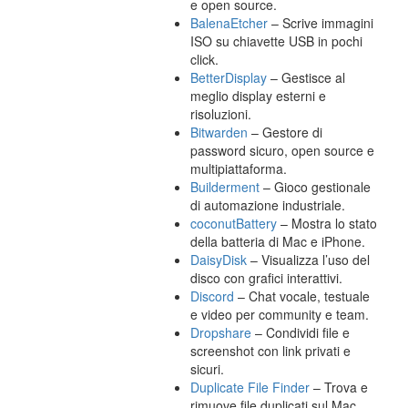
e open source.
BalenaEtcher
– Scrive immagini
ISO su chiavette USB in pochi
click.
BetterDisplay
– Gestisce al
meglio display esterni e
risoluzioni.
Bitwarden
– Gestore di
password sicuro, open source e
multipiattaforma.
Builderment
– Gioco gestionale
di automazione industriale.
coconutBattery
– Mostra lo stato
della batteria di Mac e iPhone.
DaisyDisk
– Visualizza l’uso del
disco con grafici interattivi.
Discord
– Chat vocale, testuale
e video per community e team.
Dropshare
– Condividi file e
screenshot con link privati e
sicuri.
Duplicate File Finder
– Trova e
rimuove file duplicati sul Mac.