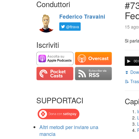
Conduttori
#73
Fed
Federico Travaini
15 agos
@ftrava
Si parl
Iscriviti
00:
⏬ Down
📝 Tras
SUPPORTACI
Capi
I
Altri metodi per inviare una
mancia