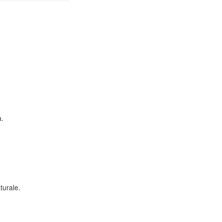
a.
turale.