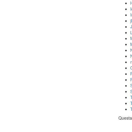
N
n
Questa 