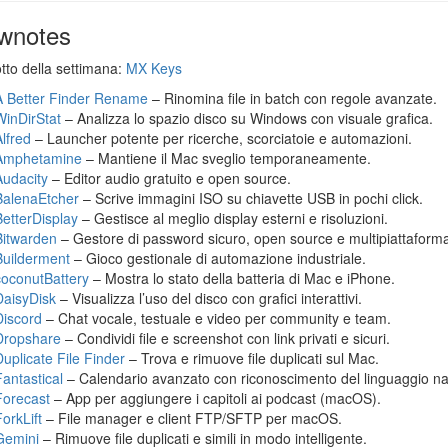
wnotes
otto della settimana:
MX Keys
A Better Finder Rename
– Rinomina file in batch con regole avanzate.
WinDirStat
– Analizza lo spazio disco su Windows con visuale grafica.
Alfred
– Launcher potente per ricerche, scorciatoie e automazioni.
Amphetamine
– Mantiene il Mac sveglio temporaneamente.
Audacity
– Editor audio gratuito e open source.
BalenaEtcher
– Scrive immagini ISO su chiavette USB in pochi click.
BetterDisplay
– Gestisce al meglio display esterni e risoluzioni.
Bitwarden
– Gestore di password sicuro, open source e multipiattaform
Builderment
– Gioco gestionale di automazione industriale.
coconutBattery
– Mostra lo stato della batteria di Mac e iPhone.
DaisyDisk
– Visualizza l’uso del disco con grafici interattivi.
Discord
– Chat vocale, testuale e video per community e team.
Dropshare
– Condividi file e screenshot con link privati e sicuri.
Duplicate File Finder
– Trova e rimuove file duplicati sul Mac.
Fantastical
– Calendario avanzato con riconoscimento del linguaggio na
Forecast
– App per aggiungere i capitoli ai podcast (macOS).
orkLift
– File manager e client FTP/SFTP per macOS.
Gemini
– Rimuove file duplicati e simili in modo intelligente.