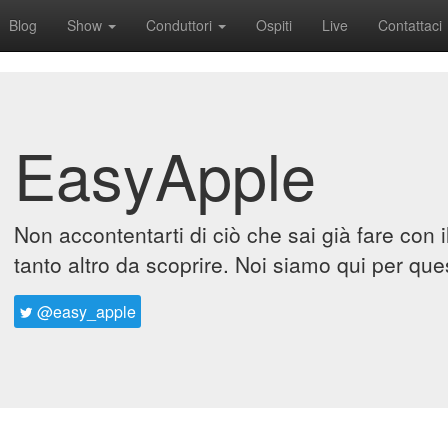
Blog
Show
Conduttori
Ospiti
Live
Contattaci
EasyApple
Non accontentarti di ciò che sai già fare con 
tanto altro da scoprire. Noi siamo qui per que
@easy_apple