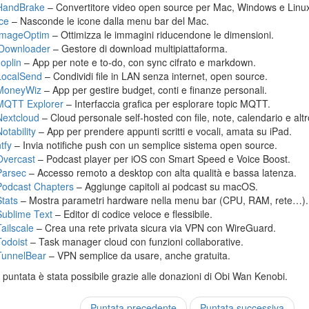
HandBrake
– Convertitore video open source per Mac, Windows e Linu
Ice
– Nasconde le icone dalla menu bar del Mac.
ImageOptim
– Ottimizza le immagini riducendone le dimensioni.
jDownloader
– Gestore di download multipiattaforma.
Joplin
– App per note e to-do, con sync cifrato e markdown.
LocalSend
– Condividi file in LAN senza internet, open source.
MoneyWiz
– App per gestire budget, conti e finanze personali.
MQTT Explorer
– Interfaccia grafica per esplorare topic MQTT.
Nextcloud
– Cloud personale self-hosted con file, note, calendario e altr
otability
– App per prendere appunti scritti e vocali, amata su iPad.
tfy
– Invia notifiche push con un semplice sistema open source.
Overcast
– Podcast player per iOS con Smart Speed e Voice Boost.
Parsec
– Accesso remoto a desktop con alta qualità e bassa latenza.
Podcast Chapters
– Aggiunge capitoli ai podcast su macOS.
Stats
– Mostra parametri hardware nella menu bar (CPU, RAM, rete…).
Sublime Text
– Editor di codice veloce e flessibile.
Tailscale
– Crea una rete privata sicura via VPN con WireGuard.
Todoist
– Task manager cloud con funzioni collaborative.
TunnelBear
– VPN semplice da usare, anche gratuita.
puntata è stata possibile grazie alle donazioni di Obi Wan Kenobi.
Puntata precedente
Puntata successiva