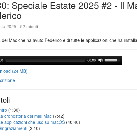
0: Speciale Estate 2025 #2 - Il M
erico
to 2025 - 52 minuti
a dei Mac che ha avuto Federico e di tutte le applicazioni che ha installa
00
00:00
load (24 MB)
crizione
toli
ntro
(1:30)
La cronostoria dei miei Mac
(7:42)
Le applicazioni che uso su macOS
(40:40)
Ringraziamenti
(2:10)