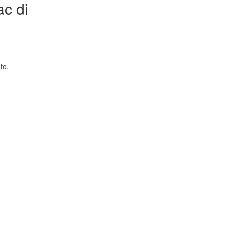
ac di
to.