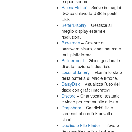
e open source.
BalenaEtcher
– Scrive immagini
ISO su chiavette USB in pochi
click.
BetterDisplay
– Gestisce al
meglio display esterni e
risoluzioni.
Bitwarden
– Gestore di
password sicuro, open source e
multipiattaforma.
Builderment
– Gioco gestionale
di automazione industriale.
coconutBattery
– Mostra lo stato
della batteria di Mac e iPhone.
DaisyDisk
– Visualizza l’uso del
disco con grafici interattivi.
Discord
– Chat vocale, testuale
e video per community e team.
Dropshare
– Condividi file e
screenshot con link privati e
sicuri.
Duplicate File Finder
– Trova e
rimuove file duplicati sul Mac.