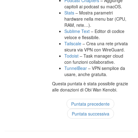
Podcast Chapters
– Aggiunge
capitoli ai podcast su macOS.
Stats
– Mostra parametri
hardware nella menu bar (CPU,
RAM, rete…).
Sublime Text
– Editor di codice
veloce e flessibile.
Tailscale
– Crea una rete privata
sicura via VPN con WireGuard.
Todoist
– Task manager cloud
con funzioni collaborative.
TunnelBear
– VPN semplice da
usare, anche gratuita.
Questa puntata è stata possibile grazie
alle donazioni di Obi Wan Kenobi.
Puntata precedente
Puntata successiva