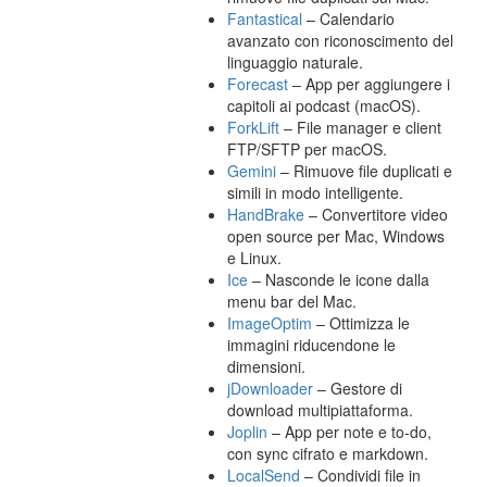
Fantastical
– Calendario
avanzato con riconoscimento del
linguaggio naturale.
Forecast
– App per aggiungere i
capitoli ai podcast (macOS).
ForkLift
– File manager e client
FTP/SFTP per macOS.
Gemini
– Rimuove file duplicati e
simili in modo intelligente.
HandBrake
– Convertitore video
open source per Mac, Windows
e Linux.
Ice
– Nasconde le icone dalla
menu bar del Mac.
ImageOptim
– Ottimizza le
immagini riducendone le
dimensioni.
jDownloader
– Gestore di
download multipiattaforma.
Joplin
– App per note e to-do,
con sync cifrato e markdown.
LocalSend
– Condividi file in