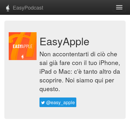
EasyPodcast
Toggl
navig
EasyApple
Non accontentarti di ciò che
sai già fare con il tuo iPhone,
iPad o Mac: c'è tanto altro da
scoprire. Noi siamo qui per
questo.
@easy_apple