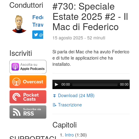
Conduttori
#730: Speciale
Estate 2025 #2 - Il
Federico
Mac di Federico
Travaini
@ftrava
15 agosto 2025 - 52 minuti
Iscriviti
Si parla dei Mac che ha avuto Federico
e di tutte le applicazioni che ha
installato.
00:00
00:00
⏬ Download (24 MB)
📝 Trascrizione
Capitoli
Intro
(1:30)
SUPPORTACI