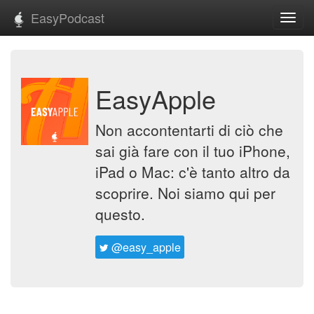
EasyPodcast
Toggl
navig
EasyApple
Non accontentarti di ciò che
sai già fare con il tuo iPhone,
iPad o Mac: c'è tanto altro da
scoprire. Noi siamo qui per
questo.
@easy_apple