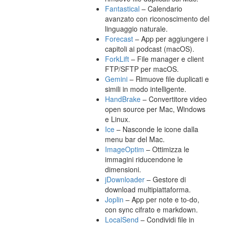
Fantastical
– Calendario
avanzato con riconoscimento del
linguaggio naturale.
Forecast
– App per aggiungere i
capitoli ai podcast (macOS).
ForkLift
– File manager e client
FTP/SFTP per macOS.
Gemini
– Rimuove file duplicati e
simili in modo intelligente.
HandBrake
– Convertitore video
open source per Mac, Windows
e Linux.
Ice
– Nasconde le icone dalla
menu bar del Mac.
ImageOptim
– Ottimizza le
immagini riducendone le
dimensioni.
jDownloader
– Gestore di
download multipiattaforma.
Joplin
– App per note e to-do,
con sync cifrato e markdown.
LocalSend
– Condividi file in