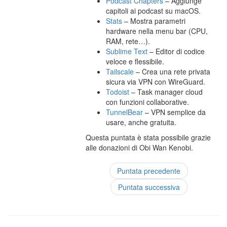
Podcast Chapters
– Aggiunge
capitoli ai podcast su macOS.
Stats
– Mostra parametri
hardware nella menu bar (CPU,
RAM, rete…).
Sublime Text
– Editor di codice
veloce e flessibile.
Tailscale
– Crea una rete privata
sicura via VPN con WireGuard.
Todoist
– Task manager cloud
con funzioni collaborative.
TunnelBear
– VPN semplice da
usare, anche gratuita.
Questa puntata è stata possibile grazie
alle donazioni di Obi Wan Kenobi.
Puntata precedente
Puntata successiva