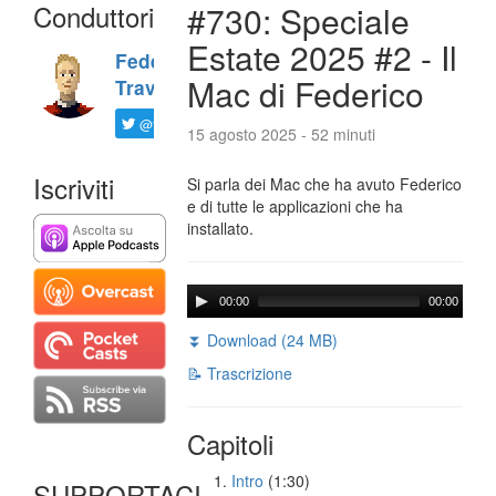
Conduttori
#730: Speciale
Estate 2025 #2 - Il
Federico
Mac di Federico
Travaini
@ftrava
15 agosto 2025 - 52 minuti
Iscriviti
Si parla dei Mac che ha avuto Federico
e di tutte le applicazioni che ha
installato.
00:00
00:00
⏬ Download (24 MB)
📝 Trascrizione
Capitoli
Intro
(1:30)
SUPPORTACI