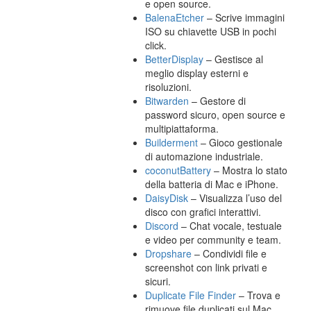
e open source.
BalenaEtcher
– Scrive immagini
ISO su chiavette USB in pochi
click.
BetterDisplay
– Gestisce al
meglio display esterni e
risoluzioni.
Bitwarden
– Gestore di
password sicuro, open source e
multipiattaforma.
Builderment
– Gioco gestionale
di automazione industriale.
coconutBattery
– Mostra lo stato
della batteria di Mac e iPhone.
DaisyDisk
– Visualizza l’uso del
disco con grafici interattivi.
Discord
– Chat vocale, testuale
e video per community e team.
Dropshare
– Condividi file e
screenshot con link privati e
sicuri.
Duplicate File Finder
– Trova e
rimuove file duplicati sul Mac.