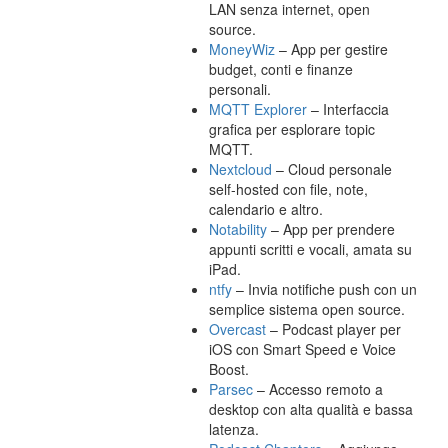
LAN senza internet, open
source.
MoneyWiz
– App per gestire
budget, conti e finanze
personali.
MQTT Explorer
– Interfaccia
grafica per esplorare topic
MQTT.
Nextcloud
– Cloud personale
self-hosted con file, note,
calendario e altro.
Notability
– App per prendere
appunti scritti e vocali, amata su
iPad.
ntfy
– Invia notifiche push con un
semplice sistema open source.
Overcast
– Podcast player per
iOS con Smart Speed e Voice
Boost.
Parsec
– Accesso remoto a
desktop con alta qualità e bassa
latenza.