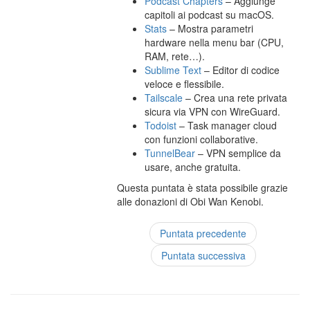
Podcast Chapters
– Aggiunge
capitoli ai podcast su macOS.
Stats
– Mostra parametri
hardware nella menu bar (CPU,
RAM, rete…).
Sublime Text
– Editor di codice
veloce e flessibile.
Tailscale
– Crea una rete privata
sicura via VPN con WireGuard.
Todoist
– Task manager cloud
con funzioni collaborative.
TunnelBear
– VPN semplice da
usare, anche gratuita.
Questa puntata è stata possibile grazie
alle donazioni di Obi Wan Kenobi.
Puntata precedente
Puntata successiva