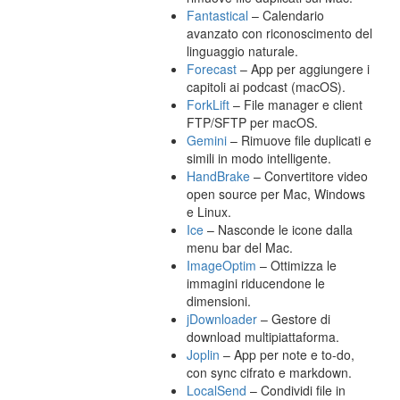
Fantastical
– Calendario
avanzato con riconoscimento del
linguaggio naturale.
Forecast
– App per aggiungere i
capitoli ai podcast (macOS).
ForkLift
– File manager e client
FTP/SFTP per macOS.
Gemini
– Rimuove file duplicati e
simili in modo intelligente.
HandBrake
– Convertitore video
open source per Mac, Windows
e Linux.
Ice
– Nasconde le icone dalla
menu bar del Mac.
ImageOptim
– Ottimizza le
immagini riducendone le
dimensioni.
jDownloader
– Gestore di
download multipiattaforma.
Joplin
– App per note e to-do,
con sync cifrato e markdown.
LocalSend
– Condividi file in