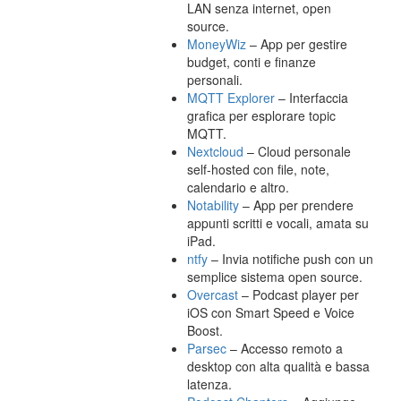
LAN senza internet, open
source.
MoneyWiz
– App per gestire
budget, conti e finanze
personali.
MQTT Explorer
– Interfaccia
grafica per esplorare topic
MQTT.
Nextcloud
– Cloud personale
self-hosted con file, note,
calendario e altro.
Notability
– App per prendere
appunti scritti e vocali, amata su
iPad.
ntfy
– Invia notifiche push con un
semplice sistema open source.
Overcast
– Podcast player per
iOS con Smart Speed e Voice
Boost.
Parsec
– Accesso remoto a
desktop con alta qualità e bassa
latenza.