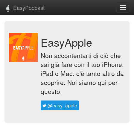
EasyPodcast
Toggl
navig
EasyApple
Non accontentarti di ciò che
sai già fare con il tuo iPhone,
iPad o Mac: c'è tanto altro da
scoprire. Noi siamo qui per
questo.
@easy_apple