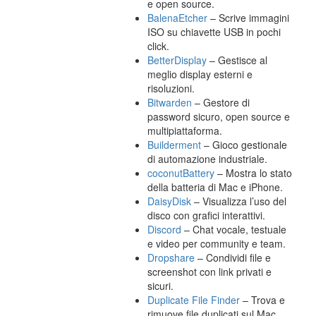
e open source.
BalenaEtcher
– Scrive immagini
ISO su chiavette USB in pochi
click.
BetterDisplay
– Gestisce al
meglio display esterni e
risoluzioni.
Bitwarden
– Gestore di
password sicuro, open source e
multipiattaforma.
Builderment
– Gioco gestionale
di automazione industriale.
coconutBattery
– Mostra lo stato
della batteria di Mac e iPhone.
DaisyDisk
– Visualizza l’uso del
disco con grafici interattivi.
Discord
– Chat vocale, testuale
e video per community e team.
Dropshare
– Condividi file e
screenshot con link privati e
sicuri.
Duplicate File Finder
– Trova e
rimuove file duplicati sul Mac.