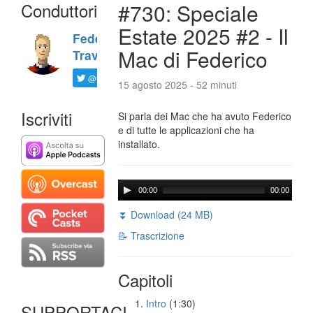
Conduttori
#730: Speciale
Estate 2025 #2 - Il
Federico
Mac di Federico
Travaini
@ftrava
15 agosto 2025 - 52 minuti
Iscriviti
Si parla dei Mac che ha avuto Federico
e di tutte le applicazioni che ha
installato.
00:00
00:00
⏬ Download (24 MB)
📝 Trascrizione
Capitoli
Intro
(1:30)
SUPPORTACI