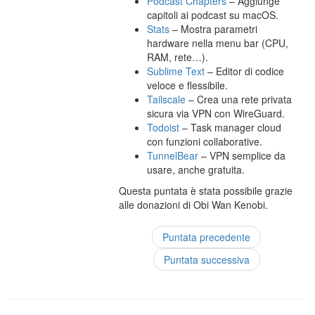
Podcast Chapters
– Aggiunge
capitoli ai podcast su macOS.
Stats
– Mostra parametri
hardware nella menu bar (CPU,
RAM, rete…).
Sublime Text
– Editor di codice
veloce e flessibile.
Tailscale
– Crea una rete privata
sicura via VPN con WireGuard.
Todoist
– Task manager cloud
con funzioni collaborative.
TunnelBear
– VPN semplice da
usare, anche gratuita.
Questa puntata è stata possibile grazie
alle donazioni di Obi Wan Kenobi.
Puntata precedente
Puntata successiva