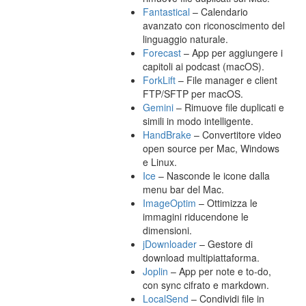
Fantastical
– Calendario
avanzato con riconoscimento del
linguaggio naturale.
Forecast
– App per aggiungere i
capitoli ai podcast (macOS).
ForkLift
– File manager e client
FTP/SFTP per macOS.
Gemini
– Rimuove file duplicati e
simili in modo intelligente.
HandBrake
– Convertitore video
open source per Mac, Windows
e Linux.
Ice
– Nasconde le icone dalla
menu bar del Mac.
ImageOptim
– Ottimizza le
immagini riducendone le
dimensioni.
jDownloader
– Gestore di
download multipiattaforma.
Joplin
– App per note e to-do,
con sync cifrato e markdown.
LocalSend
– Condividi file in