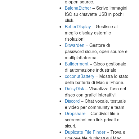
e open source.
BalenaEtcher
– Scrive immagini
ISO su chiavette USB in pochi
click.
BetterDisplay
– Gestisce al
meglio display esterni e
risoluzioni.
Bitwarden
– Gestore di
password sicuro, open source e
multipiattaforma.
Builderment
– Gioco gestionale
di automazione industriale.
coconutBattery
– Mostra lo stato
della batteria di Mac e iPhone.
DaisyDisk
– Visualizza l’uso del
disco con grafici interattivi.
Discord
– Chat vocale, testuale
e video per community e team.
Dropshare
– Condividi file e
screenshot con link privati e
sicuri.
Duplicate File Finder
– Trova e
rimuove file duplicati sul Mac.