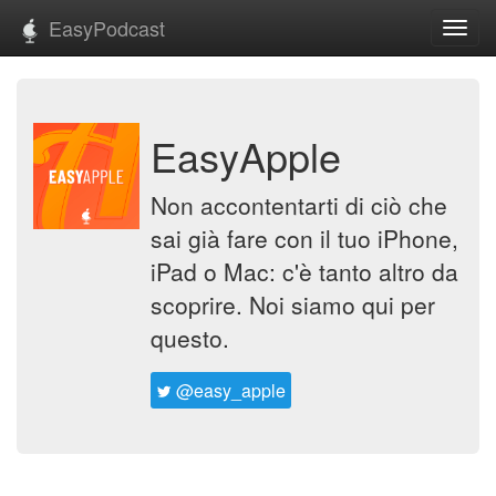
EasyPodcast
Toggl
navig
EasyApple
Non accontentarti di ciò che
sai già fare con il tuo iPhone,
iPad o Mac: c'è tanto altro da
scoprire. Noi siamo qui per
questo.
@easy_apple