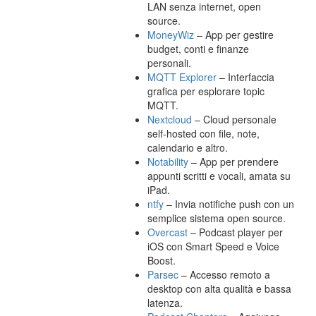
LAN senza internet, open
source.
MoneyWiz
– App per gestire
budget, conti e finanze
personali.
MQTT Explorer
– Interfaccia
grafica per esplorare topic
MQTT.
Nextcloud
– Cloud personale
self-hosted con file, note,
calendario e altro.
Notability
– App per prendere
appunti scritti e vocali, amata su
iPad.
ntfy
– Invia notifiche push con un
semplice sistema open source.
Overcast
– Podcast player per
iOS con Smart Speed e Voice
Boost.
Parsec
– Accesso remoto a
desktop con alta qualità e bassa
latenza.