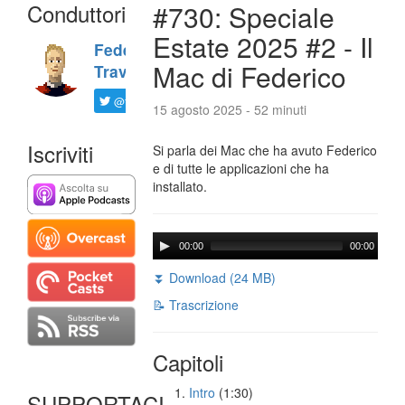
Conduttori
#730: Speciale
Estate 2025 #2 - Il
Federico
Mac di Federico
Travaini
@ftrava
15 agosto 2025 - 52 minuti
Iscriviti
Si parla dei Mac che ha avuto Federico
e di tutte le applicazioni che ha
installato.
00:00
00:00
⏬ Download (24 MB)
📝 Trascrizione
Capitoli
Intro
(1:30)
SUPPORTACI