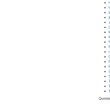
N
n
Questa 