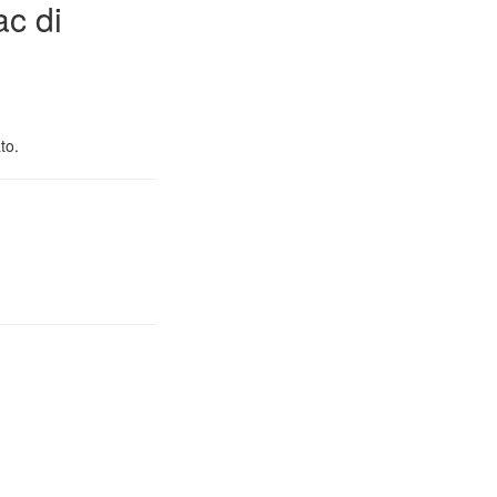
ac di
to.