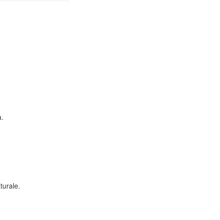
a.
turale.