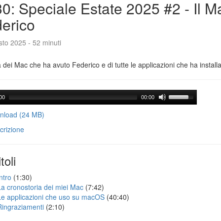
0: Speciale Estate 2025 #2 - Il M
erico
to 2025 - 52 minuti
a dei Mac che ha avuto Federico e di tutte le applicazioni che ha installa
00
00:00
load (24 MB)
crizione
toli
ntro
(1:30)
La cronostoria dei miei Mac
(7:42)
Le applicazioni che uso su macOS
(40:40)
Ringraziamenti
(2:10)