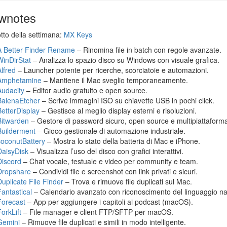
wnotes
otto della settimana:
MX Keys
A Better Finder Rename
– Rinomina file in batch con regole avanzate.
WinDirStat
– Analizza lo spazio disco su Windows con visuale grafica.
Alfred
– Launcher potente per ricerche, scorciatoie e automazioni.
Amphetamine
– Mantiene il Mac sveglio temporaneamente.
Audacity
– Editor audio gratuito e open source.
BalenaEtcher
– Scrive immagini ISO su chiavette USB in pochi click.
BetterDisplay
– Gestisce al meglio display esterni e risoluzioni.
Bitwarden
– Gestore di password sicuro, open source e multipiattaform
Builderment
– Gioco gestionale di automazione industriale.
coconutBattery
– Mostra lo stato della batteria di Mac e iPhone.
DaisyDisk
– Visualizza l’uso del disco con grafici interattivi.
Discord
– Chat vocale, testuale e video per community e team.
Dropshare
– Condividi file e screenshot con link privati e sicuri.
Duplicate File Finder
– Trova e rimuove file duplicati sul Mac.
Fantastical
– Calendario avanzato con riconoscimento del linguaggio na
Forecast
– App per aggiungere i capitoli ai podcast (macOS).
orkLift
– File manager e client FTP/SFTP per macOS.
Gemini
– Rimuove file duplicati e simili in modo intelligente.