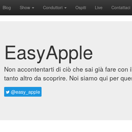
Blog
Show
Conduttori
Ospiti
Live
Contattaci
EasyApple
Non accontentarti di ciò che sai già fare con 
tanto altro da scoprire. Noi siamo qui per que
@easy_apple