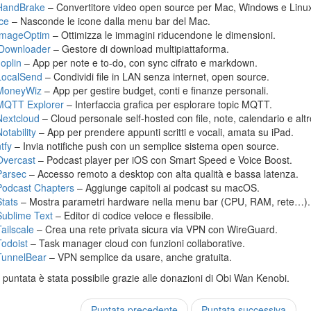
HandBrake
– Convertitore video open source per Mac, Windows e Linu
Ice
– Nasconde le icone dalla menu bar del Mac.
ImageOptim
– Ottimizza le immagini riducendone le dimensioni.
jDownloader
– Gestore di download multipiattaforma.
Joplin
– App per note e to-do, con sync cifrato e markdown.
LocalSend
– Condividi file in LAN senza internet, open source.
MoneyWiz
– App per gestire budget, conti e finanze personali.
MQTT Explorer
– Interfaccia grafica per esplorare topic MQTT.
Nextcloud
– Cloud personale self-hosted con file, note, calendario e altr
otability
– App per prendere appunti scritti e vocali, amata su iPad.
tfy
– Invia notifiche push con un semplice sistema open source.
Overcast
– Podcast player per iOS con Smart Speed e Voice Boost.
Parsec
– Accesso remoto a desktop con alta qualità e bassa latenza.
Podcast Chapters
– Aggiunge capitoli ai podcast su macOS.
Stats
– Mostra parametri hardware nella menu bar (CPU, RAM, rete…).
Sublime Text
– Editor di codice veloce e flessibile.
Tailscale
– Crea una rete privata sicura via VPN con WireGuard.
Todoist
– Task manager cloud con funzioni collaborative.
TunnelBear
– VPN semplice da usare, anche gratuita.
puntata è stata possibile grazie alle donazioni di Obi Wan Kenobi.
Puntata precedente
Puntata successiva