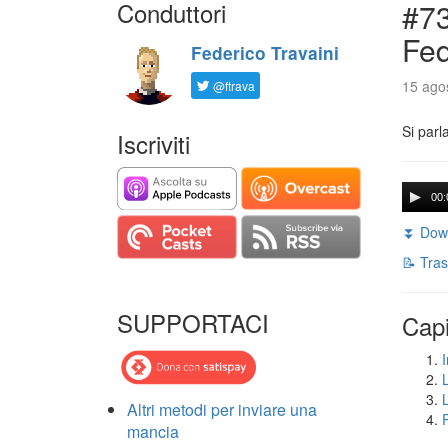
Conduttori
#73
Fed
Federico Travaini
15 agos
@ftrava
Si parl
Iscriviti
00:
⏬ Down
📝 Tras
SUPPORTACI
Capi
I
Altri metodi per inviare una
mancia