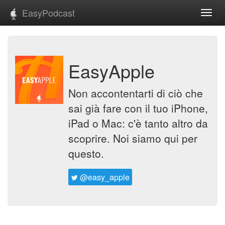
EasyPodcast
Toggl
navig
EasyApple
Non accontentarti di ciò che
sai già fare con il tuo iPhone,
iPad o Mac: c'è tanto altro da
scoprire. Noi siamo qui per
questo.
@easy_apple