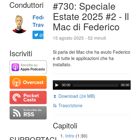
Conduttori
#730: Speciale
Estate 2025 #2 - Il
Federico
Mac di Federico
Travaini
@ftrava
15 agosto 2025 - 52 minuti
Iscriviti
Si parla dei Mac che ha avuto Federico
e di tutte le applicazioni che ha
installato.
00:00
00:00
⏬ Download (24 MB)
📝 Trascrizione
Capitoli
Intro
(1:30)
SUPPORTACI