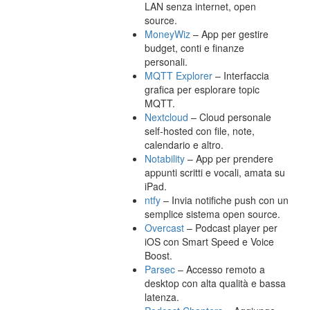
LAN senza internet, open
source.
MoneyWiz
– App per gestire
budget, conti e finanze
personali.
MQTT Explorer
– Interfaccia
grafica per esplorare topic
MQTT.
Nextcloud
– Cloud personale
self-hosted con file, note,
calendario e altro.
Notability
– App per prendere
appunti scritti e vocali, amata su
iPad.
ntfy
– Invia notifiche push con un
semplice sistema open source.
Overcast
– Podcast player per
iOS con Smart Speed e Voice
Boost.
Parsec
– Accesso remoto a
desktop con alta qualità e bassa
latenza.