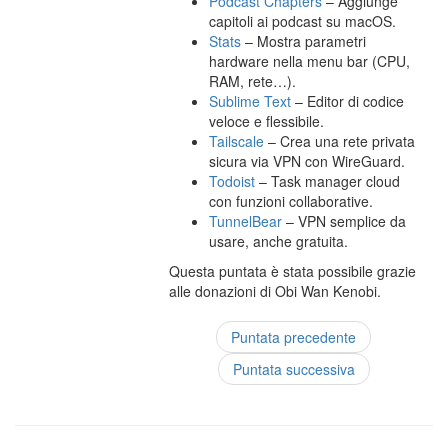
Podcast Chapters
– Aggiunge
capitoli ai podcast su macOS.
Stats
– Mostra parametri
hardware nella menu bar (CPU,
RAM, rete…).
Sublime Text
– Editor di codice
veloce e flessibile.
Tailscale
– Crea una rete privata
sicura via VPN con WireGuard.
Todoist
– Task manager cloud
con funzioni collaborative.
TunnelBear
– VPN semplice da
usare, anche gratuita.
Questa puntata è stata possibile grazie
alle donazioni di Obi Wan Kenobi.
Puntata precedente
Puntata successiva