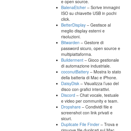
e open source.
BalenaEtcher
– Scrive immagini
ISO su chiavette USB in pochi
click.
BetterDisplay
– Gestisce al
meglio display esterni e
risoluzioni.
Bitwarden
– Gestore di
password sicuro, open source e
multipiattaforma.
Builderment
– Gioco gestionale
di automazione industriale.
coconutBattery
– Mostra lo stato
della batteria di Mac e iPhone.
DaisyDisk
– Visualizza l’uso del
disco con grafici interattivi.
Discord
– Chat vocale, testuale
e video per community e team.
Dropshare
– Condividi file e
screenshot con link privati e
sicuri.
Duplicate File Finder
– Trova e
rimuove file duplicati sul Mac.