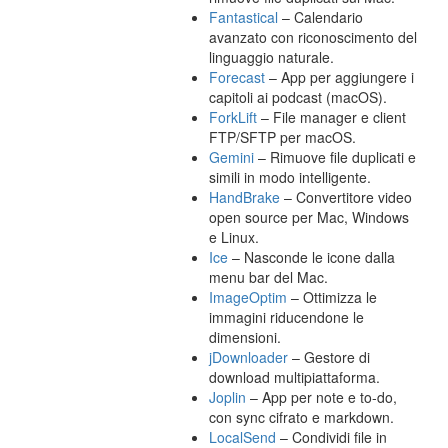
Fantastical
– Calendario
avanzato con riconoscimento del
linguaggio naturale.
Forecast
– App per aggiungere i
capitoli ai podcast (macOS).
ForkLift
– File manager e client
FTP/SFTP per macOS.
Gemini
– Rimuove file duplicati e
simili in modo intelligente.
HandBrake
– Convertitore video
open source per Mac, Windows
e Linux.
Ice
– Nasconde le icone dalla
menu bar del Mac.
ImageOptim
– Ottimizza le
immagini riducendone le
dimensioni.
jDownloader
– Gestore di
download multipiattaforma.
Joplin
– App per note e to-do,
con sync cifrato e markdown.
LocalSend
– Condividi file in