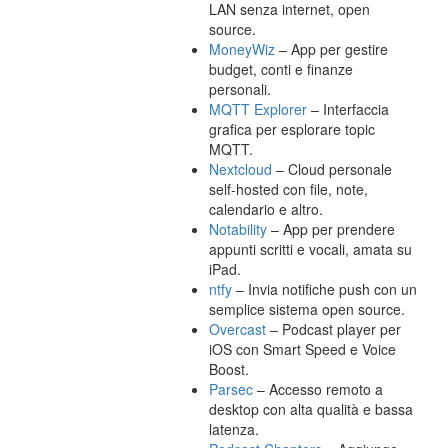
LAN senza internet, open
source.
MoneyWiz
– App per gestire
budget, conti e finanze
personali.
MQTT Explorer
– Interfaccia
grafica per esplorare topic
MQTT.
Nextcloud
– Cloud personale
self-hosted con file, note,
calendario e altro.
Notability
– App per prendere
appunti scritti e vocali, amata su
iPad.
ntfy
– Invia notifiche push con un
semplice sistema open source.
Overcast
– Podcast player per
iOS con Smart Speed e Voice
Boost.
Parsec
– Accesso remoto a
desktop con alta qualità e bassa
latenza.