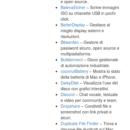
e open source.
BalenaEtcher
– Scrive immagini
ISO su chiavette USB in pochi
click.
BetterDisplay
– Gestisce al
meglio display esterni e
risoluzioni.
Bitwarden
– Gestore di
password sicuro, open source e
multipiattaforma.
Builderment
– Gioco gestionale
di automazione industriale.
coconutBattery
– Mostra lo stato
della batteria di Mac e iPhone.
DaisyDisk
– Visualizza l’uso del
disco con grafici interattivi.
Discord
– Chat vocale, testuale
e video per community e team.
Dropshare
– Condividi file e
screenshot con link privati e
sicuri.
Duplicate File Finder
– Trova e
rimuove file duplicati sul Mac.