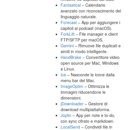
Fantastical
– Calendario
avanzato con riconoscimento del
linguaggio naturale.
Forecast
– App per aggiungere i
capitoli ai podcast (macOS).
ForkLift
– File manager e client
FTP/SFTP per macOS.
Gemini
– Rimuove file duplicati e
simili in modo intelligente.
HandBrake
– Convertitore video
open source per Mac, Windows
e Linux.
Ice
– Nasconde le icone dalla
menu bar del Mac.
ImageOptim
– Ottimizza le
immagini riducendone le
dimensioni.
jDownloader
– Gestore di
download multipiattaforma.
Joplin
– App per note e to-do,
con sync cifrato e markdown.
LocalSend
– Condividi file in