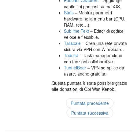
Podcast Chapters
– Aggiunge
capitoli ai podcast su macOS.
Stats
– Mostra parametri
hardware nella menu bar (CPU,
RAM, rete…).
Sublime Text
– Editor di codice
veloce e flessibile.
Tailscale
– Crea una rete privata
sicura via VPN con WireGuard.
Todoist
– Task manager cloud
con funzioni collaborative.
TunnelBear
– VPN semplice da
usare, anche gratuita.
Questa puntata è stata possibile grazie
alle donazioni di Obi Wan Kenobi.
Puntata precedente
Puntata successiva