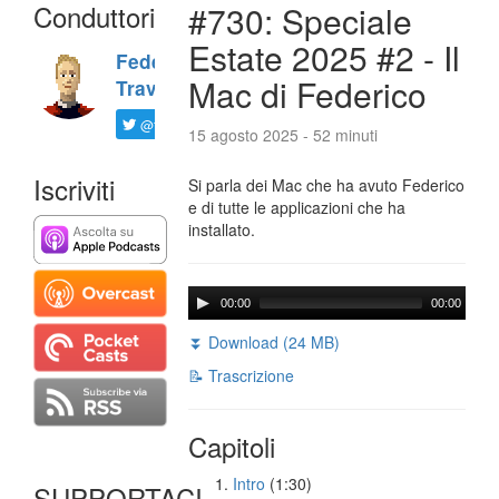
Conduttori
#730: Speciale
Estate 2025 #2 - Il
Federico
Mac di Federico
Travaini
@ftrava
15 agosto 2025 - 52 minuti
Iscriviti
Si parla dei Mac che ha avuto Federico
e di tutte le applicazioni che ha
installato.
00:00
00:00
⏬ Download (24 MB)
📝 Trascrizione
Capitoli
Intro
(1:30)
SUPPORTACI