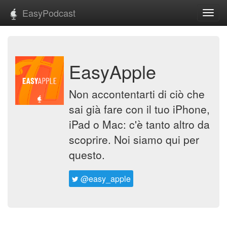
EasyPodcast
Toggl
navig
EasyApple
Non accontentarti di ciò che
sai già fare con il tuo iPhone,
iPad o Mac: c'è tanto altro da
scoprire. Noi siamo qui per
questo.
@easy_apple