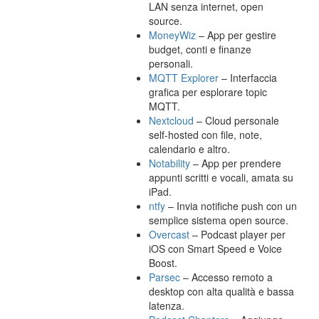
LAN senza internet, open
source.
MoneyWiz
– App per gestire
budget, conti e finanze
personali.
MQTT Explorer
– Interfaccia
grafica per esplorare topic
MQTT.
Nextcloud
– Cloud personale
self-hosted con file, note,
calendario e altro.
Notability
– App per prendere
appunti scritti e vocali, amata su
iPad.
ntfy
– Invia notifiche push con un
semplice sistema open source.
Overcast
– Podcast player per
iOS con Smart Speed e Voice
Boost.
Parsec
– Accesso remoto a
desktop con alta qualità e bassa
latenza.