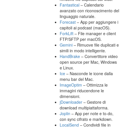
Fantastical
– Calendario
avanzato con riconoscimento del
linguaggio naturale.
Forecast
– App per aggiungere i
capitoli ai podcast (macOS).
ForkLift
– File manager e client
FTP/SFTP per macOS.
Gemini
– Rimuove file duplicati e
simili in modo intelligente.
HandBrake
– Convertitore video
open source per Mac, Windows
e Linux.
Ice
– Nasconde le icone dalla
menu bar del Mac.
ImageOptim
– Ottimizza le
immagini riducendone le
dimensioni.
jDownloader
– Gestore di
download multipiattaforma.
Joplin
– App per note e to-do,
con sync cifrato e markdown.
LocalSend
– Condividi file in