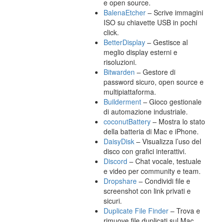
e open source.
BalenaEtcher
– Scrive immagini
ISO su chiavette USB in pochi
click.
BetterDisplay
– Gestisce al
meglio display esterni e
risoluzioni.
Bitwarden
– Gestore di
password sicuro, open source e
multipiattaforma.
Builderment
– Gioco gestionale
di automazione industriale.
coconutBattery
– Mostra lo stato
della batteria di Mac e iPhone.
DaisyDisk
– Visualizza l’uso del
disco con grafici interattivi.
Discord
– Chat vocale, testuale
e video per community e team.
Dropshare
– Condividi file e
screenshot con link privati e
sicuri.
Duplicate File Finder
– Trova e
rimuove file duplicati sul Mac.