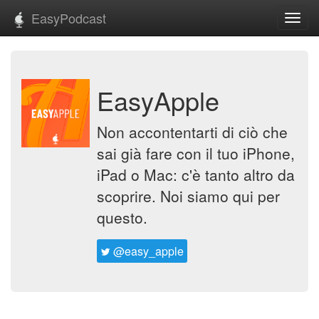
EasyPodcast
Toggl
navig
EasyApple
Non accontentarti di ciò che
sai già fare con il tuo iPhone,
iPad o Mac: c'è tanto altro da
scoprire. Noi siamo qui per
questo.
@easy_apple