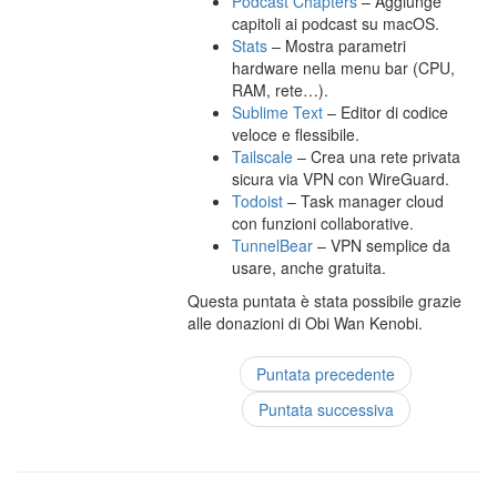
Podcast Chapters
– Aggiunge
capitoli ai podcast su macOS.
Stats
– Mostra parametri
hardware nella menu bar (CPU,
RAM, rete…).
Sublime Text
– Editor di codice
veloce e flessibile.
Tailscale
– Crea una rete privata
sicura via VPN con WireGuard.
Todoist
– Task manager cloud
con funzioni collaborative.
TunnelBear
– VPN semplice da
usare, anche gratuita.
Questa puntata è stata possibile grazie
alle donazioni di Obi Wan Kenobi.
Puntata precedente
Puntata successiva