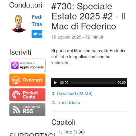
Conduttori
#730: Speciale
Estate 2025 #2 - Il
Federico
Mac di Federico
Travaini
@ftrava
15 agosto 2025 - 52 minuti
Iscriviti
Si parla dei Mac che ha avuto Federico
e di tutte le applicazioni che ha
installato.
00:00
00:00
⏬ Download (24 MB)
📝 Trascrizione
Capitoli
Intro
(1:30)
SUPPORTACI