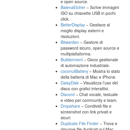
e open source.
BalenaEtcher
– Scrive immagini
ISO su chiavette USB in pochi
click.
BetterDisplay
– Gestisce al
meglio display esterni e
risoluzioni.
Bitwarden
– Gestore di
password sicuro, open source e
multipiattaforma.
Builderment
– Gioco gestionale
di automazione industriale.
coconutBattery
– Mostra lo stato
della batteria di Mac e iPhone.
DaisyDisk
– Visualizza l’uso del
disco con grafici interattivi.
Discord
– Chat vocale, testuale
e video per community e team.
Dropshare
– Condividi file e
screenshot con link privati e
sicuri.
Duplicate File Finder
– Trova e
rimuove file duplicati sul Mac.