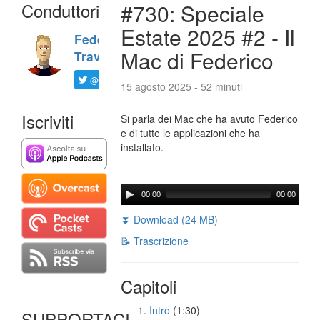
Conduttori
#730: Speciale
Estate 2025 #2 - Il
Federico
Mac di Federico
Travaini
@ftrava
15 agosto 2025 - 52 minuti
Iscriviti
Si parla dei Mac che ha avuto Federico
e di tutte le applicazioni che ha
installato.
00:00
00:00
⏬ Download (24 MB)
📝 Trascrizione
Capitoli
Intro
(1:30)
SUPPORTACI