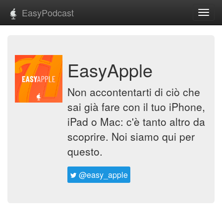
EasyPodcast
Toggl
navig
EasyApple
Non accontentarti di ciò che
sai già fare con il tuo iPhone,
iPad o Mac: c'è tanto altro da
scoprire. Noi siamo qui per
questo.
@easy_apple