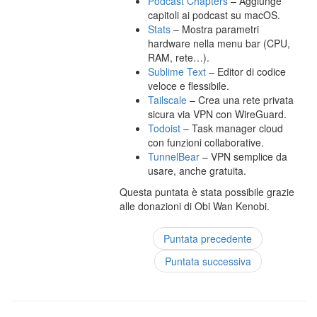
Podcast Chapters
– Aggiunge
capitoli ai podcast su macOS.
Stats
– Mostra parametri
hardware nella menu bar (CPU,
RAM, rete…).
Sublime Text
– Editor di codice
veloce e flessibile.
Tailscale
– Crea una rete privata
sicura via VPN con WireGuard.
Todoist
– Task manager cloud
con funzioni collaborative.
TunnelBear
– VPN semplice da
usare, anche gratuita.
Questa puntata è stata possibile grazie
alle donazioni di Obi Wan Kenobi.
Puntata precedente
Puntata successiva