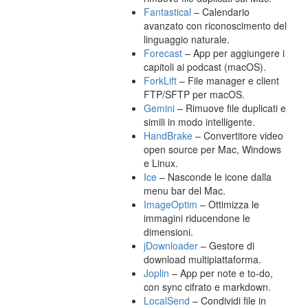
Fantastical
– Calendario
avanzato con riconoscimento del
linguaggio naturale.
Forecast
– App per aggiungere i
capitoli ai podcast (macOS).
ForkLift
– File manager e client
FTP/SFTP per macOS.
Gemini
– Rimuove file duplicati e
simili in modo intelligente.
HandBrake
– Convertitore video
open source per Mac, Windows
e Linux.
Ice
– Nasconde le icone dalla
menu bar del Mac.
ImageOptim
– Ottimizza le
immagini riducendone le
dimensioni.
jDownloader
– Gestore di
download multipiattaforma.
Joplin
– App per note e to-do,
con sync cifrato e markdown.
LocalSend
– Condividi file in