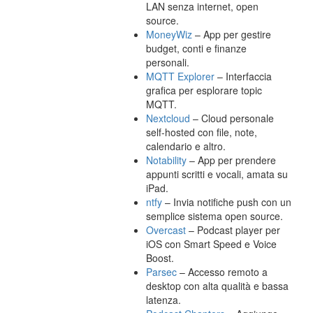
LAN senza internet, open
source.
MoneyWiz
– App per gestire
budget, conti e finanze
personali.
MQTT Explorer
– Interfaccia
grafica per esplorare topic
MQTT.
Nextcloud
– Cloud personale
self-hosted con file, note,
calendario e altro.
Notability
– App per prendere
appunti scritti e vocali, amata su
iPad.
ntfy
– Invia notifiche push con un
semplice sistema open source.
Overcast
– Podcast player per
iOS con Smart Speed e Voice
Boost.
Parsec
– Accesso remoto a
desktop con alta qualità e bassa
latenza.