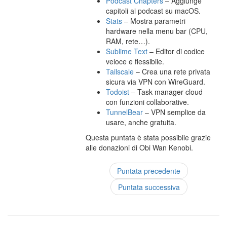
Podcast Chapters
– Aggiunge
capitoli ai podcast su macOS.
Stats
– Mostra parametri
hardware nella menu bar (CPU,
RAM, rete…).
Sublime Text
– Editor di codice
veloce e flessibile.
Tailscale
– Crea una rete privata
sicura via VPN con WireGuard.
Todoist
– Task manager cloud
con funzioni collaborative.
TunnelBear
– VPN semplice da
usare, anche gratuita.
Questa puntata è stata possibile grazie
alle donazioni di Obi Wan Kenobi.
Puntata precedente
Puntata successiva