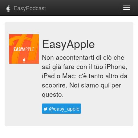
EasyPodcast
Toggl
navig
EasyApple
Non accontentarti di ciò che
sai già fare con il tuo iPhone,
iPad o Mac: c'è tanto altro da
scoprire. Noi siamo qui per
questo.
@easy_apple