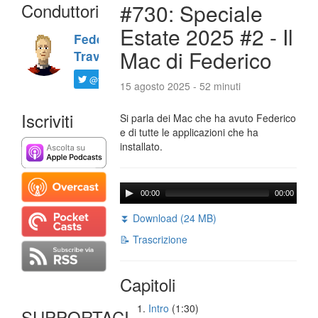
Conduttori
#730: Speciale
Estate 2025 #2 - Il
Federico
Mac di Federico
Travaini
@ftrava
15 agosto 2025 - 52 minuti
Iscriviti
Si parla dei Mac che ha avuto Federico
e di tutte le applicazioni che ha
installato.
00:00
00:00
⏬ Download (24 MB)
📝 Trascrizione
Capitoli
Intro
(1:30)
SUPPORTACI