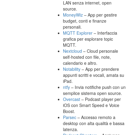
LAN senza internet, open
source.
MoneyWiz
– App per gestire
budget, conti e finanze
personali.
MQTT Explorer
– Interfaccia
grafica per esplorare topic
MQTT.
Nextcloud
– Cloud personale
self-hosted con file, note,
calendario e altro.
Notability
– App per prendere
appunti scritti e vocali, amata su
iPad.
ntfy
– Invia notifiche push con un
semplice sistema open source.
Overcast
– Podcast player per
iOS con Smart Speed e Voice
Boost.
Parsec
– Accesso remoto a
desktop con alta qualità e bassa
latenza.