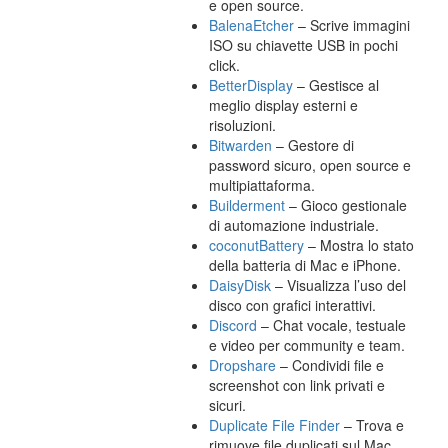
e open source.
BalenaEtcher
– Scrive immagini
ISO su chiavette USB in pochi
click.
BetterDisplay
– Gestisce al
meglio display esterni e
risoluzioni.
Bitwarden
– Gestore di
password sicuro, open source e
multipiattaforma.
Builderment
– Gioco gestionale
di automazione industriale.
coconutBattery
– Mostra lo stato
della batteria di Mac e iPhone.
DaisyDisk
– Visualizza l’uso del
disco con grafici interattivi.
Discord
– Chat vocale, testuale
e video per community e team.
Dropshare
– Condividi file e
screenshot con link privati e
sicuri.
Duplicate File Finder
– Trova e
rimuove file duplicati sul Mac.