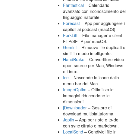
Fantastical
– Calendario
avanzato con riconoscimento del
linguaggio naturale.
Forecast
– App per aggiungere i
capitoli ai podcast (macOS).
ForkLift
– File manager e client
FTP/SFTP per macOS.
Gemini
– Rimuove file duplicati e
simili in modo intelligente.
HandBrake
– Convertitore video
open source per Mac, Windows
e Linux.
Ice
– Nasconde le icone dalla
menu bar del Mac.
ImageOptim
– Ottimizza le
immagini riducendone le
dimensioni.
jDownloader
– Gestore di
download multipiattaforma.
Joplin
– App per note e to-do,
con sync cifrato e markdown.
LocalSend
– Condividi file in