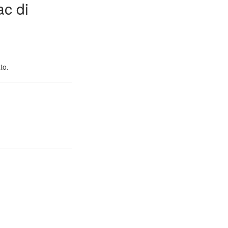
ac di
to.