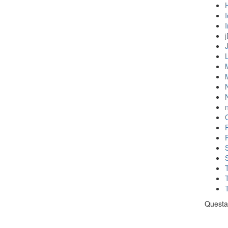
N
n
Questa 