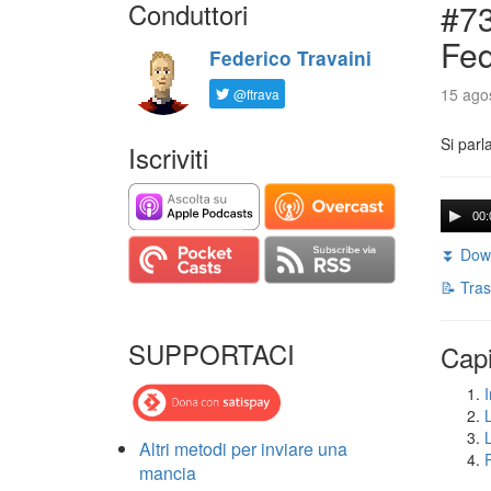
Conduttori
#73
Fed
Federico Travaini
15 agos
@ftrava
Si parl
Iscriviti
00:
⏬ Down
📝 Tras
SUPPORTACI
Capi
I
Altri metodi per inviare una
mancia