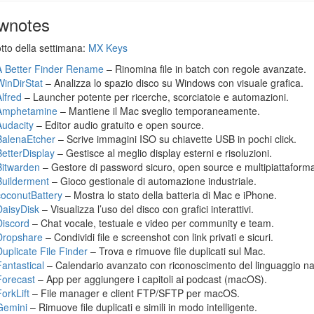
wnotes
otto della settimana:
MX Keys
A Better Finder Rename
– Rinomina file in batch con regole avanzate.
WinDirStat
– Analizza lo spazio disco su Windows con visuale grafica.
Alfred
– Launcher potente per ricerche, scorciatoie e automazioni.
Amphetamine
– Mantiene il Mac sveglio temporaneamente.
Audacity
– Editor audio gratuito e open source.
BalenaEtcher
– Scrive immagini ISO su chiavette USB in pochi click.
BetterDisplay
– Gestisce al meglio display esterni e risoluzioni.
Bitwarden
– Gestore di password sicuro, open source e multipiattaform
Builderment
– Gioco gestionale di automazione industriale.
coconutBattery
– Mostra lo stato della batteria di Mac e iPhone.
DaisyDisk
– Visualizza l’uso del disco con grafici interattivi.
Discord
– Chat vocale, testuale e video per community e team.
Dropshare
– Condividi file e screenshot con link privati e sicuri.
Duplicate File Finder
– Trova e rimuove file duplicati sul Mac.
Fantastical
– Calendario avanzato con riconoscimento del linguaggio na
Forecast
– App per aggiungere i capitoli ai podcast (macOS).
orkLift
– File manager e client FTP/SFTP per macOS.
Gemini
– Rimuove file duplicati e simili in modo intelligente.