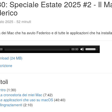
0: Speciale Estate 2025 #2 - Il M
erico
to 2025 - 52 minuti
a dei Mac che ha avuto Federico e di tutte le applicazioni che ha installa
00
00:00
load (24 MB)
crizione
toli
ntro
(1:30)
La cronostoria dei miei Mac
(7:42)
Le applicazioni che uso su macOS
(40:40)
Ringraziamenti
(2:10)