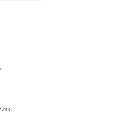
a.
turale.