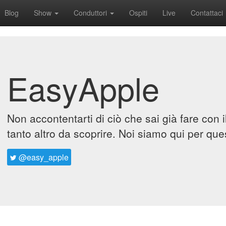
Blog
Show
Conduttori
Ospiti
Live
Contattaci
EasyApple
Non accontentarti di ciò che sai già fare con 
tanto altro da scoprire. Noi siamo qui per que
@easy_apple