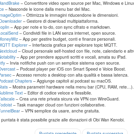
HandBrake
– Convertitore video open source per Mac, Windows e Linu
Ice
– Nasconde le icone dalla menu bar del Mac.
ImageOptim
– Ottimizza le immagini riducendone le dimensioni.
jDownloader
– Gestore di download multipiattaforma.
Joplin
– App per note e to-do, con sync cifrato e markdown.
LocalSend
– Condividi file in LAN senza internet, open source.
MoneyWiz
– App per gestire budget, conti e finanze personali.
MQTT Explorer
– Interfaccia grafica per esplorare topic MQTT.
Nextcloud
– Cloud personale self-hosted con file, note, calendario e altr
otability
– App per prendere appunti scritti e vocali, amata su iPad.
tfy
– Invia notifiche push con un semplice sistema open source.
Overcast
– Podcast player per iOS con Smart Speed e Voice Boost.
Parsec
– Accesso remoto a desktop con alta qualità e bassa latenza.
Podcast Chapters
– Aggiunge capitoli ai podcast su macOS.
Stats
– Mostra parametri hardware nella menu bar (CPU, RAM, rete…).
Sublime Text
– Editor di codice veloce e flessibile.
Tailscale
– Crea una rete privata sicura via VPN con WireGuard.
Todoist
– Task manager cloud con funzioni collaborative.
TunnelBear
– VPN semplice da usare, anche gratuita.
puntata è stata possibile grazie alle donazioni di Obi Wan Kenobi.
Puntata precedente
Puntata successiva