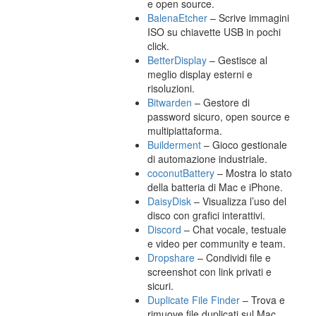
e open source.
BalenaEtcher
– Scrive immagini
ISO su chiavette USB in pochi
click.
BetterDisplay
– Gestisce al
meglio display esterni e
risoluzioni.
Bitwarden
– Gestore di
password sicuro, open source e
multipiattaforma.
Builderment
– Gioco gestionale
di automazione industriale.
coconutBattery
– Mostra lo stato
della batteria di Mac e iPhone.
DaisyDisk
– Visualizza l’uso del
disco con grafici interattivi.
Discord
– Chat vocale, testuale
e video per community e team.
Dropshare
– Condividi file e
screenshot con link privati e
sicuri.
Duplicate File Finder
– Trova e
rimuove file duplicati sul Mac.