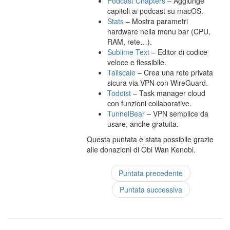
Podcast Chapters
– Aggiunge
capitoli ai podcast su macOS.
Stats
– Mostra parametri
hardware nella menu bar (CPU,
RAM, rete…).
Sublime Text
– Editor di codice
veloce e flessibile.
Tailscale
– Crea una rete privata
sicura via VPN con WireGuard.
Todoist
– Task manager cloud
con funzioni collaborative.
TunnelBear
– VPN semplice da
usare, anche gratuita.
Questa puntata è stata possibile grazie
alle donazioni di Obi Wan Kenobi.
Puntata precedente
Puntata successiva