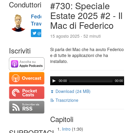
Conduttori
#730: Speciale
Estate 2025 #2 - Il
Federico
Mac di Federico
Travaini
@ftrava
15 agosto 2025 - 52 minuti
Iscriviti
Si parla dei Mac che ha avuto Federico
e di tutte le applicazioni che ha
installato.
00:00
00:00
⏬ Download (24 MB)
📝 Trascrizione
Capitoli
Intro
(1:30)
SUPPORTACI