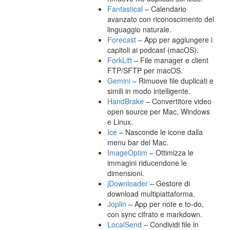
Fantastical
– Calendario
avanzato con riconoscimento del
linguaggio naturale.
Forecast
– App per aggiungere i
capitoli ai podcast (macOS).
ForkLift
– File manager e client
FTP/SFTP per macOS.
Gemini
– Rimuove file duplicati e
simili in modo intelligente.
HandBrake
– Convertitore video
open source per Mac, Windows
e Linux.
Ice
– Nasconde le icone dalla
menu bar del Mac.
ImageOptim
– Ottimizza le
immagini riducendone le
dimensioni.
jDownloader
– Gestore di
download multipiattaforma.
Joplin
– App per note e to-do,
con sync cifrato e markdown.
LocalSend
– Condividi file in