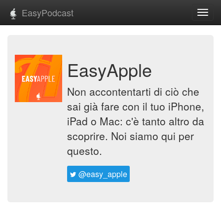
EasyPodcast
Toggl
navig
EasyApple
Non accontentarti di ciò che
sai già fare con il tuo iPhone,
iPad o Mac: c'è tanto altro da
scoprire. Noi siamo qui per
questo.
@easy_apple