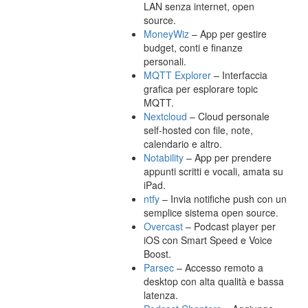
LAN senza internet, open
source.
MoneyWiz
– App per gestire
budget, conti e finanze
personali.
MQTT Explorer
– Interfaccia
grafica per esplorare topic
MQTT.
Nextcloud
– Cloud personale
self-hosted con file, note,
calendario e altro.
Notability
– App per prendere
appunti scritti e vocali, amata su
iPad.
ntfy
– Invia notifiche push con un
semplice sistema open source.
Overcast
– Podcast player per
iOS con Smart Speed e Voice
Boost.
Parsec
– Accesso remoto a
desktop con alta qualità e bassa
latenza.