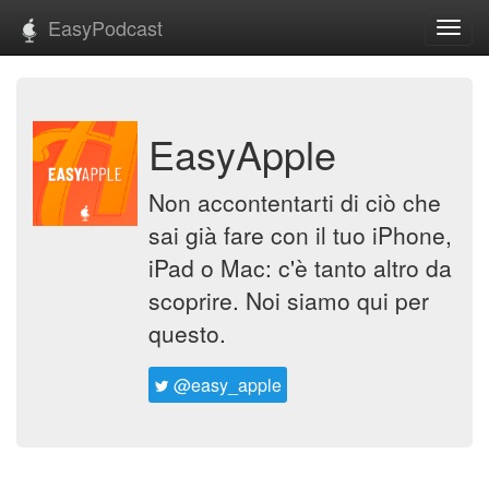
EasyPodcast
Toggl
navig
EasyApple
Non accontentarti di ciò che
sai già fare con il tuo iPhone,
iPad o Mac: c'è tanto altro da
scoprire. Noi siamo qui per
questo.
@easy_apple