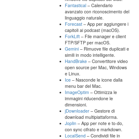
Fantastical
– Calendario
avanzato con riconoscimento del
linguaggio naturale.
Forecast
– App per aggiungere i
capitoli ai podcast (macOS).
ForkLift
– File manager e client
FTP/SFTP per macOS.
Gemini
– Rimuove file duplicati e
simili in modo intelligente.
HandBrake
– Convertitore video
open source per Mac, Windows
e Linux.
Ice
– Nasconde le icone dalla
menu bar del Mac.
ImageOptim
– Ottimizza le
immagini riducendone le
dimensioni.
jDownloader
– Gestore di
download multipiattaforma.
Joplin
– App per note e to-do,
con sync cifrato e markdown.
LocalSend
– Condividi file in