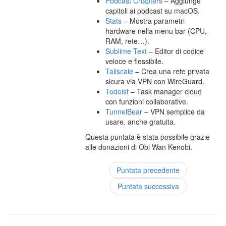
Podcast Chapters
– Aggiunge
capitoli ai podcast su macOS.
Stats
– Mostra parametri
hardware nella menu bar (CPU,
RAM, rete…).
Sublime Text
– Editor di codice
veloce e flessibile.
Tailscale
– Crea una rete privata
sicura via VPN con WireGuard.
Todoist
– Task manager cloud
con funzioni collaborative.
TunnelBear
– VPN semplice da
usare, anche gratuita.
Questa puntata è stata possibile grazie
alle donazioni di Obi Wan Kenobi.
Puntata precedente
Puntata successiva