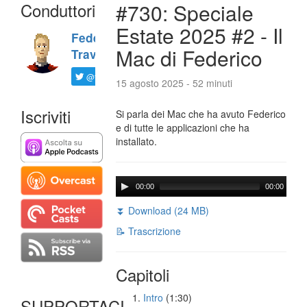
Conduttori
#730: Speciale
Estate 2025 #2 - Il
Federico
Mac di Federico
Travaini
@ftrava
15 agosto 2025 - 52 minuti
Iscriviti
Si parla dei Mac che ha avuto Federico
e di tutte le applicazioni che ha
installato.
00:00
00:00
⏬ Download (24 MB)
📝 Trascrizione
Capitoli
Intro
(1:30)
SUPPORTACI