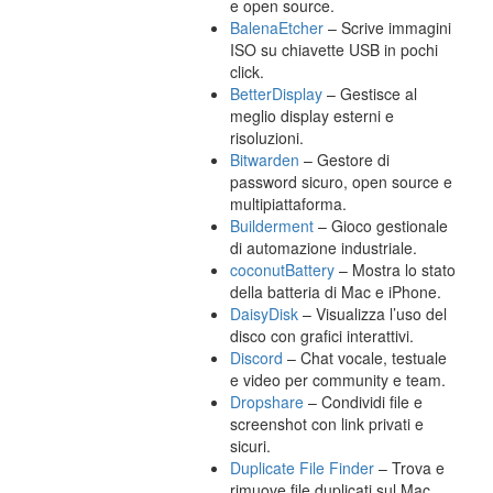
e open source.
BalenaEtcher
– Scrive immagini
ISO su chiavette USB in pochi
click.
BetterDisplay
– Gestisce al
meglio display esterni e
risoluzioni.
Bitwarden
– Gestore di
password sicuro, open source e
multipiattaforma.
Builderment
– Gioco gestionale
di automazione industriale.
coconutBattery
– Mostra lo stato
della batteria di Mac e iPhone.
DaisyDisk
– Visualizza l’uso del
disco con grafici interattivi.
Discord
– Chat vocale, testuale
e video per community e team.
Dropshare
– Condividi file e
screenshot con link privati e
sicuri.
Duplicate File Finder
– Trova e
rimuove file duplicati sul Mac.