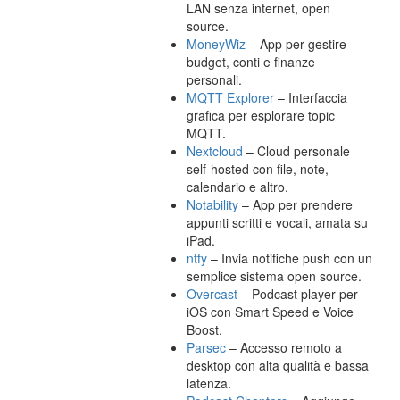
LAN senza internet, open
source.
MoneyWiz
– App per gestire
budget, conti e finanze
personali.
MQTT Explorer
– Interfaccia
grafica per esplorare topic
MQTT.
Nextcloud
– Cloud personale
self-hosted con file, note,
calendario e altro.
Notability
– App per prendere
appunti scritti e vocali, amata su
iPad.
ntfy
– Invia notifiche push con un
semplice sistema open source.
Overcast
– Podcast player per
iOS con Smart Speed e Voice
Boost.
Parsec
– Accesso remoto a
desktop con alta qualità e bassa
latenza.