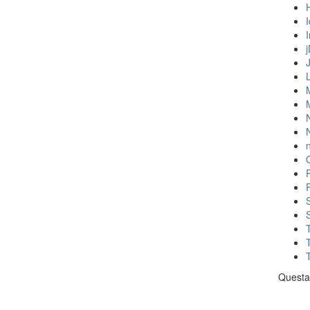
N
n
Questa 