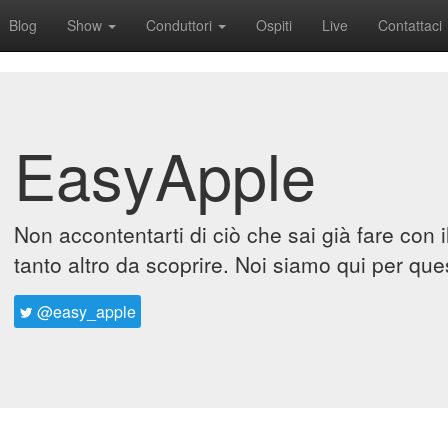
Blog
Show
Conduttori
Ospiti
Live
Contattaci
EasyApple
Non accontentarti di ciò che sai già fare con 
tanto altro da scoprire. Noi siamo qui per que
@easy_apple