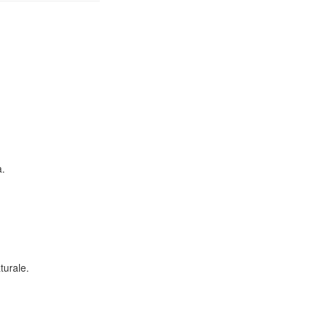
a.
turale.