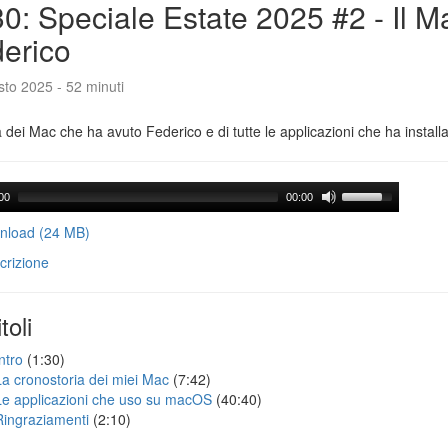
0: Speciale Estate 2025 #2 - Il M
erico
to 2025 - 52 minuti
a dei Mac che ha avuto Federico e di tutte le applicazioni che ha installa
00
00:00
load (24 MB)
crizione
toli
ntro
(1:30)
La cronostoria dei miei Mac
(7:42)
Le applicazioni che uso su macOS
(40:40)
Ringraziamenti
(2:10)