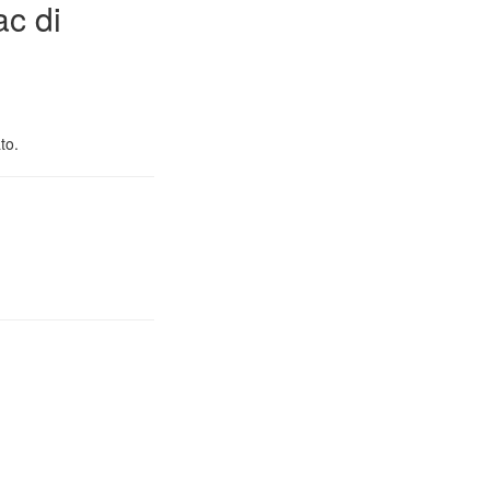
ac di
to.