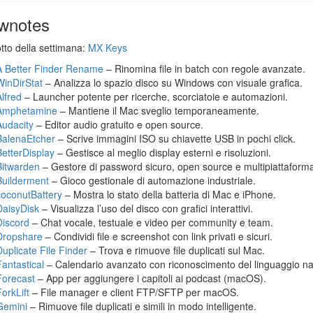
wnotes
otto della settimana:
MX Keys
A Better Finder Rename
– Rinomina file in batch con regole avanzate.
WinDirStat
– Analizza lo spazio disco su Windows con visuale grafica.
Alfred
– Launcher potente per ricerche, scorciatoie e automazioni.
Amphetamine
– Mantiene il Mac sveglio temporaneamente.
Audacity
– Editor audio gratuito e open source.
BalenaEtcher
– Scrive immagini ISO su chiavette USB in pochi click.
BetterDisplay
– Gestisce al meglio display esterni e risoluzioni.
Bitwarden
– Gestore di password sicuro, open source e multipiattaform
Builderment
– Gioco gestionale di automazione industriale.
coconutBattery
– Mostra lo stato della batteria di Mac e iPhone.
DaisyDisk
– Visualizza l’uso del disco con grafici interattivi.
Discord
– Chat vocale, testuale e video per community e team.
Dropshare
– Condividi file e screenshot con link privati e sicuri.
Duplicate File Finder
– Trova e rimuove file duplicati sul Mac.
Fantastical
– Calendario avanzato con riconoscimento del linguaggio na
Forecast
– App per aggiungere i capitoli ai podcast (macOS).
orkLift
– File manager e client FTP/SFTP per macOS.
Gemini
– Rimuove file duplicati e simili in modo intelligente.