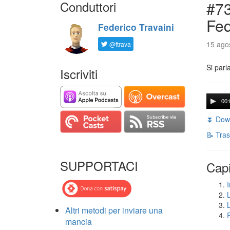
Conduttori
#73
Fed
Federico Travaini
15 agos
@ftrava
Si parl
Iscriviti
00:
⏬ Down
📝 Tras
SUPPORTACI
Capi
I
Altri metodi per inviare una
mancia