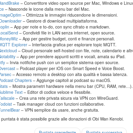
HandBrake
– Convertitore video open source per Mac, Windows e Linu
Ice
– Nasconde le icone dalla menu bar del Mac.
ImageOptim
– Ottimizza le immagini riducendone le dimensioni.
jDownloader
– Gestore di download multipiattaforma.
Joplin
– App per note e to-do, con sync cifrato e markdown.
LocalSend
– Condividi file in LAN senza internet, open source.
MoneyWiz
– App per gestire budget, conti e finanze personali.
MQTT Explorer
– Interfaccia grafica per esplorare topic MQTT.
Nextcloud
– Cloud personale self-hosted con file, note, calendario e altr
otability
– App per prendere appunti scritti e vocali, amata su iPad.
tfy
– Invia notifiche push con un semplice sistema open source.
Overcast
– Podcast player per iOS con Smart Speed e Voice Boost.
Parsec
– Accesso remoto a desktop con alta qualità e bassa latenza.
Podcast Chapters
– Aggiunge capitoli ai podcast su macOS.
Stats
– Mostra parametri hardware nella menu bar (CPU, RAM, rete…).
Sublime Text
– Editor di codice veloce e flessibile.
Tailscale
– Crea una rete privata sicura via VPN con WireGuard.
Todoist
– Task manager cloud con funzioni collaborative.
TunnelBear
– VPN semplice da usare, anche gratuita.
puntata è stata possibile grazie alle donazioni di Obi Wan Kenobi.
Puntata precedente
Puntata successiva