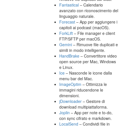
Fantastical
– Calendario
avanzato con riconoscimento del
linguaggio naturale.
Forecast
– App per aggiungere i
capitoli ai podcast (macOS).
ForkLift
– File manager e client
FTP/SFTP per macOS.
Gemini
– Rimuove file duplicati e
simili in modo intelligente.
HandBrake
– Convertitore video
open source per Mac, Windows
e Linux.
Ice
– Nasconde le icone dalla
menu bar del Mac.
ImageOptim
– Ottimizza le
immagini riducendone le
dimensioni.
jDownloader
– Gestore di
download multipiattaforma.
Joplin
– App per note e to-do,
con sync cifrato e markdown.
LocalSend
– Condividi file in