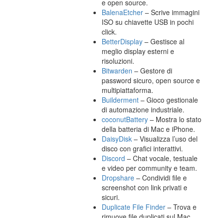
e open source.
BalenaEtcher
– Scrive immagini
ISO su chiavette USB in pochi
click.
BetterDisplay
– Gestisce al
meglio display esterni e
risoluzioni.
Bitwarden
– Gestore di
password sicuro, open source e
multipiattaforma.
Builderment
– Gioco gestionale
di automazione industriale.
coconutBattery
– Mostra lo stato
della batteria di Mac e iPhone.
DaisyDisk
– Visualizza l’uso del
disco con grafici interattivi.
Discord
– Chat vocale, testuale
e video per community e team.
Dropshare
– Condividi file e
screenshot con link privati e
sicuri.
Duplicate File Finder
– Trova e
rimuove file duplicati sul Mac.