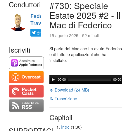
Conduttori
#730: Speciale
Estate 2025 #2 - Il
Federico
Mac di Federico
Travaini
@ftrava
15 agosto 2025 - 52 minuti
Iscriviti
Si parla dei Mac che ha avuto Federico
e di tutte le applicazioni che ha
installato.
00:00
00:00
⏬ Download (24 MB)
📝 Trascrizione
Capitoli
Intro
(1:30)
SUPPORTACI