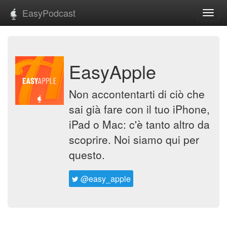
EasyPodcast
Toggl
navig
EasyApple
Non accontentarti di ciò che
sai già fare con il tuo iPhone,
iPad o Mac: c'è tanto altro da
scoprire. Noi siamo qui per
questo.
@easy_apple