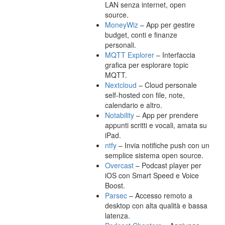
LAN senza internet, open
source.
MoneyWiz
– App per gestire
budget, conti e finanze
personali.
MQTT Explorer
– Interfaccia
grafica per esplorare topic
MQTT.
Nextcloud
– Cloud personale
self-hosted con file, note,
calendario e altro.
Notability
– App per prendere
appunti scritti e vocali, amata su
iPad.
ntfy
– Invia notifiche push con un
semplice sistema open source.
Overcast
– Podcast player per
iOS con Smart Speed e Voice
Boost.
Parsec
– Accesso remoto a
desktop con alta qualità e bassa
latenza.