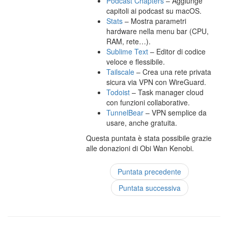
Podcast Chapters
– Aggiunge
capitoli ai podcast su macOS.
Stats
– Mostra parametri
hardware nella menu bar (CPU,
RAM, rete…).
Sublime Text
– Editor di codice
veloce e flessibile.
Tailscale
– Crea una rete privata
sicura via VPN con WireGuard.
Todoist
– Task manager cloud
con funzioni collaborative.
TunnelBear
– VPN semplice da
usare, anche gratuita.
Questa puntata è stata possibile grazie
alle donazioni di Obi Wan Kenobi.
Puntata precedente
Puntata successiva