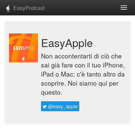
EasyPodcast
Toggl
navig
EasyApple
Non accontentarti di ciò che
sai già fare con il tuo iPhone,
iPad o Mac: c'è tanto altro da
scoprire. Noi siamo qui per
questo.
@easy_apple