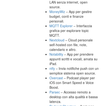
LAN senza internet, open
source.
MoneyWiz
– App per gestire
budget, conti e finanze
personali.
MQTT Explorer
– Interfaccia
grafica per esplorare topic
MQTT.
Nextcloud
– Cloud personale
self-hosted con file, note,
calendario e altro.
Notability
– App per prendere
appunti scritti e vocali, amata su
iPad.
ntfy
– Invia notifiche push con un
semplice sistema open source.
Overcast
– Podcast player per
iOS con Smart Speed e Voice
Boost.
Parsec
– Accesso remoto a
desktop con alta qualità e bassa
latenza.