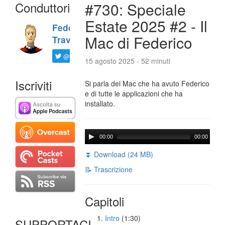
Conduttori
#730: Speciale
Estate 2025 #2 - Il
Federico
Mac di Federico
Travaini
@ftrava
15 agosto 2025 - 52 minuti
Iscriviti
Si parla dei Mac che ha avuto Federico
e di tutte le applicazioni che ha
installato.
00:00
00:00
⏬ Download (24 MB)
📝 Trascrizione
Capitoli
Intro
(1:30)
SUPPORTACI