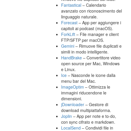
Fantastical
– Calendario
avanzato con riconoscimento del
linguaggio naturale.
Forecast
– App per aggiungere i
capitoli ai podcast (macOS).
ForkLift
– File manager e client
FTP/SFTP per macOS.
Gemini
– Rimuove file duplicati e
simili in modo intelligente.
HandBrake
– Convertitore video
open source per Mac, Windows
e Linux.
Ice
– Nasconde le icone dalla
menu bar del Mac.
ImageOptim
– Ottimizza le
immagini riducendone le
dimensioni.
jDownloader
– Gestore di
download multipiattaforma.
Joplin
– App per note e to-do,
con sync cifrato e markdown.
LocalSend
– Condividi file in