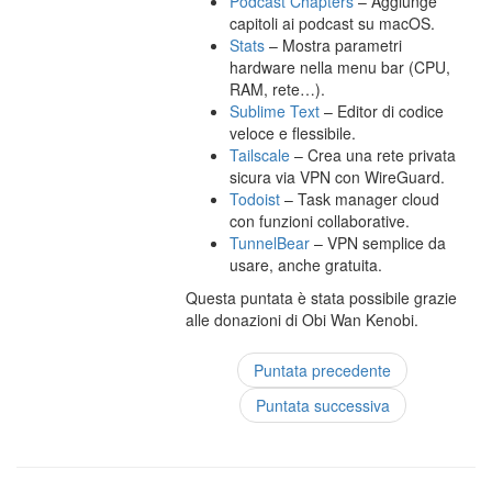
Podcast Chapters
– Aggiunge
capitoli ai podcast su macOS.
Stats
– Mostra parametri
hardware nella menu bar (CPU,
RAM, rete…).
Sublime Text
– Editor di codice
veloce e flessibile.
Tailscale
– Crea una rete privata
sicura via VPN con WireGuard.
Todoist
– Task manager cloud
con funzioni collaborative.
TunnelBear
– VPN semplice da
usare, anche gratuita.
Questa puntata è stata possibile grazie
alle donazioni di Obi Wan Kenobi.
Puntata precedente
Puntata successiva