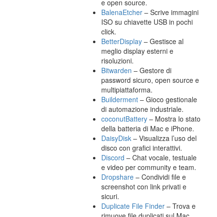
e open source.
BalenaEtcher
– Scrive immagini
ISO su chiavette USB in pochi
click.
BetterDisplay
– Gestisce al
meglio display esterni e
risoluzioni.
Bitwarden
– Gestore di
password sicuro, open source e
multipiattaforma.
Builderment
– Gioco gestionale
di automazione industriale.
coconutBattery
– Mostra lo stato
della batteria di Mac e iPhone.
DaisyDisk
– Visualizza l’uso del
disco con grafici interattivi.
Discord
– Chat vocale, testuale
e video per community e team.
Dropshare
– Condividi file e
screenshot con link privati e
sicuri.
Duplicate File Finder
– Trova e
rimuove file duplicati sul Mac.