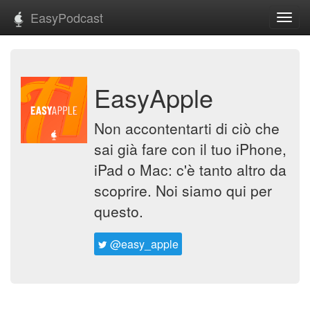
EasyPodcast
Toggl
navig
EasyApple
Non accontentarti di ciò che
sai già fare con il tuo iPhone,
iPad o Mac: c'è tanto altro da
scoprire. Noi siamo qui per
questo.
@easy_apple