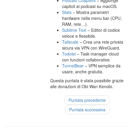
Podcast Chapters
– Aggiunge
capitoli ai podcast su macOS.
Stats
– Mostra parametri
hardware nella menu bar (CPU,
RAM, rete…).
Sublime Text
– Editor di codice
veloce e flessibile.
Tailscale
– Crea una rete privata
sicura via VPN con WireGuard.
Todoist
– Task manager cloud
con funzioni collaborative.
TunnelBear
– VPN semplice da
usare, anche gratuita.
Questa puntata è stata possibile grazie
alle donazioni di Obi Wan Kenobi.
Puntata precedente
Puntata successiva