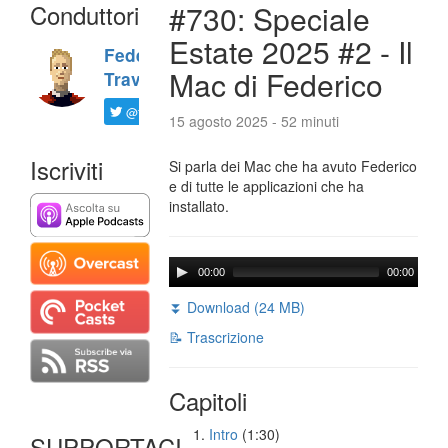
Conduttori
#730: Speciale
Estate 2025 #2 - Il
Federico
Mac di Federico
Travaini
@ftrava
15 agosto 2025 - 52 minuti
Iscriviti
Si parla dei Mac che ha avuto Federico
e di tutte le applicazioni che ha
installato.
00:00
00:00
⏬ Download (24 MB)
📝 Trascrizione
Capitoli
Intro
(1:30)
SUPPORTACI