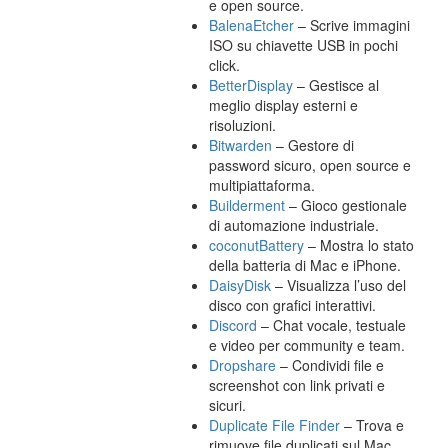
e open source.
BalenaEtcher
– Scrive immagini
ISO su chiavette USB in pochi
click.
BetterDisplay
– Gestisce al
meglio display esterni e
risoluzioni.
Bitwarden
– Gestore di
password sicuro, open source e
multipiattaforma.
Builderment
– Gioco gestionale
di automazione industriale.
coconutBattery
– Mostra lo stato
della batteria di Mac e iPhone.
DaisyDisk
– Visualizza l’uso del
disco con grafici interattivi.
Discord
– Chat vocale, testuale
e video per community e team.
Dropshare
– Condividi file e
screenshot con link privati e
sicuri.
Duplicate File Finder
– Trova e
rimuove file duplicati sul Mac.