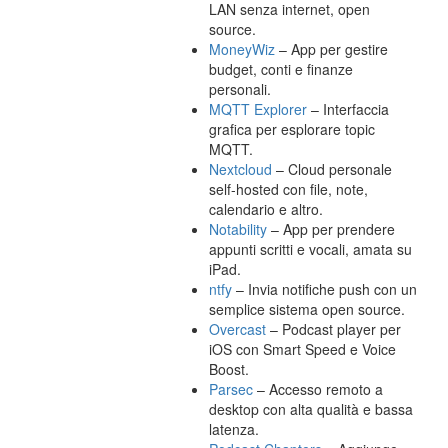
LAN senza internet, open
source.
MoneyWiz
– App per gestire
budget, conti e finanze
personali.
MQTT Explorer
– Interfaccia
grafica per esplorare topic
MQTT.
Nextcloud
– Cloud personale
self-hosted con file, note,
calendario e altro.
Notability
– App per prendere
appunti scritti e vocali, amata su
iPad.
ntfy
– Invia notifiche push con un
semplice sistema open source.
Overcast
– Podcast player per
iOS con Smart Speed e Voice
Boost.
Parsec
– Accesso remoto a
desktop con alta qualità e bassa
latenza.