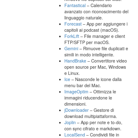
Fantastical
– Calendario
avanzato con riconoscimento del
linguaggio naturale.
Forecast
– App per aggiungere i
capitoli ai podcast (macOS).
ForkLift
– File manager e client
FTP/SFTP per macOS.
Gemini
– Rimuove file duplicati e
simili in modo intelligente.
HandBrake
– Convertitore video
open source per Mac, Windows
e Linux.
Ice
– Nasconde le icone dalla
menu bar del Mac.
ImageOptim
– Ottimizza le
immagini riducendone le
dimensioni.
jDownloader
– Gestore di
download multipiattaforma.
Joplin
– App per note e to-do,
con sync cifrato e markdown.
LocalSend
– Condividi file in