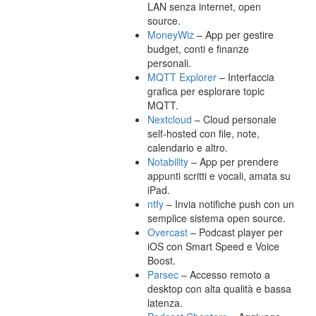
LAN senza internet, open
source.
MoneyWiz
– App per gestire
budget, conti e finanze
personali.
MQTT Explorer
– Interfaccia
grafica per esplorare topic
MQTT.
Nextcloud
– Cloud personale
self-hosted con file, note,
calendario e altro.
Notability
– App per prendere
appunti scritti e vocali, amata su
iPad.
ntfy
– Invia notifiche push con un
semplice sistema open source.
Overcast
– Podcast player per
iOS con Smart Speed e Voice
Boost.
Parsec
– Accesso remoto a
desktop con alta qualità e bassa
latenza.