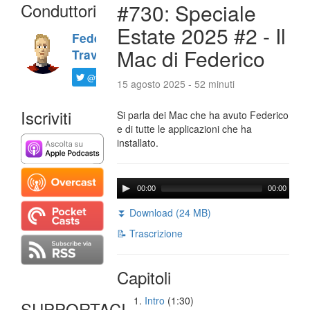
Conduttori
#730: Speciale
Estate 2025 #2 - Il
Federico
Mac di Federico
Travaini
@ftrava
15 agosto 2025 - 52 minuti
Iscriviti
Si parla dei Mac che ha avuto Federico
e di tutte le applicazioni che ha
installato.
00:00
00:00
⏬ Download (24 MB)
📝 Trascrizione
Capitoli
Intro
(1:30)
SUPPORTACI