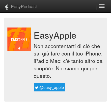
EasyPodcast
Toggl
navig
EasyApple
Non accontentarti di ciò che
sai già fare con il tuo iPhone,
iPad o Mac: c'è tanto altro da
scoprire. Noi siamo qui per
questo.
@easy_apple