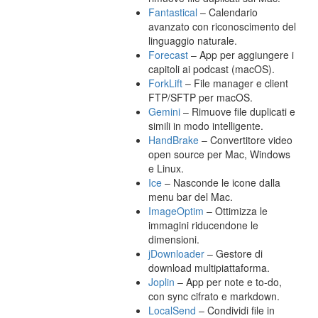
Fantastical
– Calendario
avanzato con riconoscimento del
linguaggio naturale.
Forecast
– App per aggiungere i
capitoli ai podcast (macOS).
ForkLift
– File manager e client
FTP/SFTP per macOS.
Gemini
– Rimuove file duplicati e
simili in modo intelligente.
HandBrake
– Convertitore video
open source per Mac, Windows
e Linux.
Ice
– Nasconde le icone dalla
menu bar del Mac.
ImageOptim
– Ottimizza le
immagini riducendone le
dimensioni.
jDownloader
– Gestore di
download multipiattaforma.
Joplin
– App per note e to-do,
con sync cifrato e markdown.
LocalSend
– Condividi file in