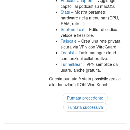
Podcast Chapters
– Aggiunge
capitoli ai podcast su macOS.
Stats
– Mostra parametri
hardware nella menu bar (CPU,
RAM, rete…).
Sublime Text
– Editor di codice
veloce e flessibile.
Tailscale
– Crea una rete privata
sicura via VPN con WireGuard.
Todoist
– Task manager cloud
con funzioni collaborative.
TunnelBear
– VPN semplice da
usare, anche gratuita.
Questa puntata è stata possibile grazie
alle donazioni di Obi Wan Kenobi.
Puntata precedente
Puntata successiva