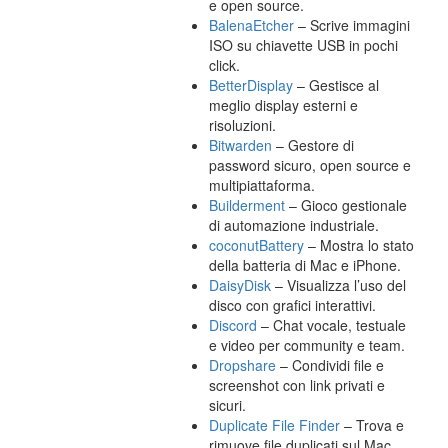
e open source.
BalenaEtcher
– Scrive immagini
ISO su chiavette USB in pochi
click.
BetterDisplay
– Gestisce al
meglio display esterni e
risoluzioni.
Bitwarden
– Gestore di
password sicuro, open source e
multipiattaforma.
Builderment
– Gioco gestionale
di automazione industriale.
coconutBattery
– Mostra lo stato
della batteria di Mac e iPhone.
DaisyDisk
– Visualizza l’uso del
disco con grafici interattivi.
Discord
– Chat vocale, testuale
e video per community e team.
Dropshare
– Condividi file e
screenshot con link privati e
sicuri.
Duplicate File Finder
– Trova e
rimuove file duplicati sul Mac.