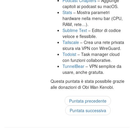
Podcast Chapters
– Aggiunge
capitoli ai podcast su macOS.
Stats
– Mostra parametri
hardware nella menu bar (CPU,
RAM, rete…).
Sublime Text
– Editor di codice
veloce e flessibile.
Tailscale
– Crea una rete privata
sicura via VPN con WireGuard.
Todoist
– Task manager cloud
con funzioni collaborative.
TunnelBear
– VPN semplice da
usare, anche gratuita.
Questa puntata è stata possibile grazie
alle donazioni di Obi Wan Kenobi.
Puntata precedente
Puntata successiva