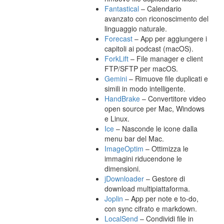
Fantastical
– Calendario
avanzato con riconoscimento del
linguaggio naturale.
Forecast
– App per aggiungere i
capitoli ai podcast (macOS).
ForkLift
– File manager e client
FTP/SFTP per macOS.
Gemini
– Rimuove file duplicati e
simili in modo intelligente.
HandBrake
– Convertitore video
open source per Mac, Windows
e Linux.
Ice
– Nasconde le icone dalla
menu bar del Mac.
ImageOptim
– Ottimizza le
immagini riducendone le
dimensioni.
jDownloader
– Gestore di
download multipiattaforma.
Joplin
– App per note e to-do,
con sync cifrato e markdown.
LocalSend
– Condividi file in