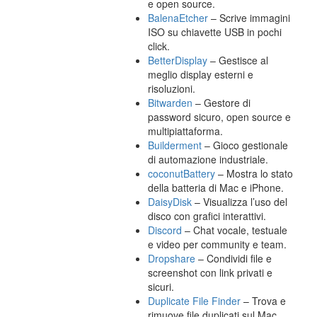
e open source.
BalenaEtcher
– Scrive immagini
ISO su chiavette USB in pochi
click.
BetterDisplay
– Gestisce al
meglio display esterni e
risoluzioni.
Bitwarden
– Gestore di
password sicuro, open source e
multipiattaforma.
Builderment
– Gioco gestionale
di automazione industriale.
coconutBattery
– Mostra lo stato
della batteria di Mac e iPhone.
DaisyDisk
– Visualizza l’uso del
disco con grafici interattivi.
Discord
– Chat vocale, testuale
e video per community e team.
Dropshare
– Condividi file e
screenshot con link privati e
sicuri.
Duplicate File Finder
– Trova e
rimuove file duplicati sul Mac.