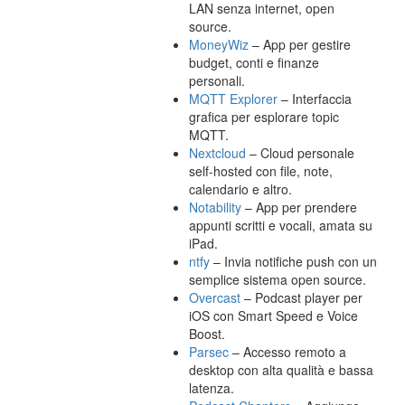
LAN senza internet, open
source.
MoneyWiz
– App per gestire
budget, conti e finanze
personali.
MQTT Explorer
– Interfaccia
grafica per esplorare topic
MQTT.
Nextcloud
– Cloud personale
self-hosted con file, note,
calendario e altro.
Notability
– App per prendere
appunti scritti e vocali, amata su
iPad.
ntfy
– Invia notifiche push con un
semplice sistema open source.
Overcast
– Podcast player per
iOS con Smart Speed e Voice
Boost.
Parsec
– Accesso remoto a
desktop con alta qualità e bassa
latenza.