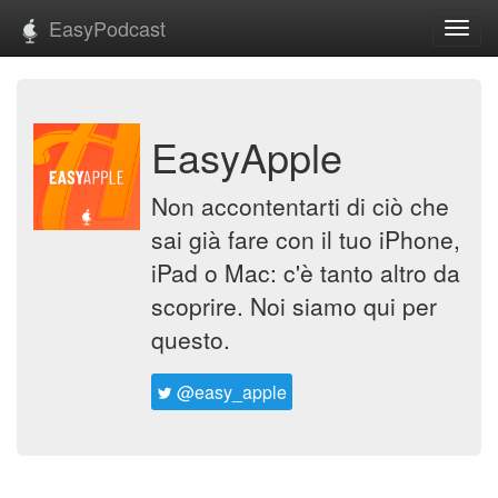
EasyPodcast
Toggl
navig
EasyApple
Non accontentarti di ciò che
sai già fare con il tuo iPhone,
iPad o Mac: c'è tanto altro da
scoprire. Noi siamo qui per
questo.
@easy_apple