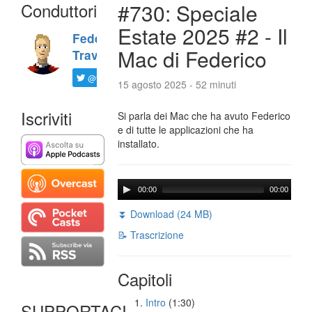
Conduttori
#730: Speciale
Estate 2025 #2 - Il
Federico
Mac di Federico
Travaini
@ftrava
15 agosto 2025 - 52 minuti
Iscriviti
Si parla dei Mac che ha avuto Federico
e di tutte le applicazioni che ha
installato.
00:00
00:00
⏬ Download (24 MB)
📝 Trascrizione
Capitoli
Intro
(1:30)
SUPPORTACI