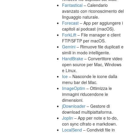
Fantastical
– Calendario
avanzato con riconoscimento del
linguaggio naturale.
Forecast
– App per aggiungere i
capitoli ai podcast (macOS).
ForkLift
– File manager e client
FTP/SFTP per macOS.
Gemini
– Rimuove file duplicati e
simili in modo intelligente.
HandBrake
– Convertitore video
open source per Mac, Windows
e Linux.
Ice
– Nasconde le icone dalla
menu bar del Mac.
ImageOptim
– Ottimizza le
immagini riducendone le
dimensioni.
jDownloader
– Gestore di
download multipiattaforma.
Joplin
– App per note e to-do,
con sync cifrato e markdown.
LocalSend
– Condividi file in