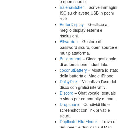
e open source.
BalenaEtcher
– Scrive immagini
ISO su chiavette USB in pochi
click.
BetterDisplay
– Gestisce al
meglio display esterni e
risoluzioni.
Bitwarden
– Gestore di
password sicuro, open source e
multipiattaforma.
Builderment
– Gioco gestionale
di automazione industriale.
coconutBattery
– Mostra lo stato
della batteria di Mac e iPhone.
DaisyDisk
– Visualizza l’uso del
disco con grafici interattivi.
Discord
– Chat vocale, testuale
e video per community e team.
Dropshare
– Condividi file e
screenshot con link privati e
sicuri.
Duplicate File Finder
– Trova e
rimuove file duplicati sul Mac.