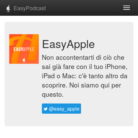
EasyPodcast
Toggl
navig
EasyApple
Non accontentarti di ciò che
sai già fare con il tuo iPhone,
iPad o Mac: c'è tanto altro da
scoprire. Noi siamo qui per
questo.
@easy_apple