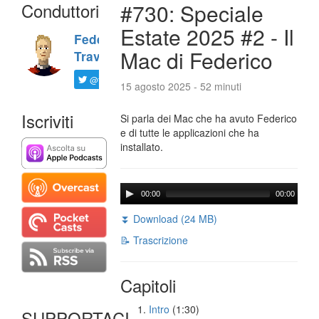
Conduttori
#730: Speciale
Estate 2025 #2 - Il
Federico
Mac di Federico
Travaini
@ftrava
15 agosto 2025 - 52 minuti
Iscriviti
Si parla dei Mac che ha avuto Federico
e di tutte le applicazioni che ha
installato.
00:00
00:00
⏬ Download (24 MB)
📝 Trascrizione
Capitoli
Intro
(1:30)
SUPPORTACI