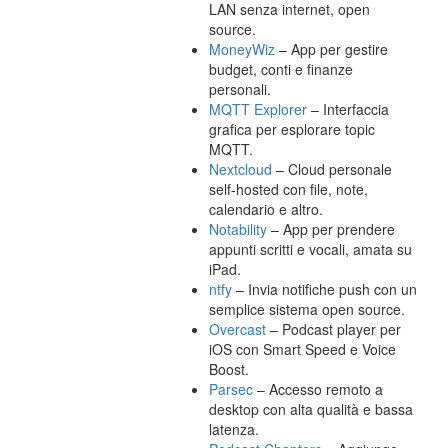
LAN senza internet, open
source.
MoneyWiz
– App per gestire
budget, conti e finanze
personali.
MQTT Explorer
– Interfaccia
grafica per esplorare topic
MQTT.
Nextcloud
– Cloud personale
self-hosted con file, note,
calendario e altro.
Notability
– App per prendere
appunti scritti e vocali, amata su
iPad.
ntfy
– Invia notifiche push con un
semplice sistema open source.
Overcast
– Podcast player per
iOS con Smart Speed e Voice
Boost.
Parsec
– Accesso remoto a
desktop con alta qualità e bassa
latenza.