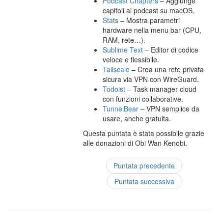
Podcast Chapters
– Aggiunge
capitoli ai podcast su macOS.
Stats
– Mostra parametri
hardware nella menu bar (CPU,
RAM, rete…).
Sublime Text
– Editor di codice
veloce e flessibile.
Tailscale
– Crea una rete privata
sicura via VPN con WireGuard.
Todoist
– Task manager cloud
con funzioni collaborative.
TunnelBear
– VPN semplice da
usare, anche gratuita.
Questa puntata è stata possibile grazie
alle donazioni di Obi Wan Kenobi.
Puntata precedente
Puntata successiva