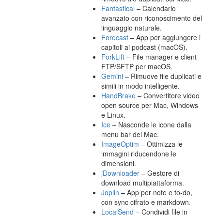
Fantastical
– Calendario
avanzato con riconoscimento del
linguaggio naturale.
Forecast
– App per aggiungere i
capitoli ai podcast (macOS).
ForkLift
– File manager e client
FTP/SFTP per macOS.
Gemini
– Rimuove file duplicati e
simili in modo intelligente.
HandBrake
– Convertitore video
open source per Mac, Windows
e Linux.
Ice
– Nasconde le icone dalla
menu bar del Mac.
ImageOptim
– Ottimizza le
immagini riducendone le
dimensioni.
jDownloader
– Gestore di
download multipiattaforma.
Joplin
– App per note e to-do,
con sync cifrato e markdown.
LocalSend
– Condividi file in