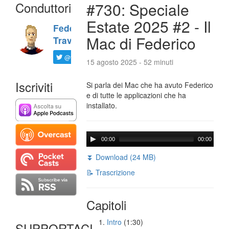
Conduttori
#730: Speciale
Estate 2025 #2 - Il
Federico
Mac di Federico
Travaini
@ftrava
15 agosto 2025 - 52 minuti
Iscriviti
Si parla dei Mac che ha avuto Federico
e di tutte le applicazioni che ha
installato.
00:00
00:00
⏬ Download (24 MB)
📝 Trascrizione
Capitoli
Intro
(1:30)
SUPPORTACI