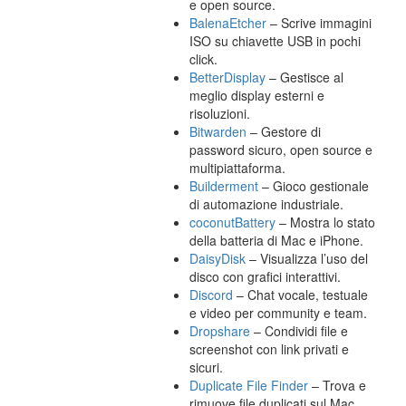
e open source.
BalenaEtcher
– Scrive immagini
ISO su chiavette USB in pochi
click.
BetterDisplay
– Gestisce al
meglio display esterni e
risoluzioni.
Bitwarden
– Gestore di
password sicuro, open source e
multipiattaforma.
Builderment
– Gioco gestionale
di automazione industriale.
coconutBattery
– Mostra lo stato
della batteria di Mac e iPhone.
DaisyDisk
– Visualizza l’uso del
disco con grafici interattivi.
Discord
– Chat vocale, testuale
e video per community e team.
Dropshare
– Condividi file e
screenshot con link privati e
sicuri.
Duplicate File Finder
– Trova e
rimuove file duplicati sul Mac.