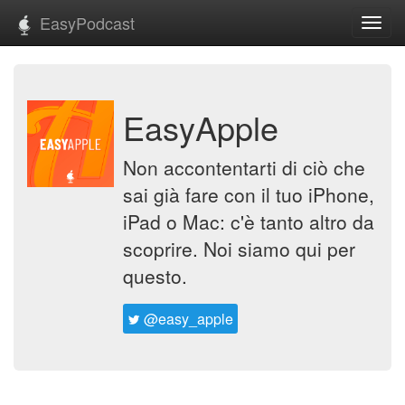
EasyPodcast
Toggl
navig
EasyApple
Non accontentarti di ciò che
sai già fare con il tuo iPhone,
iPad o Mac: c'è tanto altro da
scoprire. Noi siamo qui per
questo.
@easy_apple