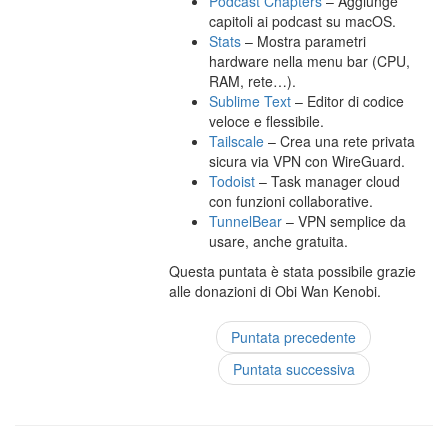
Podcast Chapters
– Aggiunge
capitoli ai podcast su macOS.
Stats
– Mostra parametri
hardware nella menu bar (CPU,
RAM, rete…).
Sublime Text
– Editor di codice
veloce e flessibile.
Tailscale
– Crea una rete privata
sicura via VPN con WireGuard.
Todoist
– Task manager cloud
con funzioni collaborative.
TunnelBear
– VPN semplice da
usare, anche gratuita.
Questa puntata è stata possibile grazie
alle donazioni di Obi Wan Kenobi.
Puntata precedente
Puntata successiva