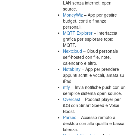
LAN senza internet, open
source.
MoneyWiz
– App per gestire
budget, conti e finanze
personali.
MQTT Explorer
– Interfaccia
grafica per esplorare topic
MQTT.
Nextcloud
– Cloud personale
self-hosted con file, note,
calendario e altro.
Notability
– App per prendere
appunti scritti e vocali, amata su
iPad.
ntfy
– Invia notifiche push con un
semplice sistema open source.
Overcast
– Podcast player per
iOS con Smart Speed e Voice
Boost.
Parsec
– Accesso remoto a
desktop con alta qualità e bassa
latenza.