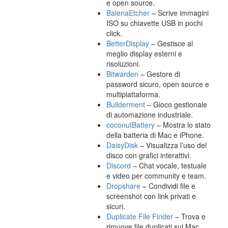
e open source.
BalenaEtcher
– Scrive immagini
ISO su chiavette USB in pochi
click.
BetterDisplay
– Gestisce al
meglio display esterni e
risoluzioni.
Bitwarden
– Gestore di
password sicuro, open source e
multipiattaforma.
Builderment
– Gioco gestionale
di automazione industriale.
coconutBattery
– Mostra lo stato
della batteria di Mac e iPhone.
DaisyDisk
– Visualizza l’uso del
disco con grafici interattivi.
Discord
– Chat vocale, testuale
e video per community e team.
Dropshare
– Condividi file e
screenshot con link privati e
sicuri.
Duplicate File Finder
– Trova e
rimuove file duplicati sul Mac.