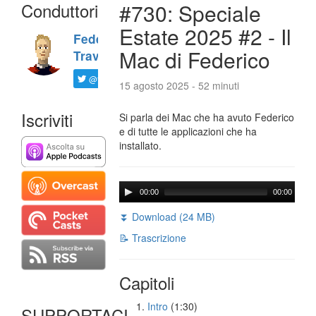
Conduttori
#730: Speciale
Estate 2025 #2 - Il
Federico
Mac di Federico
Travaini
@ftrava
15 agosto 2025 - 52 minuti
Iscriviti
Si parla dei Mac che ha avuto Federico
e di tutte le applicazioni che ha
installato.
00:00
00:00
⏬ Download (24 MB)
📝 Trascrizione
Capitoli
Intro
(1:30)
SUPPORTACI