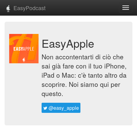
EasyPodcast
Toggl
navig
EasyApple
Non accontentarti di ciò che
sai già fare con il tuo iPhone,
iPad o Mac: c'è tanto altro da
scoprire. Noi siamo qui per
questo.
@easy_apple