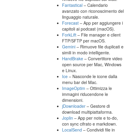
Fantastical
– Calendario
avanzato con riconoscimento del
linguaggio naturale.
Forecast
– App per aggiungere i
capitoli ai podcast (macOS).
ForkLift
– File manager e client
FTP/SFTP per macOS.
Gemini
– Rimuove file duplicati e
simili in modo intelligente.
HandBrake
– Convertitore video
open source per Mac, Windows
e Linux.
Ice
– Nasconde le icone dalla
menu bar del Mac.
ImageOptim
– Ottimizza le
immagini riducendone le
dimensioni.
jDownloader
– Gestore di
download multipiattaforma.
Joplin
– App per note e to-do,
con sync cifrato e markdown.
LocalSend
– Condividi file in