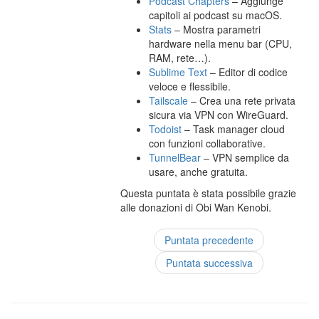
Podcast Chapters
– Aggiunge
capitoli ai podcast su macOS.
Stats
– Mostra parametri
hardware nella menu bar (CPU,
RAM, rete…).
Sublime Text
– Editor di codice
veloce e flessibile.
Tailscale
– Crea una rete privata
sicura via VPN con WireGuard.
Todoist
– Task manager cloud
con funzioni collaborative.
TunnelBear
– VPN semplice da
usare, anche gratuita.
Questa puntata è stata possibile grazie
alle donazioni di Obi Wan Kenobi.
Puntata precedente
Puntata successiva