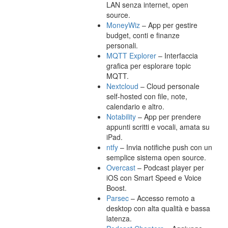
LAN senza internet, open
source.
MoneyWiz
– App per gestire
budget, conti e finanze
personali.
MQTT Explorer
– Interfaccia
grafica per esplorare topic
MQTT.
Nextcloud
– Cloud personale
self-hosted con file, note,
calendario e altro.
Notability
– App per prendere
appunti scritti e vocali, amata su
iPad.
ntfy
– Invia notifiche push con un
semplice sistema open source.
Overcast
– Podcast player per
iOS con Smart Speed e Voice
Boost.
Parsec
– Accesso remoto a
desktop con alta qualità e bassa
latenza.