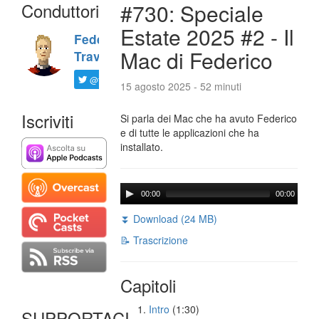
Conduttori
#730: Speciale
Estate 2025 #2 - Il
Federico
Mac di Federico
Travaini
@ftrava
15 agosto 2025 - 52 minuti
Iscriviti
Si parla dei Mac che ha avuto Federico
e di tutte le applicazioni che ha
installato.
00:00
00:00
⏬ Download (24 MB)
📝 Trascrizione
Capitoli
Intro
(1:30)
SUPPORTACI