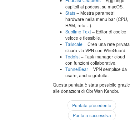
Podcast Chapters
– Aggiunge
capitoli ai podcast su macOS.
Stats
– Mostra parametri
hardware nella menu bar (CPU,
RAM, rete…).
Sublime Text
– Editor di codice
veloce e flessibile.
Tailscale
– Crea una rete privata
sicura via VPN con WireGuard.
Todoist
– Task manager cloud
con funzioni collaborative.
TunnelBear
– VPN semplice da
usare, anche gratuita.
Questa puntata è stata possibile grazie
alle donazioni di Obi Wan Kenobi.
Puntata precedente
Puntata successiva