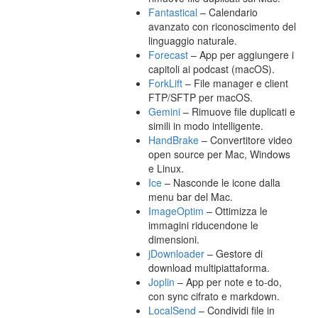
Fantastical
– Calendario
avanzato con riconoscimento del
linguaggio naturale.
Forecast
– App per aggiungere i
capitoli ai podcast (macOS).
ForkLift
– File manager e client
FTP/SFTP per macOS.
Gemini
– Rimuove file duplicati e
simili in modo intelligente.
HandBrake
– Convertitore video
open source per Mac, Windows
e Linux.
Ice
– Nasconde le icone dalla
menu bar del Mac.
ImageOptim
– Ottimizza le
immagini riducendone le
dimensioni.
jDownloader
– Gestore di
download multipiattaforma.
Joplin
– App per note e to-do,
con sync cifrato e markdown.
LocalSend
– Condividi file in