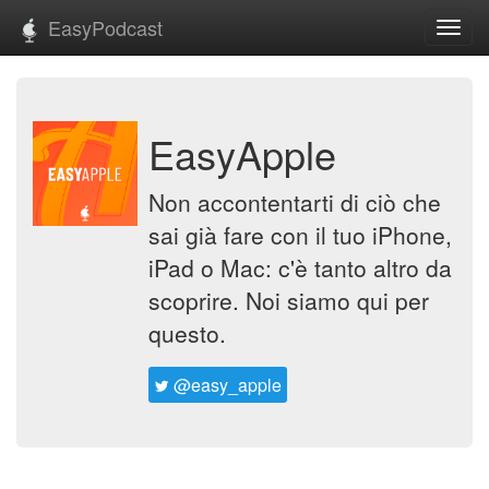
EasyPodcast
Toggl
navig
EasyApple
Non accontentarti di ciò che
sai già fare con il tuo iPhone,
iPad o Mac: c'è tanto altro da
scoprire. Noi siamo qui per
questo.
@easy_apple