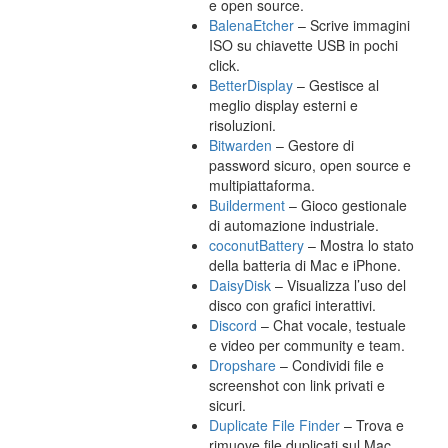
e open source.
BalenaEtcher
– Scrive immagini
ISO su chiavette USB in pochi
click.
BetterDisplay
– Gestisce al
meglio display esterni e
risoluzioni.
Bitwarden
– Gestore di
password sicuro, open source e
multipiattaforma.
Builderment
– Gioco gestionale
di automazione industriale.
coconutBattery
– Mostra lo stato
della batteria di Mac e iPhone.
DaisyDisk
– Visualizza l’uso del
disco con grafici interattivi.
Discord
– Chat vocale, testuale
e video per community e team.
Dropshare
– Condividi file e
screenshot con link privati e
sicuri.
Duplicate File Finder
– Trova e
rimuove file duplicati sul Mac.