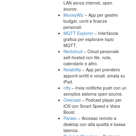
LAN senza internet, open
source.
MoneyWiz
– App per gestire
budget, conti e finanze
personali.
MQTT Explorer
– Interfaccia
grafica per esplorare topic
MQTT.
Nextcloud
– Cloud personale
self-hosted con file, note,
calendario e altro.
Notability
– App per prendere
appunti scritti e vocali, amata su
iPad.
ntfy
– Invia notifiche push con un
semplice sistema open source.
Overcast
– Podcast player per
iOS con Smart Speed e Voice
Boost.
Parsec
– Accesso remoto a
desktop con alta qualità e bassa
latenza.