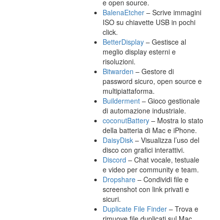
e open source.
BalenaEtcher
– Scrive immagini
ISO su chiavette USB in pochi
click.
BetterDisplay
– Gestisce al
meglio display esterni e
risoluzioni.
Bitwarden
– Gestore di
password sicuro, open source e
multipiattaforma.
Builderment
– Gioco gestionale
di automazione industriale.
coconutBattery
– Mostra lo stato
della batteria di Mac e iPhone.
DaisyDisk
– Visualizza l’uso del
disco con grafici interattivi.
Discord
– Chat vocale, testuale
e video per community e team.
Dropshare
– Condividi file e
screenshot con link privati e
sicuri.
Duplicate File Finder
– Trova e
rimuove file duplicati sul Mac.