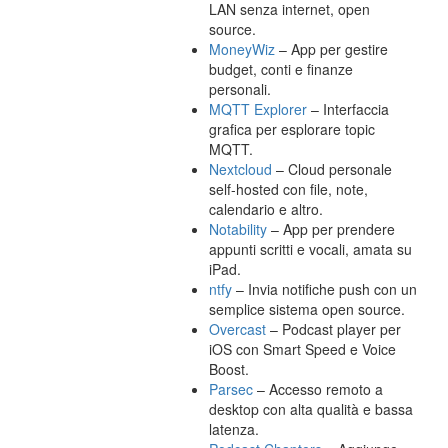
LAN senza internet, open
source.
MoneyWiz
– App per gestire
budget, conti e finanze
personali.
MQTT Explorer
– Interfaccia
grafica per esplorare topic
MQTT.
Nextcloud
– Cloud personale
self-hosted con file, note,
calendario e altro.
Notability
– App per prendere
appunti scritti e vocali, amata su
iPad.
ntfy
– Invia notifiche push con un
semplice sistema open source.
Overcast
– Podcast player per
iOS con Smart Speed e Voice
Boost.
Parsec
– Accesso remoto a
desktop con alta qualità e bassa
latenza.