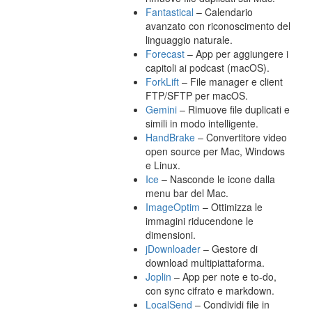
Fantastical
– Calendario
avanzato con riconoscimento del
linguaggio naturale.
Forecast
– App per aggiungere i
capitoli ai podcast (macOS).
ForkLift
– File manager e client
FTP/SFTP per macOS.
Gemini
– Rimuove file duplicati e
simili in modo intelligente.
HandBrake
– Convertitore video
open source per Mac, Windows
e Linux.
Ice
– Nasconde le icone dalla
menu bar del Mac.
ImageOptim
– Ottimizza le
immagini riducendone le
dimensioni.
jDownloader
– Gestore di
download multipiattaforma.
Joplin
– App per note e to-do,
con sync cifrato e markdown.
LocalSend
– Condividi file in