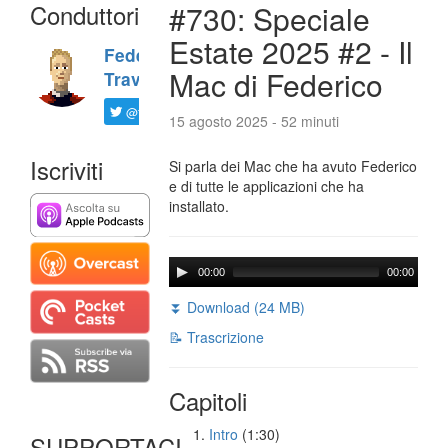
Conduttori
#730: Speciale
Estate 2025 #2 - Il
Federico
Mac di Federico
Travaini
@ftrava
15 agosto 2025 - 52 minuti
Iscriviti
Si parla dei Mac che ha avuto Federico
e di tutte le applicazioni che ha
installato.
00:00
00:00
⏬ Download (24 MB)
📝 Trascrizione
Capitoli
Intro
(1:30)
SUPPORTACI