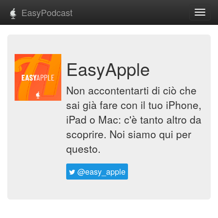
EasyPodcast
Toggl
navig
EasyApple
Non accontentarti di ciò che
sai già fare con il tuo iPhone,
iPad o Mac: c'è tanto altro da
scoprire. Noi siamo qui per
questo.
@easy_apple