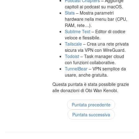
Podcast Chapters
– Aggiunge
capitoli ai podcast su macOS.
Stats
– Mostra parametri
hardware nella menu bar (CPU,
RAM, rete…).
Sublime Text
– Editor di codice
veloce e flessibile.
Tailscale
– Crea una rete privata
sicura via VPN con WireGuard.
Todoist
– Task manager cloud
con funzioni collaborative.
TunnelBear
– VPN semplice da
usare, anche gratuita.
Questa puntata è stata possibile grazie
alle donazioni di Obi Wan Kenobi.
Puntata precedente
Puntata successiva