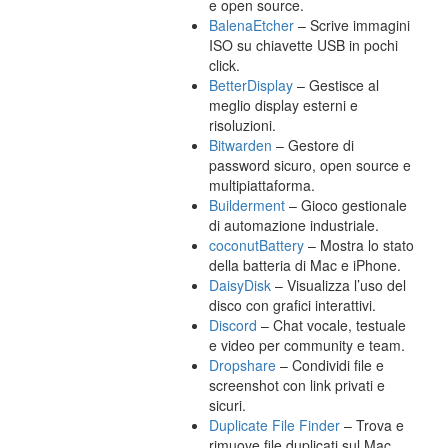
e open source.
BalenaEtcher
– Scrive immagini
ISO su chiavette USB in pochi
click.
BetterDisplay
– Gestisce al
meglio display esterni e
risoluzioni.
Bitwarden
– Gestore di
password sicuro, open source e
multipiattaforma.
Builderment
– Gioco gestionale
di automazione industriale.
coconutBattery
– Mostra lo stato
della batteria di Mac e iPhone.
DaisyDisk
– Visualizza l’uso del
disco con grafici interattivi.
Discord
– Chat vocale, testuale
e video per community e team.
Dropshare
– Condividi file e
screenshot con link privati e
sicuri.
Duplicate File Finder
– Trova e
rimuove file duplicati sul Mac.