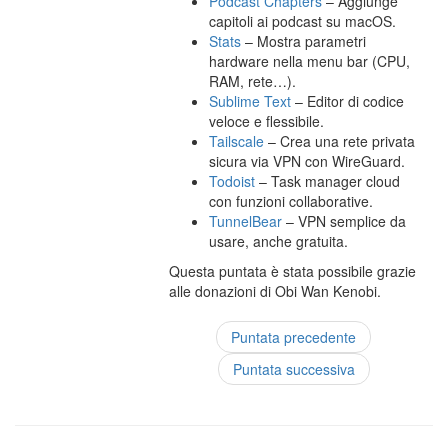
Podcast Chapters
– Aggiunge
capitoli ai podcast su macOS.
Stats
– Mostra parametri
hardware nella menu bar (CPU,
RAM, rete…).
Sublime Text
– Editor di codice
veloce e flessibile.
Tailscale
– Crea una rete privata
sicura via VPN con WireGuard.
Todoist
– Task manager cloud
con funzioni collaborative.
TunnelBear
– VPN semplice da
usare, anche gratuita.
Questa puntata è stata possibile grazie
alle donazioni di Obi Wan Kenobi.
Puntata precedente
Puntata successiva