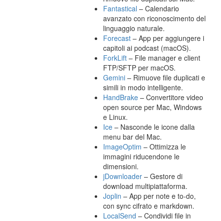
Fantastical
– Calendario
avanzato con riconoscimento del
linguaggio naturale.
Forecast
– App per aggiungere i
capitoli ai podcast (macOS).
ForkLift
– File manager e client
FTP/SFTP per macOS.
Gemini
– Rimuove file duplicati e
simili in modo intelligente.
HandBrake
– Convertitore video
open source per Mac, Windows
e Linux.
Ice
– Nasconde le icone dalla
menu bar del Mac.
ImageOptim
– Ottimizza le
immagini riducendone le
dimensioni.
jDownloader
– Gestore di
download multipiattaforma.
Joplin
– App per note e to-do,
con sync cifrato e markdown.
LocalSend
– Condividi file in