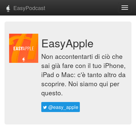
EasyPodcast
Toggl
navig
EasyApple
Non accontentarti di ciò che
sai già fare con il tuo iPhone,
iPad o Mac: c'è tanto altro da
scoprire. Noi siamo qui per
questo.
@easy_apple