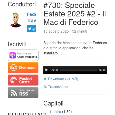
Conduttori
#730: Speciale
Estate 2025 #2 - Il
Federico
Mac di Federico
Travaini
@ftrava
15 agosto 2025 - 52 minuti
Iscriviti
Si parla dei Mac che ha avuto Federico
e di tutte le applicazioni che ha
installato.
00:00
00:00
⏬ Download (24 MB)
📝 Trascrizione
Capitoli
Intro
(1:30)
SUPPORTACI