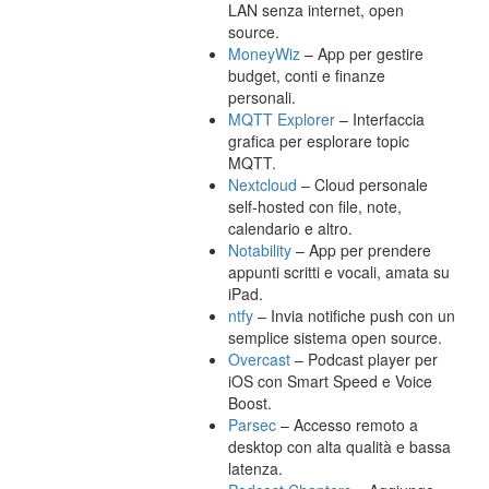
LAN senza internet, open
source.
MoneyWiz
– App per gestire
budget, conti e finanze
personali.
MQTT Explorer
– Interfaccia
grafica per esplorare topic
MQTT.
Nextcloud
– Cloud personale
self-hosted con file, note,
calendario e altro.
Notability
– App per prendere
appunti scritti e vocali, amata su
iPad.
ntfy
– Invia notifiche push con un
semplice sistema open source.
Overcast
– Podcast player per
iOS con Smart Speed e Voice
Boost.
Parsec
– Accesso remoto a
desktop con alta qualità e bassa
latenza.