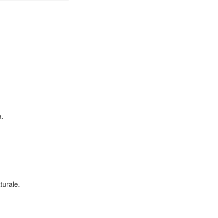
a.
turale.