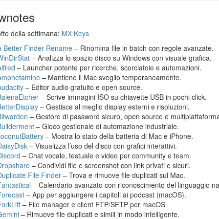
wnotes
otto della settimana:
MX Keys
A Better Finder Rename
– Rinomina file in batch con regole avanzate.
WinDirStat
– Analizza lo spazio disco su Windows con visuale grafica.
Alfred
– Launcher potente per ricerche, scorciatoie e automazioni.
Amphetamine
– Mantiene il Mac sveglio temporaneamente.
Audacity
– Editor audio gratuito e open source.
BalenaEtcher
– Scrive immagini ISO su chiavette USB in pochi click.
BetterDisplay
– Gestisce al meglio display esterni e risoluzioni.
Bitwarden
– Gestore di password sicuro, open source e multipiattaform
Builderment
– Gioco gestionale di automazione industriale.
coconutBattery
– Mostra lo stato della batteria di Mac e iPhone.
DaisyDisk
– Visualizza l’uso del disco con grafici interattivi.
Discord
– Chat vocale, testuale e video per community e team.
Dropshare
– Condividi file e screenshot con link privati e sicuri.
Duplicate File Finder
– Trova e rimuove file duplicati sul Mac.
Fantastical
– Calendario avanzato con riconoscimento del linguaggio na
Forecast
– App per aggiungere i capitoli ai podcast (macOS).
orkLift
– File manager e client FTP/SFTP per macOS.
Gemini
– Rimuove file duplicati e simili in modo intelligente.