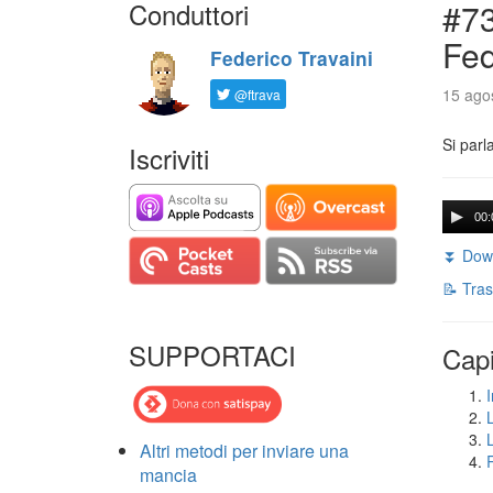
Conduttori
#73
Fed
Federico Travaini
15 agos
@ftrava
Si parl
Iscriviti
00:
⏬ Down
📝 Tras
SUPPORTACI
Capi
I
Altri metodi per inviare una
mancia