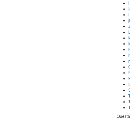
N
n
Questa 