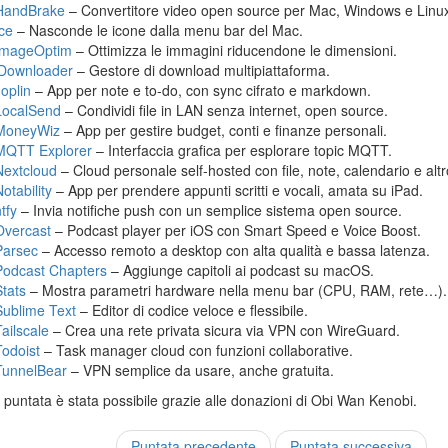
HandBrake
– Convertitore video open source per Mac, Windows e Linu
Ice
– Nasconde le icone dalla menu bar del Mac.
ImageOptim
– Ottimizza le immagini riducendone le dimensioni.
jDownloader
– Gestore di download multipiattaforma.
Joplin
– App per note e to-do, con sync cifrato e markdown.
LocalSend
– Condividi file in LAN senza internet, open source.
MoneyWiz
– App per gestire budget, conti e finanze personali.
MQTT Explorer
– Interfaccia grafica per esplorare topic MQTT.
Nextcloud
– Cloud personale self-hosted con file, note, calendario e altr
otability
– App per prendere appunti scritti e vocali, amata su iPad.
tfy
– Invia notifiche push con un semplice sistema open source.
Overcast
– Podcast player per iOS con Smart Speed e Voice Boost.
Parsec
– Accesso remoto a desktop con alta qualità e bassa latenza.
Podcast Chapters
– Aggiunge capitoli ai podcast su macOS.
Stats
– Mostra parametri hardware nella menu bar (CPU, RAM, rete…).
Sublime Text
– Editor di codice veloce e flessibile.
Tailscale
– Crea una rete privata sicura via VPN con WireGuard.
Todoist
– Task manager cloud con funzioni collaborative.
TunnelBear
– VPN semplice da usare, anche gratuita.
puntata è stata possibile grazie alle donazioni di Obi Wan Kenobi.
Puntata precedente
Puntata successiva