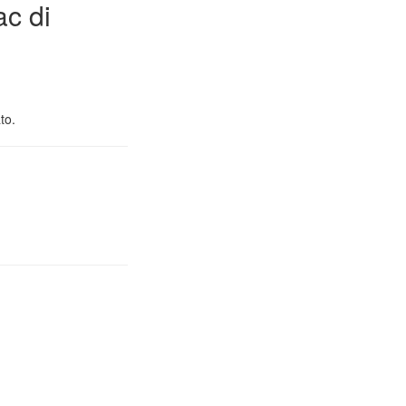
ac di
to.