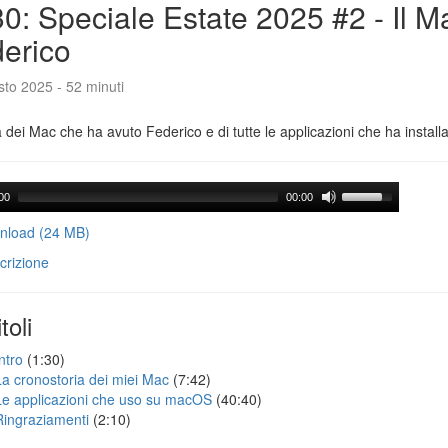
0: Speciale Estate 2025 #2 - Il M
erico
to 2025 - 52 minuti
a dei Mac che ha avuto Federico e di tutte le applicazioni che ha installa
00
00:00
load (24 MB)
crizione
toli
ntro
(1:30)
La cronostoria dei miei Mac
(7:42)
Le applicazioni che uso su macOS
(40:40)
Ringraziamenti
(2:10)