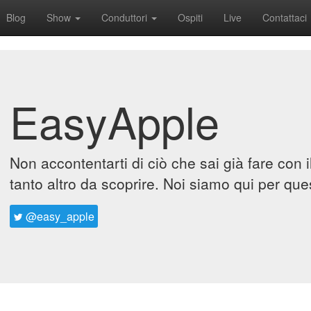
Blog
Show
Conduttori
Ospiti
Live
Contattaci
EasyApple
Non accontentarti di ciò che sai già fare con 
tanto altro da scoprire. Noi siamo qui per que
@easy_apple