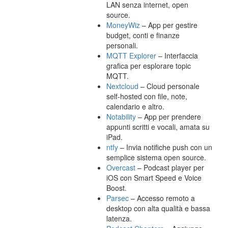
LAN senza internet, open
source.
MoneyWiz
– App per gestire
budget, conti e finanze
personali.
MQTT Explorer
– Interfaccia
grafica per esplorare topic
MQTT.
Nextcloud
– Cloud personale
self-hosted con file, note,
calendario e altro.
Notability
– App per prendere
appunti scritti e vocali, amata su
iPad.
ntfy
– Invia notifiche push con un
semplice sistema open source.
Overcast
– Podcast player per
iOS con Smart Speed e Voice
Boost.
Parsec
– Accesso remoto a
desktop con alta qualità e bassa
latenza.