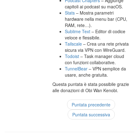
Podcast Chapters
– Aggiunge
capitoli ai podcast su macOS.
Stats
– Mostra parametri
hardware nella menu bar (CPU,
RAM, rete…).
Sublime Text
– Editor di codice
veloce e flessibile.
Tailscale
– Crea una rete privata
sicura via VPN con WireGuard.
Todoist
– Task manager cloud
con funzioni collaborative.
TunnelBear
– VPN semplice da
usare, anche gratuita.
Questa puntata è stata possibile grazie
alle donazioni di Obi Wan Kenobi.
Puntata precedente
Puntata successiva