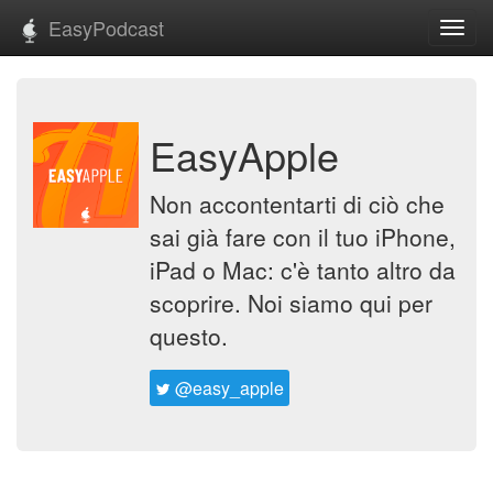
EasyPodcast
Toggl
navig
EasyApple
Non accontentarti di ciò che
sai già fare con il tuo iPhone,
iPad o Mac: c'è tanto altro da
scoprire. Noi siamo qui per
questo.
@easy_apple