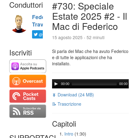
Conduttori
#730: Speciale
Estate 2025 #2 - Il
Federico
Mac di Federico
Travaini
@ftrava
15 agosto 2025 - 52 minuti
Iscriviti
Si parla dei Mac che ha avuto Federico
e di tutte le applicazioni che ha
installato.
00:00
00:00
⏬ Download (24 MB)
📝 Trascrizione
Capitoli
Intro
(1:30)
SUPPORTACI