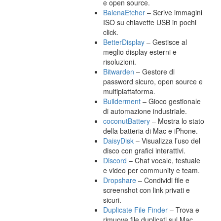
e open source.
BalenaEtcher
– Scrive immagini
ISO su chiavette USB in pochi
click.
BetterDisplay
– Gestisce al
meglio display esterni e
risoluzioni.
Bitwarden
– Gestore di
password sicuro, open source e
multipiattaforma.
Builderment
– Gioco gestionale
di automazione industriale.
coconutBattery
– Mostra lo stato
della batteria di Mac e iPhone.
DaisyDisk
– Visualizza l’uso del
disco con grafici interattivi.
Discord
– Chat vocale, testuale
e video per community e team.
Dropshare
– Condividi file e
screenshot con link privati e
sicuri.
Duplicate File Finder
– Trova e
rimuove file duplicati sul Mac.