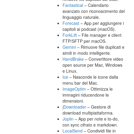
Fantastical
– Calendario
avanzato con riconoscimento del
linguaggio naturale.
Forecast
– App per aggiungere i
capitoli ai podcast (macOS).
ForkLift
– File manager e client
FTP/SFTP per macOS.
Gemini
– Rimuove file duplicati e
simili in modo intelligente.
HandBrake
– Convertitore video
open source per Mac, Windows
e Linux.
Ice
– Nasconde le icone dalla
menu bar del Mac.
ImageOptim
– Ottimizza le
immagini riducendone le
dimensioni.
jDownloader
– Gestore di
download multipiattaforma.
Joplin
– App per note e to-do,
con sync cifrato e markdown.
LocalSend
– Condividi file in