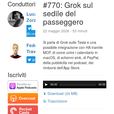
Conduttori
#770: Grok sul
sedile del
Luca
passeggero
Zorzi
22 maggio 2026 - 53 minuti
@LucaTNT
Si parla di Grok sulle Tesla e una
Federico
possibile integrazione con HA tramite
Travaini
MCP, di come unire i calendario in
macOS, di schermi eink, di PayPal,
@ftrava
della pubblicità nei podcast, dei
rimborsi dell'App Store.
Iscriviti
00:00
00:00
⏬ Download (24 MB)
📝 Trascrizione