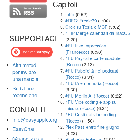
Capitoli
Intro
(0:52)
#REC: Ercole79
(1:06)
Grok su Tesla e MCP
(9:02)
#TIP Merge calendari da macOS
SUPPORTACI
(2:20)
#FU Inky Impression
(Francesco)
(0:50)
#FU PayPal e carte scadute
(Rocco)
(2:13)
Altri metodi
#FU Pubblicità nei podcast
per inviare
(Rocco)
(3:31)
una mancia
#FU IA e memoria (Rocco)
Scrivi una
(9:30)
recensione
#FU Merlin AI (Rocco)
(0:22)
#FU Vibe coding e app su
CONTATTI
misura (Rocco)
(6:21)
#FU Costi del vibe coding
info@easyapple.org
(Rocco)
(1:50)
Plex Pass entro fine giugno
EasyChat
(4:22)
@easy_apple
Rimborso Polycam
(7:01)