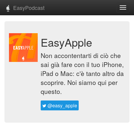
EasyPodcast
Toggl
navig
EasyApple
Non accontentarti di ciò che
sai già fare con il tuo iPhone,
iPad o Mac: c'è tanto altro da
scoprire. Noi siamo qui per
questo.
@easy_apple