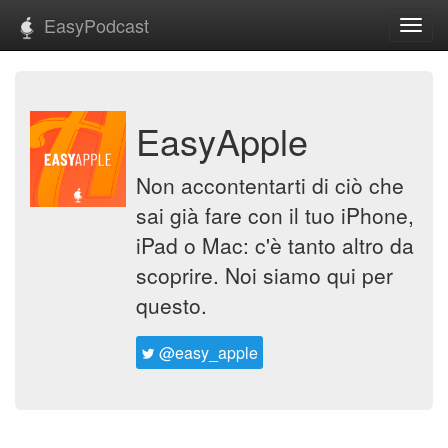
EasyPodcast
Toggl
navig
EasyApple
Non accontentarti di ciò che
sai già fare con il tuo iPhone,
iPad o Mac: c'è tanto altro da
scoprire. Noi siamo qui per
questo.
@easy_apple