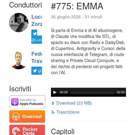
Conduttori
#775: EMMA
Luca
26 giugno 2026 - 51 minuti
Zorzi
Si parla di Emma e di AI allucinogene,
di Claude che modifica file STL, di
@LucaTNT
spazio su disco con Radix e DaisyDisk,
di Cupertino, Antigravity e Cursor, della
Federico
nuova interfaccia di Telegram, di route
Travaini
sharing e Private Cloud Compute, e
del rischio di perdersi nei progetti fatti
@ftrava
con l'AI.
Iscriviti
00:00
00:00
⏬ Download (23 MB)
📝 Trascrizione
Capitoli