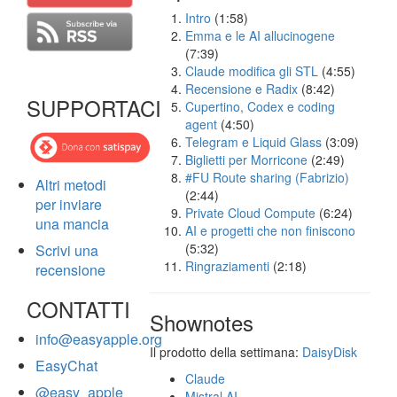
Intro
(1:58)
Emma e le AI allucinogene
(7:39)
Claude modifica gli STL
(4:55)
Recensione e Radix
(8:42)
SUPPORTACI
Cupertino, Codex e coding
agent
(4:50)
Telegram e Liquid Glass
(3:09)
Biglietti per Morricone
(2:49)
#FU Route sharing (Fabrizio)
Altri metodi
(2:44)
per inviare
Private Cloud Compute
(6:24)
una mancia
AI e progetti che non finiscono
(5:32)
Scrivi una
Ringraziamenti
(2:18)
recensione
CONTATTI
Shownotes
info@easyapple.org
Il prodotto della settimana:
DaisyDisk
EasyChat
Claude
@easy_apple
Mistral AI