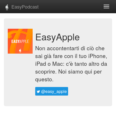
EasyPodcast
Toggl
navig
EasyApple
Non accontentarti di ciò che
sai già fare con il tuo iPhone,
iPad o Mac: c'è tanto altro da
scoprire. Noi siamo qui per
questo.
@easy_apple