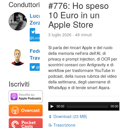
Conduttori
#776: Ho speso
10 Euro in un
Luca
Apple Store
Zorzi
3 luglio 2026 - 49 minuti
@LucaTNT
Si parla dei rincari Apple e del ruolo
Federico
della memoria nell'era dell'AI, di
Travaini
privacy e prompt injection, di OCR per
scontrini coreani con Antigravity e di
@ftrava
workflow per trasformare YouTube in
podcast, della nuova rubrica del video
Iscriviti
della settimana, degli username di
WhatsApp e di tende smart Aqara.
00:00
00:00
⏬ Download (23 MB)
📝 Trascrizione