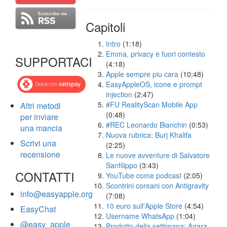
Capitoli
Intro
(1:18)
Emma, privacy e fuori contesto
SUPPORTACI
(4:18)
Apple sempre piu cara
(10:48)
EasyAppleOS, icone e prompt
injection
(2:47)
#FU RealityScan Mobile App
Altri metodi
(0:48)
per inviare
#REC Leonardo Bianchin
(0:53)
una mancia
Nuova rubrica: Burj Khalifa
Scrivi una
(2:25)
recensione
Le nuove avventure di Salvatore
Sanfilippo
(3:43)
CONTATTI
YouTube come podcast
(2:05)
Scontrini coreani con Antigravity
info@easyapple.org
(7:08)
10 euro sull'Apple Store
(4:54)
EasyChat
Username WhatsApp
(1:04)
@easy_apple
Prodotto della settimana: Aqara