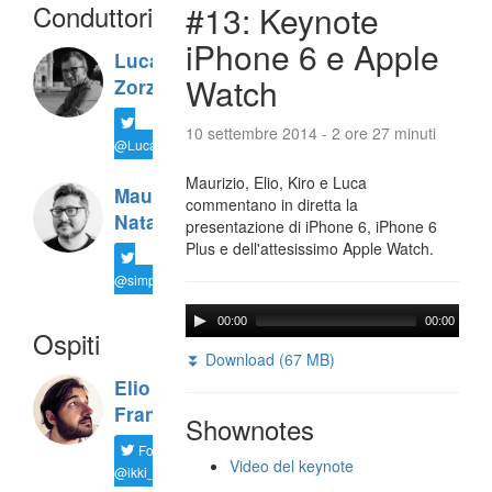
Conduttori
#13: Keynote
iPhone 6 e Apple
Luca
Watch
Zorzi
10 settembre 2014 - 2 ore 27 minuti
@LucaTNT
Maurizio, Elio, Kiro e Luca
Maurizio
commentano in diretta la
Natali
presentazione di iPhone 6, iPhone 6
Plus e dell'attesissimo Apple Watch.
@simplemal
00:00
00:00
Ospiti
⏬ Download (67 MB)
Elio
Franco
Shownotes
Follow
Video del keynote
@ikki_83