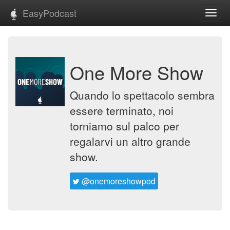
EasyPodcast
Toggl
navig
One More Show
Quando lo spettacolo sembra
essere terminato, noi
torniamo sul palco per
regalarvi un altro grande
show.
@onemoreshowpod