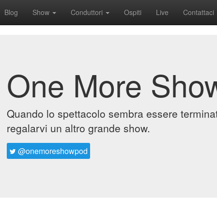
Blog
Show
Conduttori
Ospiti
Live
Contattaci
One More Sho
Quando lo spettacolo sembra essere terminato
regalarvi un altro grande show.
@onemoreshowpod