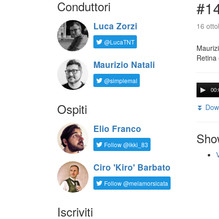
Conduttori
#14
Luca Zorzi
16 otto
@LucaTNT
Maurizi
Retina 
Maurizio Natali
@simplemal
00:
Ospiti
⏬ Down
Elio Franco
Sho
Follow @ikki_83
Ciro 'Kiro' Barbato
Follow @melamorsicata
Iscriviti