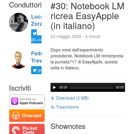
Conduttori
#30: Notebook LM
ricrea EasyApple
Luca
(in italiano)
Zorzi
23 maggio 2025 - 4 minuti
@LucaTNT
Dopo mesi dall'esperimento
Federico
precedente, Notebook LM reinterpreta
Travaini
la puntata717 di EasyApple, questa
volta in italiano.
@ftrava
Iscriviti
00:00
00:00
⏬ Download (2 MB)
📝 Trascrizione
Shownotes