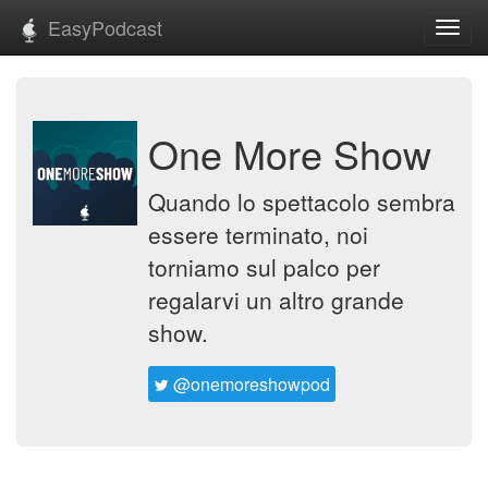
EasyPodcast
Toggl
navig
One More Show
Quando lo spettacolo sembra
essere terminato, noi
torniamo sul palco per
regalarvi un altro grande
show.
@onemoreshowpod