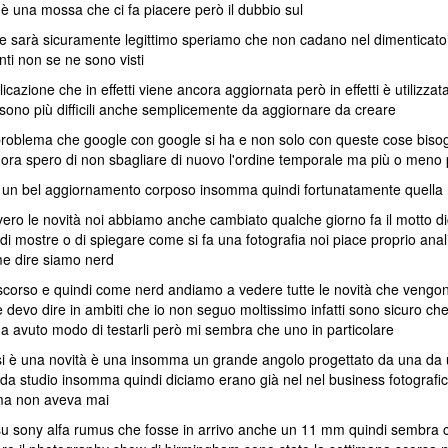
 una mossa che ci fa piacere però il dubbio sul
e sarà sicuramente legittimo speriamo che non cadano nel dimenticat
nti non se ne sono visti
cazione che in effetti viene ancora aggiornata però in effetti è utilizz
no più difficili anche semplicemente da aggiornare da creare
un problema che google con google si ha e non solo con queste cose bis
ra spero di non sbagliare di nuovo l'ordine temporale ma più o meno p
ato un bel aggiornamento corposo insomma quindi fortunatamente quella 
ero le novità noi abbiamo anche cambiato qualche giorno fa il motto di
e di mostre o di spiegare come si fa una fotografia noi piace proprio ana
e dire siamo nerd
discorso e quindi come nerd andiamo a vedere tutte le novità che veng
devo dire in ambiti che io non seguo moltissimo infatti sono sicuro che 
 ha avuto modo di testarli però mi sembra che uno in particolare
 si è una novità è una insomma un grande angolo progettato da una da 
 studio insomma quindi diciamo erano già nel nel business fotografico 
ma non aveva mai
 fa su sony alfa rumus che fosse in arrivo anche un 11 mm quindi sembr