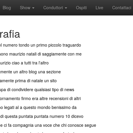
Blog
Show
Conduttori
Ospiti
Live
Contattaci
rafia
el numero tondo un primo piccolo traguardo
 sono maurizio natali di saggiamente con me
zio ciao a tutti tra l'altro
amente un altro blog una sezione
camente prima di natale un sito
pa di condividere qualsiasi tipo di news
namento firmo era altre recensioni di altri
ono legati al a questo mondo benissimo da
e di questa puntata puntata numero 10 dicevo
he ci fa compagnia una voce che chi conosce segue