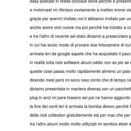
easy podcast in realtà conosce bene perché è present
e motorcast mi riferisco ovviamente a matteo erone cia
grazie per avermi invitato noi ti abbiamo invitato per un
anche avere voci nuove ma poi perché hai iniziato a 
e tra l'altro di recente sei stato diciamo a presenziare
in cui hai avuto modo di provare due fotocamere di c
arrivata ieri da google sapete che ha acquistato il pacc
in realtà tutta nick software alcuni oddio non so più s
queste cose passa molto rapidamente almeno un paio di 
dicendo mesi però mi sono reso conto che di tempo ne è
diciamo presentata in maniera diversa con un pacchetto 
plug in anzi mi pare fossero sei poi ne hanno aggiunt
la fine dei conti ieri è arrivata la bomba dicevo perché 
della nick collection gratuitamente sia per mac che pe
tra l'altro alcuni molto molto utilizzati mi sembra silver 