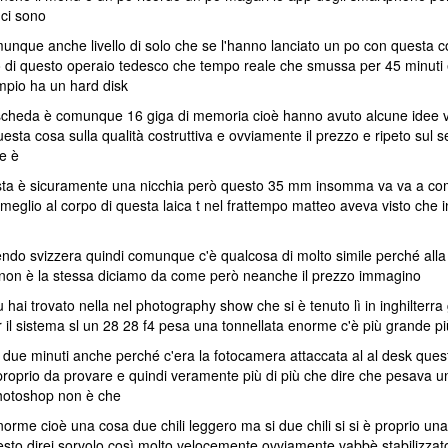
ci sono
ue anche livello di solo che se l'hanno lanciato un po con questa cosa
o di questo operaio tedesco che tempo reale che smussa per 45 minuti e
mpio ha un hard disk
a scheda è comunque 16 giga di memoria cioè hanno avuto alcune idee ver
uesta cosa sulla qualità costruttiva e ovviamente il prezzo e ripeto sul
e è
esta è sicuramente una nicchia però questo 35 mm insomma va va a co
meglio al corpo di questa laica t nel frattempo matteo aveva visto che
ssendo svizzera quindi comunque c'è qualcosa di molto simile perché alla 
 non è la stessa diciamo da come però neanche il prezzo immagino
hai trovato nella nel photography show che si è tenuto lì in inghilterra g
r il sistema sl un 28 28 f4 pesa una tonnellata enorme c'è più grande p
 due minuti anche perché c'era la fotocamera attaccata al al desk quest
prio da provare e quindi veramente più di più che dire che pesava un m
hotoshop non è che
orme cioè una cosa due chili leggero ma si due chili si si è proprio un
questo direi sorvolo così molto velocemente ovviamente vabbè stabilizza