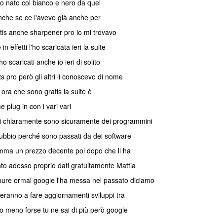
no nato col bianco e nero da quel
che se ce l'avevo già anche per
ratis anche sharpener pro io mi trovavo
n effetti l'ho scaricata ieri la suite
ho scaricati anche io ieri di solito
ts pro però gli altri li conoscevo di nome
ora che sono gratis la suite è
 plug in con i vari vari
di chiaramente sono sicuramente dei programmini
 dubbio perché sono passati da dei software
mma un prezzo decente poi dopo che li ha
to adesso proprio dati gratuitamente Mattia
ppure ormai google l'ha messa nel passato diciamo
eranno a fare aggiornamenti sviluppi tra
 meno forse tu ne sai di più però google