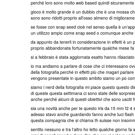
perché loro sono molto web based quindi sicuramente è
gioco è molto grande è un dubbio che è una mossa ch
sono sono ridotti proprio all'osso almeno di migliorame
se fosse con snap seed cioè nel senso quella è un'appli
un utilizzo ampio come snap seed o comunque anche so
da appunto da tenerli in considerazione in effetti è 
proprio abbandonata fortunatamente qualche mese fa o
si a febbraio è stata aggiornata esatto hanno rilasci
io ma andiamo a parlare di cose che ci interessano ovv
della fotografia perché in effetti più che magari parlar
vengono presentate in questo ambito siamo un po com
siamo i nerd della fotografia mi piace questo questo 
di queste questa settimana ci sono state delle sorprese 
anche perché alcuni di questi obiettivi che sono usciti
sia una novità anche per te questo iris da 15 mm f2 4
adesso stavo anche guardando fanno anche luci flash da
questa compagnia che si chiama th suisse non insom
sentito nessuno e tra l'altro ho letto qualche giorno