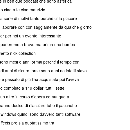
e in ben due podcast che sono asferical
o ciao a te ciao maurizio
a serie di motivi tanto perché ci fa piacere
collaborare con con saggiamente da qualche giorno
 per per noi un evento interessante
ui parleremo a breve ma prima una bomba
hetto nick collection
e sono mesi o anni ormai perché il tempo con
anni di sicuro forse sono anni no infatti stavo
 passato di più l'ha acquistata poi l'aveva
completo a 149 dollari tutti i sette
o un altro in corso d'opera comunque a
hanno deciso di rilasciare tutto il pacchetto
r windows quindi sono davvero tanti software
effects pro sia quotatissimo tra