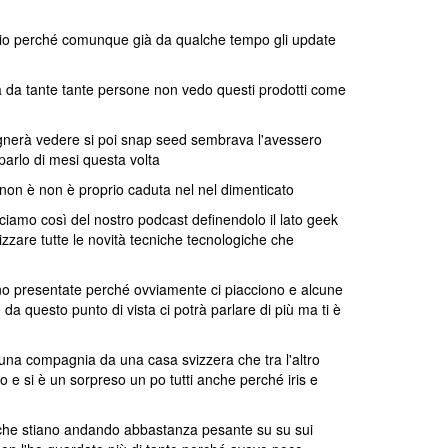
oio perché comunque già da qualche tempo gli update
ata da tante tante persone non vedo questi prodotti come
ognerà vedere si poi snap seed sembrava l'avessero
arlo di mesi questa volta
non è non è proprio caduta nel nel dimenticato
ciamo così del nostro podcast definendolo il lato geek
lizzare tutte le novità tecniche tecnologiche che
ono presentate perché ovviamente ci piacciono e alcune
da questo punto di vista ci potrà parlare di più ma ti è
una compagnia da una casa svizzera che tra l'altro
e si è un sorpreso un po tutti anche perché iris e
a che stiano andando abbastanza pesante su su sui