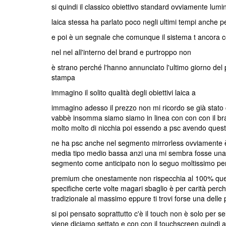
si quindi il classico obiettivo standard ovviamente lum
laica stessa ha parlato poco negli ultimi tempi anche pe
e poi è un segnale che comunque il sistema t ancora 
nel nel all'interno del brand e purtroppo non
è strano perché l'hanno annunciato l'ultimo giorno del
stampa
immagino il solito qualità degli obiettivi laica a
immagino adesso il prezzo non mi ricordo se già stato 
vabbè insomma siamo siamo in linea con con con il bra
molto molto di nicchia poi essendo a psc avendo ques
ne ha psc anche nel segmento mirrorless ovviamente è 
media tipo medio bassa anzi una mi sembra fosse una 65
segmento come anticipato non lo seguo moltissimo pe
premium che onestamente non rispecchia al 100% quell
specifiche certe volte magari sbaglio è per carità perch
tradizionale al massimo eppure ti trovi forse una del
si poi pensato soprattutto c'è il touch non è solo per sel
viene diciamo settato e con con il touchscreen quindi 