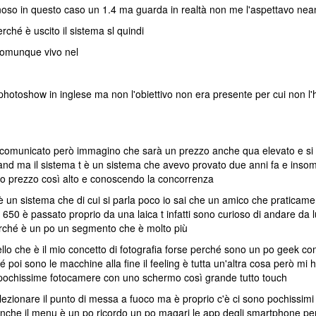
inoso in questo caso un 1.4 ma guarda in realtà non me l'aspettavo nean
rché è uscito il sistema sl quindi
comunque vivo nel
 photoshow in inglese ma non l'obiettivo non era presente per cui non l
comunicato però immagino che sarà un prezzo anche qua elevato e si si 
nd ma il sistema t è un sistema che avevo provato due anni fa e insom
to prezzo così alto e conoscendo la concorrenza
un sistema che di cui si parla poco io sai che un amico che praticamen
0 è passato proprio da una laica t infatti sono curioso di andare da lu
rché è un po un segmento che è molto più
o che è il mio concetto di fotografia forse perché sono un po geek co
é poi sono le macchine alla fine il feeling è tutta un'altra cosa però mi
le pochissime fotocamere con uno schermo così grande tutto touch
ezionare il punto di messa a fuoco ma è proprio c'è ci sono pochissimi tast
anche il menu è un po ricordo un po magari le app degli smartphone perc