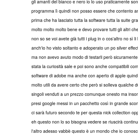
gli amanti del bianco e nero io lo uso praticamente so
programma lì quindi non posso essere che contento an
prima che ha lasciato tutta la software tutta la suite g
molto molto molto bene e devo provare tutti gli altri che i
non so se voi avete già tutti i plug in o cos'altro no sì li 
anch'io ho visto soltanto e adoperato un po silver effec
ma non avevo avuto modo di testarli però sicuramente 
stata la curiosità sale e poi sono anche compatibili come
software di adobe ma anche con aperto di apple quin
molto utili da avere certo che però si solleva qualche
singoli venduti a un prezzo comunque onesto ma inso
presi google messi in un pacchetto così in grande scon
ci sarà futuro secondo te per questa nick collection o
eh questo non lo so bisogna vedere se riuscirà continu
l'altro adesso vabbè questo è un mondo che io conosco