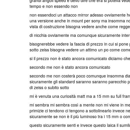
grandi angoli speed e devo dire che era si poteva ved
tempo e non essendo non
non essendoci un attacco mirror adesso ovviamente ho 
una versione anche in mount per sony ma insomma non 
vista di costruzione bisogna vedere anche come regge a
di nicchia ovviamente ma comunque sicuramente intere
bisognerebbe vedere la fascia di prezzo in cui si pone
sotto zeiss bisogna vedere un attimo un po come come 
si il prezzo non è stato ancora comunicato diciamo ch
secondo me non è stato ancora comunicato
secondo me non costerà poco comunque insomma diafr
sicuramente gli standard saranno saranno parecchio p
di zeiss o subito sotto
mi è venuta una curiosità matt ma a 15 mm su full fra
mi sembra mi sembra così a mente non mi viene in me
primizie ci tendono ci tengono a sottolinearlo invece
sicuramente se non è il più luminoso tra i 15 mm o com
questo sicuramente senti e invece questo laica il sumi