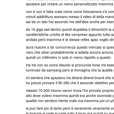
spostare per creare un menu personalizzato insomma 
non è non è fatta male come come fotocamera c'è comunq
minuti addirittura avevano messo il video di della man
sai da un lato hai secondo me dell'idea anche per ese
da 16 giga ssd dentro quindi stupidata ti dimentichi l
caratteristiche uniche di like compreso appunto tutta q
andata però insomma è le stesse reflex apsc voglio dir
dura riuscire a far concorrenza questo mercato sì qu
nero che silver probabilmente si adatta ancora ancora 
quindi un millimetro in solo in meno rispetto a questo
iris iris non so come diavolo si pronuncia forse iris e
luminoso da samyang però si immagina che la qualità
mi sembra che spaziano tra diversi diversi brand che tu 
ho potuto provare il 90 280 che il secondo obiettivo pe
classici 70 200 nicono canon trova l'ho provato proprio
alto dove volevo insomma quindi era anche scomodo pro
qualità non sembra niente male ma insomma poi un p
si può fare più di tanto però è veramente veramente en
le braccia si cade si cade tutto il terzo ma quindi su 