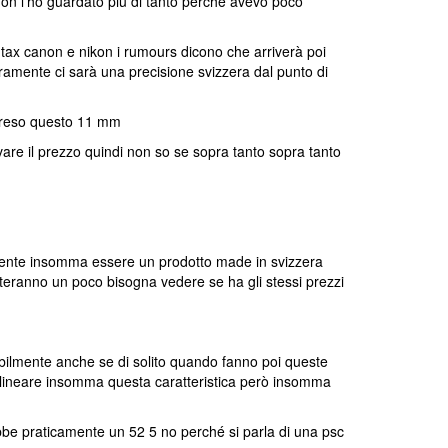
on l'ho guardato più di tanto perché avevo poco
tax canon e nikon i rumours dicono che arriverà poi
mente ci sarà una precisione svizzera dal punto di
mpreso questo 11 mm
are il prezzo quindi non so se sopra tanto sopra tanto
ente insomma essere un prodotto made in svizzera
eranno un poco bisogna vedere se ha gli stessi prezzi
lmente anche se di solito quando fanno poi queste
tolineare insomma questa caratteristica però insomma
ebbe praticamente un 52 5 no perché si parla di una psc