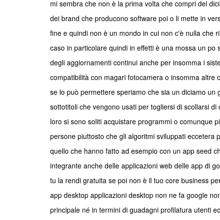
mi sembra che non è la prima volta che compri del dic
dei brand che producono software poi o li mette in versi
fine e quindi non è un mondo in cui non c'è nulla che r
caso in particolare quindi in effetti è una mossa un p
degli aggiornamenti continui anche per insomma i sistem
compatibilità con magari fotocamera o insomma altre 
se lo può permettere speriamo che sia un diciamo un ge
sottotitoli che vengono usati per togliersi di scollarsi
loro si sono soliti acquistare programmi o comunque più
persone piuttosto che gli algoritmi sviluppati eccetera pe
quello che hanno fatto ad esempio con un app seed che 
integrante anche delle applicazioni web delle app di 
tu la rendi gratuita se poi non è il tuo core business p
app desktop applicazioni desktop non ne fa google non è l
principale né in termini di guadagni profilatura utenti 