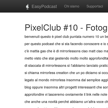
EasyPodcast
Chi siamo
Supportaci
PixelClub #10 - Fotog
benvenuti questo è pixel club puntata numero 10 un b
per questo podcast che si sta facendo conoscere e io
c'è mattia gas che è di mirrorlessons ciao matt ciao mauri
metto visto che stai gestendo molto molto approfondit
di staccata di mirrorlessons sì l'abbiamo lanciato prati
si chiama mirrorless creation che un po diciamo si occu
legato al mondo mirrorless insomma dal semplice aggior
blog oppure insomma altri progetti interessanti che s
approfondire vi lasceremo ovviamente il link nelle not
che anche una novità perché abbiamo un'altra voce c