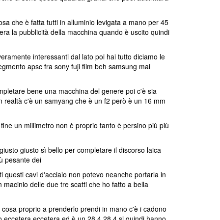
 che è fatta tutti in alluminio levigata a mano per 45
ra la pubblicità della macchina quando è uscito quindi
amente interessanti dal lato poi hai tutto diciamo le
 segmento apsc fra sony fuji film beh samsung mai
mpletare bene una macchina del genere poi c'è sia
 in realtà c'è un samyang che è un f2 però è un 16 mm
fine un millimetro non è proprio tanto è persino più più
iusto giusto sì bello per completare il discorso laica
iù pesante dei
i questi cavi d'acciaio non potevo neanche portarla in
acinio delle due tre scatti che ho fatto a bella
a cosa proprio a prenderlo prendi in mano c'è i cadono
to eccetera eccetera ed è un 28 4 28 4 si quindi hanno