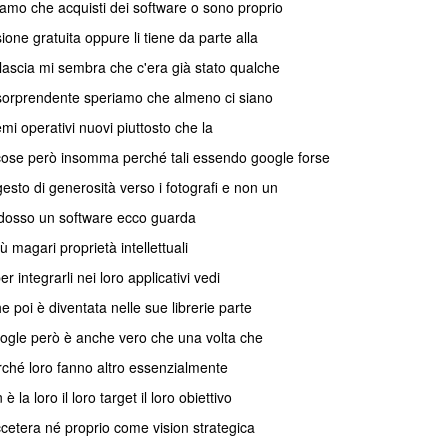
iamo che acquisti dei software o sono proprio
one gratuita oppure li tiene da parte alla
ilascia mi sembra che c'era già stato qualche
o sorprendente speriamo che almeno ci siano
i operativi nuovi piuttosto che la
cose però insomma perché tali essendo google forse
sto di generosità verso i fotografi e non un
 di dosso un software ecco guarda
 magari proprietà intellettuali
r integrarli nei loro applicativi vedi
poi è diventata nelle sue librerie parte
google però è anche vero che una volta che
erché loro fanno altro essenzialmente
a loro il loro target il loro obiettivo
eccetera né proprio come vision strategica