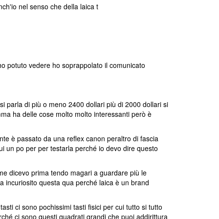
ch'io nel senso che della laica t
'ho potuto vedere ho soprappolato il comunicato
parla di più o meno 2400 dollari più di 2000 dollari si
ma ha delle cose molto molto interessanti però è
te è passato da una reflex canon peraltro di fascia
i un po per per testarla perché io devo dire questo
me dicevo prima tendo magari a guardare più le
 ha incuriosito questa qua perché laica è un brand
i ci sono pochissimi tasti fisici per cui tutto si tutto
hé ci sono questi quadrati grandi che puoi addirittura