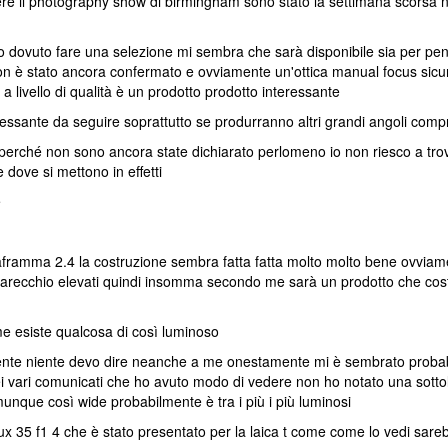
ere il photography show di birmingham sono stato la settimana scorsa n
dovuto fare una selezione mi sembra che sarà disponibile sia per pen
è stato ancora confermato e ovviamente un'ottica manual focus sicura
 livello di qualità è un prodotto prodotto interessante
ssante da seguire soprattutto se produrranno altri grandi angoli co
 perché non sono ancora state dichiarato perlomeno io non riesco a trov
dove si mettono in effetti
e
amma 2.4 la costruzione sembra fatta fatta molto molto bene ovviam
arecchio elevati quindi insomma secondo me sarà un prodotto che cost
me esiste qualcosa di così luminoso
nte niente devo dire neanche a me onestamente mi è sembrato probabi
 nei vari comunicati che ho avuto modo di vedere non ho notato una sot
unque così wide probabilmente è tra i più i più luminosi
lux 35 f1 4 che è stato presentato per la laica t come come lo vedi sar